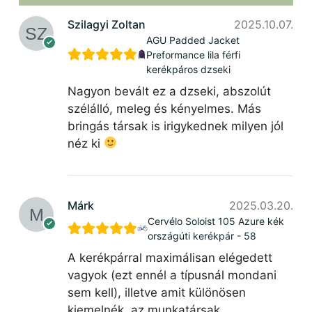
Szilagyi Zoltan
2025.10.07.
AGU Padded Jacket
Preformance lila férfi
kerékpáros dzseki
Nagyon bevált ez a dzseki, abszolút
szélálló, meleg és kényelmes. Más
bringás társak is irigykednek milyen jól
néz ki
Márk
2025.03.20.
Cervélo Soloist 105 Azure kék
országúti kerékpár - 58
A kerékpárral maximálisan elégedett
vagyok (ezt ennél a típusnál mondani
sem kell), illetve amit különösen
kiemelnék, az munkatársak