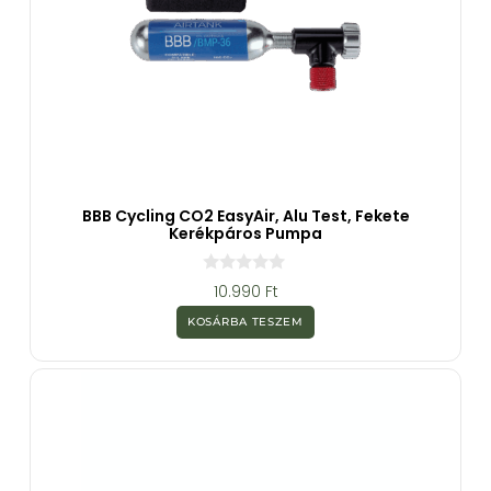
BBB Cycling CO2 EasyAir, Alu Test, Fekete
Kerékpáros Pumpa
0
10.990
Ft
a
z
KOSÁRBA TESZEM
5
-
b
ő
l