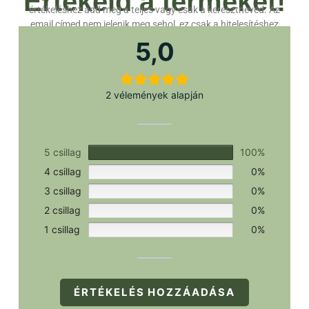
Értékeld a terméket!
értékeléshez add meg a teljes vagy csak a keresztneved. Az
email címed nem jelenik meg sehol, ez csak a hitelesítéshez
szükséges.
5,0
2 vélemények alapján
5 csillag
100%
4 csillag
0%
3 csillag
0%
2 csillag
0%
1 csillag
0%
ÉRTÉKELÉS HOZZÁADÁSA