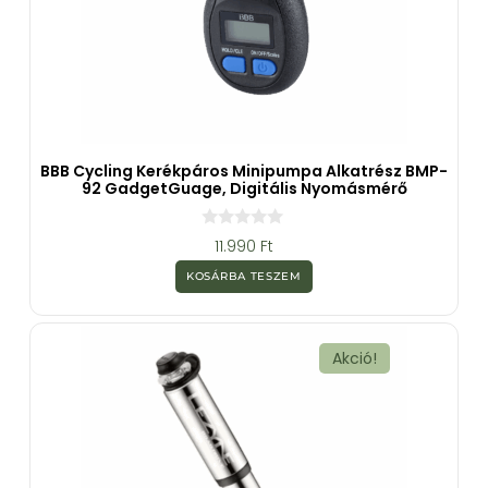
BBB Cycling Kerékpáros Minipumpa Alkatrész BMP-
92 GadgetGuage, Digitális Nyomásmérő
0
11.990
Ft
a
z
KOSÁRBA TESZEM
5
-
b
ő
l
Akció!