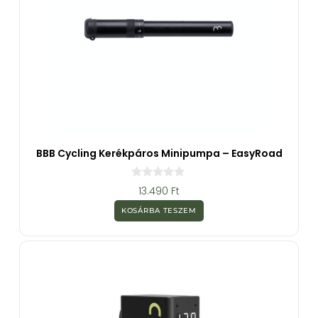
BBB Cycling Kerékpáros Minipumpa – EasyRoad
0
13.490
Ft
a
z
KOSÁRBA TESZEM
5
-
b
ő
l