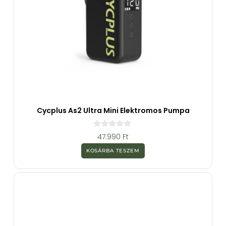
Cycplus As2 Ultra Mini Elektromos Pumpa
0
47.990
Ft
a
z
KOSÁRBA TESZEM
5
-
b
ő
l