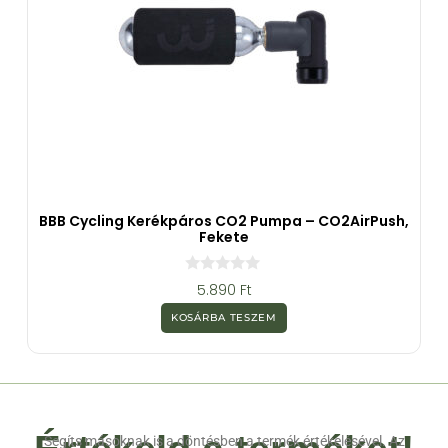
BBB Cycling Kerékpáros CO2 Pumpa – CO2AirPush,
Fekete
0
5.890
Ft
a
z
KOSÁRBA TESZEM
5
-
b
ő
l
Segíts másoknak is a döntésben a termék értékelésével. Az