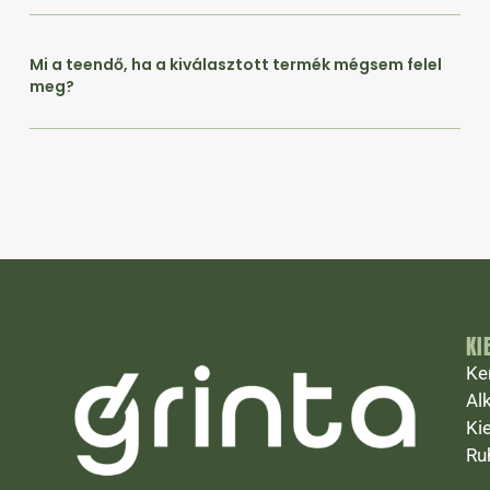
Mi a teendő, ha a kiválasztott termék mégsem felel
meg?
KI
Ke
Al
Ki
Ru