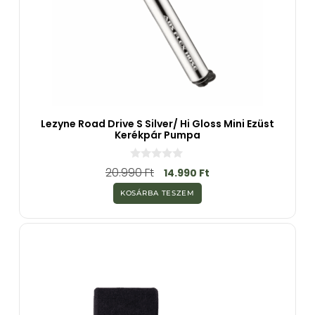
Lezyne Road Drive S Silver/ Hi Gloss Mini Ezüst
Kerékpár Pumpa
0
20.990
Ft
14.990
Ft
a
z
KOSÁRBA TESZEM
5
-
b
ő
l