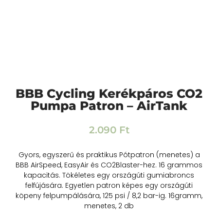
BBB Cycling Kerékpáros CO2
Pumpa Patron – AirTank
2.090
Ft
Gyors, egyszerű és praktikus Pótpatron (menetes) a
BBB AirSpeed, EasyAir és CO2Blaster-hez. 16 grammos
kapacitás. Tökéletes egy országúti gumiabroncs
felfújására. Egyetlen patron képes egy országúti
köpeny felpumpálására, 125 psi / 8,2 bar-ig. 16gramm,
menetes, 2 db