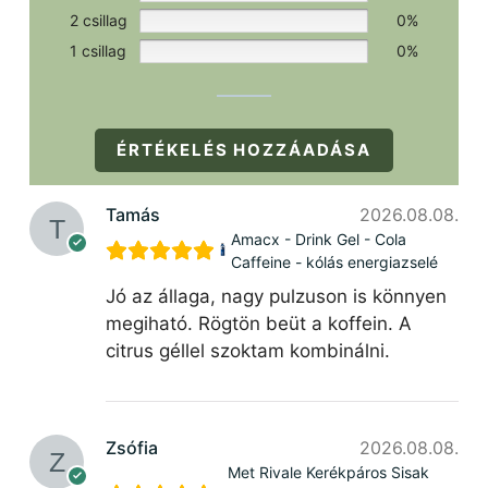
2 csillag
0%
1 csillag
0%
ÉRTÉKELÉS HOZZÁADÁSA
Tamás
2026.08.08.
Amacx - Drink Gel - Cola
Caffeine - kólás energiazselé
Jó az állaga, nagy pulzuson is könnyen
megiható. Rögtön beüt a koffein. A
citrus géllel szoktam kombinálni.
Zsófia
2026.08.08.
Met Rivale Kerékpáros Sisak