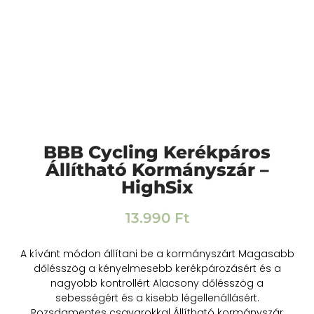
BBB Cycling Kerékpáros
Állítható Kormányszár –
HighSix
13.990
Ft
A kívánt módon állítani be a kormányszárt Magasabb
dőlésszög a kényelmesebb kerékpározásért és a
nagyobb kontrollért Alacsony dőlésszög a
sebességért és a kisebb légellenállásért.
Rozsdamentes csavarokkal Állítható kormányszár