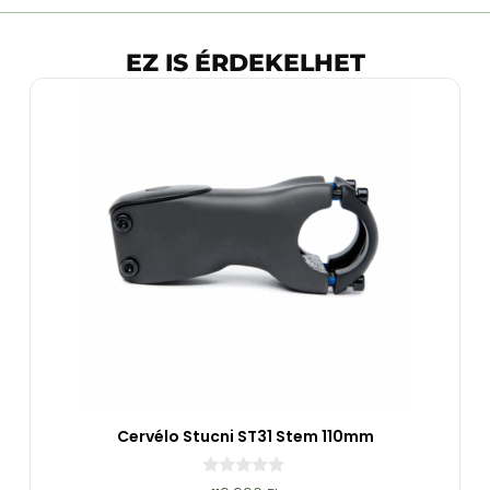
EZ IS ÉRDEKELHET
Cervélo Stucni ST31 Stem 110mm
0