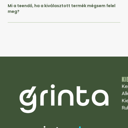
Mi a teendő, ha a kiválasztott termék mégsem felel
meg?
KI
Ke
Al
Ki
Ru