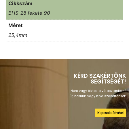
Cikkszám
BHS-28 fekete 90
Méret
25,4mm
KÉRD SZAKÉRTŐNK
SEGÍTSÉGÉT!
Nem vagy biztos a választásban?
Írj nekünk, vagy hívd szakértőnket!
Kapcsolatfelvétel