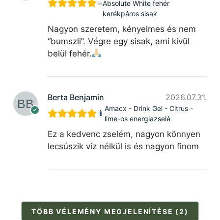
Absolute White fehér
kerékpáros sisak
Nagyon szeretem, kényelmes és nem
“bumszli”. Végre egy sisak, ami kívül
belül fehér.
Berta Benjamin
2026.07.31.
Amacx - Drink Gel - Citrus -
lime-os energiazselé
Ez a kedvenc zselém, nagyon könnyen
lecsúszik víz nélkül is és nagyon finom
TÖBB VÉLEMÉNY MEGJELENÍTÉSE (2)