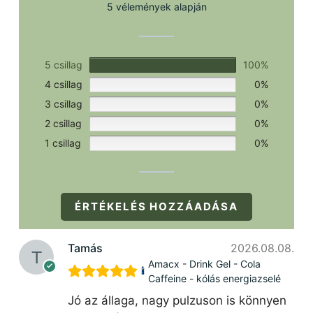
5 vélemények alapján
5 csillag
100%
4 csillag
0%
3 csillag
0%
2 csillag
0%
1 csillag
0%
ÉRTÉKELÉS HOZZÁADÁSA
Tamás
2026.08.08.
Amacx - Drink Gel - Cola
Caffeine - kólás energiazselé
Jó az állaga, nagy pulzuson is könnyen