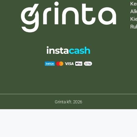
Ke
Al
Ki
Ru
Grinta kft. 2026