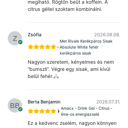
megiható. Rögtön beüt a koffein. A
citrus géllel szoktam kombinálni.
Zsófia
2026.08.08.
Met Rivale Kerékpáros Sisak
Absolute White fehér
kerékpáros sisak
Nagyon szeretem, kényelmes és nem
“bumszli”. Végre egy sisak, ami kívül
belül fehér.
Berta Benjamin
2026.07.31.
Amacx - Drink Gel - Citrus -
lime-os energiazselé
Ez a kedvenc zselém, nagyon könnyen