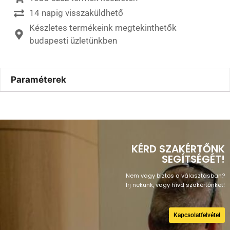
14 napig visszaküldhető
Készletes termékeink megtekinthetők
budapesti üzletünkben
Paraméterek
KÉRD SZAKÉRTŐNK
SEGÍTSÉGÉT!
Nem vagy biztos a választásban?
Írj nekünk, vagy hívd szakértőnket!
Kapcsolatfelvétel