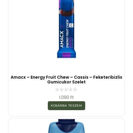
Amacx – Energy Fruit Chew – Cassis – Feketeribizlis
Gumicukor Szelet
0
1.090
Ft
a
z
KOSÁRBA TESZEM
5
-
b
ő
l