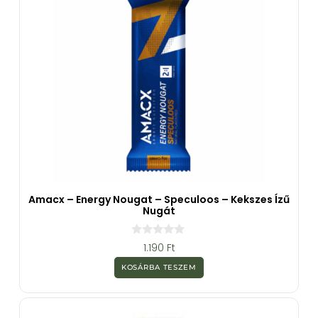
Amacx – Energy Nougat – Speculoos – Kekszes Ízű
Nugát
0
1.190
Ft
a
z
KOSÁRBA TESZEM
5
-
b
ő
l