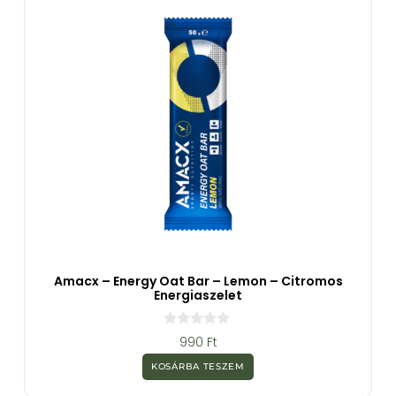
l
Amacx – Energy Oat Bar – Lemon – Citromos
Energiaszelet
0
990
Ft
a
z
KOSÁRBA TESZEM
5
-