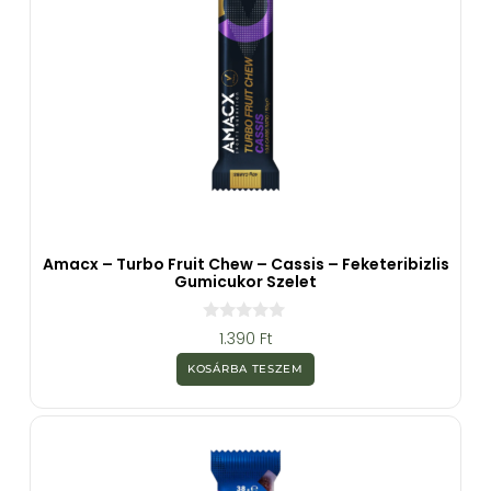
Amacx – Turbo Fruit Chew – Cassis – Feketeribizlis
Gumicukor Szelet
0
1.390
Ft
a
z
KOSÁRBA TESZEM
5
-
b
ő
l