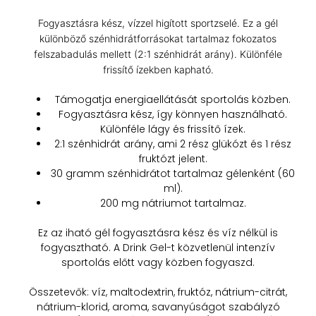
Fogyasztásra kész, vízzel higított sportzselé. Ez a gél
különböző szénhidrátforrásokat tartalmaz fokozatos
felszabadulás mellett (2:1 szénhidrát arány). Különféle
frissítő ízekben kapható.
Támogatja energiaellátását sportolás közben.
Fogyasztásra kész, így könnyen használható.
Különféle lágy és frissítő ízek.
2:1 szénhidrát arány, ami 2 rész glükózt és 1 rész
fruktózt jelent.
30 gramm szénhidrátot tartalmaz gélenként (60
ml).
200 mg nátriumot tartalmaz.
Ez az iható gél fogyasztásra kész és víz nélkül is
fogyasztható. A Drink Gel-t közvetlenül intenzív
sportolás előtt vagy közben fogyaszd.
Összetevők: víz, maltodextrin, fruktóz, nátrium-citrát,
nátrium-klorid, aroma, savanyúságot szabályzó