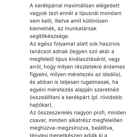
A kerékpárral maximálisan elégedett
vagyok (ezt ennél a típusnál mondani
sem kell), illetve amit különösen
kiemelnék, az munkatársak
segítőkészsége.
Az egész folyamat alatt sok hasznos
tanácsot adnak (legyen szó akár a
megfelelő típus kiválasztásáról, vagy
arról, hogy milyen részletekre érdemes
figyelni, milyen méretezés az ideális),
és abban is teljesen rugalmasak, ha
egyéni méretezés alapján szeretnéd
összeállítani a kerékpárt (pl. rövidebb
hajtókar).
Az összeszerelés nagyon profi, minden
csavar, minden alkatrész megfelelően
meghúzva-megzsírozva, beállítva,
tényleg menetkészen adják ki a