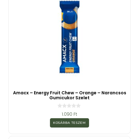
Amacx – Energy Fruit Chew – Orange – Narancsos
Gumicukor Szelet
0
1.090
Ft
a
z
KOSÁRBA TESZEM
5
-
b
ő