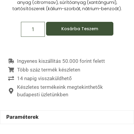
anyag (citromsav), sűrítőanyag (xantángumi),
tartósítószerek (kálium-szorbát, nátrium-benzoát).
Kosárba Teszem
Ingyenes kiszállítás 50.000 forint felett
Több száz termék készleten
14 napig visszaküldhető
Készletes termékeink megtekinthetők
budapesti üzletünkben
Paraméterek