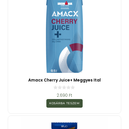
Amacx Cherry Juice+ Meggyes Ital
0
2.690
Ft
a
z
KOSÁRBA TESZEM
5
-
b
ő
l