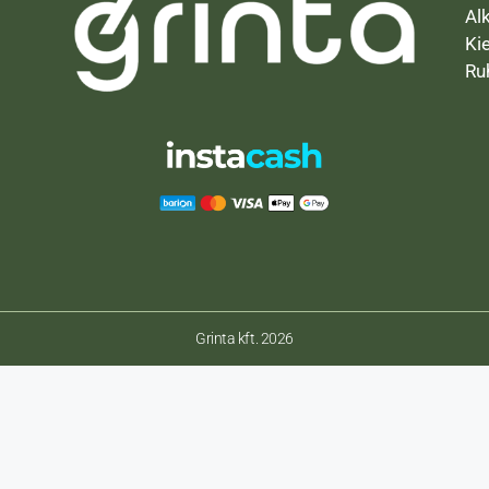
Al
Ki
Ru
Grinta kft. 2026