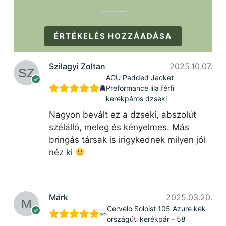
ÉRTÉKELÉS HOZZÁADÁSA
Szilagyi Zoltan
2025.10.07.
AGU Padded Jacket
Preformance lila férfi
kerékpáros dzseki
Nagyon bevált ez a dzseki, abszolút
szélálló, meleg és kényelmes. Más
bringás társak is irigykednek milyen jól
néz ki
Márk
2025.03.20.
Cervélo Soloist 105 Azure kék
országúti kerékpár - 58