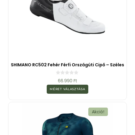
SHIMANO RC502 Fehér Férfi Országúti Cipő – Széles
0
66.990
Ft
a
z
MÉRET VÁLASZTÁSA
5
-
b
ő
l
Akció!