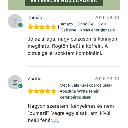
ÉRTÉKELÉS HOZZÁADÁSA
Tamás
2026.08.08.
Amacx - Drink Gel - Cola
Caffeine - kólás energiazselé
Jó az állaga, nagy pulzuson is könnyen
megiható. Rögtön beüt a koffein. A
citrus géllel szoktam kombinálni.
Zsófia
2026.08.08.
Met Rivale Kerékpáros Sisak
Absolute White fehér
kerékpáros sisak
Nagyon szeretem, kényelmes és nem
“bumszli”. Végre egy sisak, ami kívül
belül fehér.