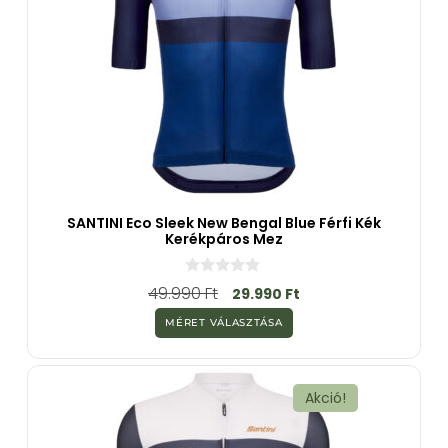
SANTINI Eco Sleek New Bengal Blue Férfi Kék
Kerékpáros Mez
0
49.990
Ft
29.990
Ft
a
z
MÉRET VÁLASZTÁSA
5
-
b
ő
l
Akció!