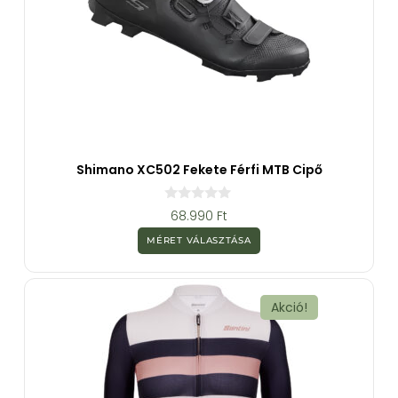
Shimano XC502 Fekete Férfi MTB Cipő
0
68.990
Ft
a
z
MÉRET VÁLASZTÁSA
5
-
b
ő
l
Akció!