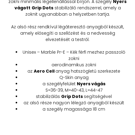
zokni minimális légellenállással bírjon. A szegély
Nyers
vágott
Grip Dots
stabilizáló rendszerrel, amely a
zoknit ugyanabban a helyzetben tartja.
Az alsó rész rendkívül légáteresztő anyagból készült,
amely elősegíti a szellőzést és a nedvesség
elvezetését a testről.
Unisex – Marble Pr-E – Kék férfi mezhez passzoló
zokni
aerodinamikus zokni
az
Aero Cell
anyag hatszögletű szerkezete
Q-Skin anyag
a szegélyfelület
Nyers vágás
S=36-39, M=40-43, L=44-47
stabilizálás
Grip Dots
segítségével
az alsó része nagyon lélegző anyagból készült
a szegély magassága 18 cm