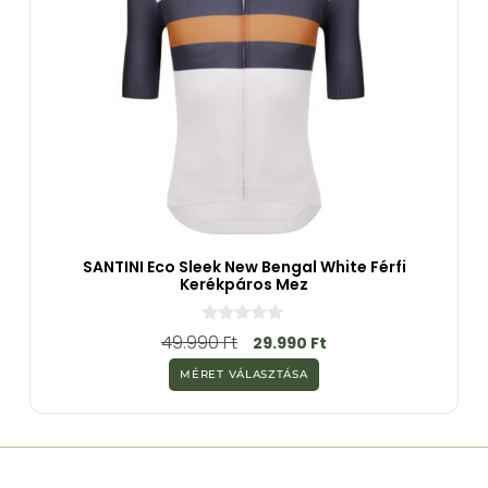
SANTINI Eco Sleek New Bengal White Férfi
Kerékpáros Mez
0
49.990
Ft
29.990
Ft
a
z
MÉRET VÁLASZTÁSA
5
-
b
ő
l