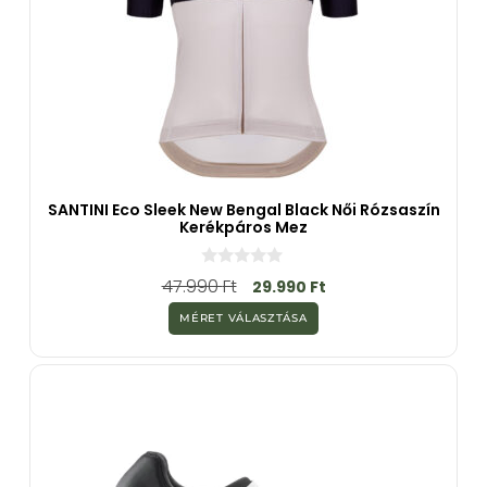
SANTINI Eco Sleek New Bengal Black Női Rózsaszín
Kerékpáros Mez
0
47.990
Ft
29.990
Ft
a
z
MÉRET VÁLASZTÁSA
5
-
b
ő
l