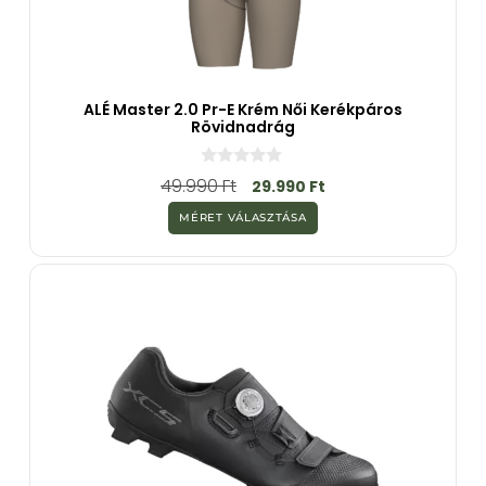
ALÉ Master 2.0 Pr-E Krém Női Kerékpáros
Rövidnadrág
0
49.990
Ft
29.990
Ft
a
z
MÉRET VÁLASZTÁSA
5
-
b
ő
l