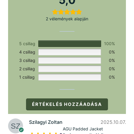
5,0
2 vélemények alapján
5 csillag
100%
4 csillag
0%
3 csillag
0%
2 csillag
0%
1 csillag
0%
ÉRTÉKELÉS HOZZÁADÁSA
Szilagyi Zoltan
2025.10.07.
AGU Padded Jacket