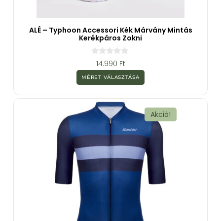
ALÉ – Typhoon Accessori Kék Márvány Mintás
Kerékpáros Zokni
0
14.990
Ft
a
z
MÉRET VÁLASZTÁSA
5
-
b
ő
l
Akció!