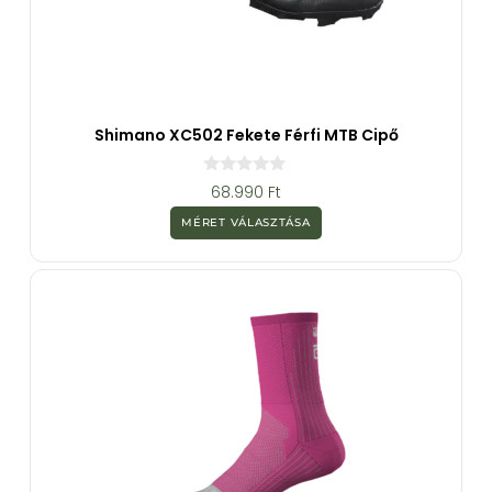
Shimano XC502 Fekete Férfi MTB Cipő
0
68.990
Ft
a
z
MÉRET VÁLASZTÁSA
5
-
b
ő
l