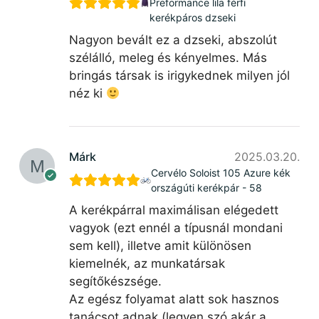
Preformance lila férfi
kerékpáros dzseki
Nagyon bevált ez a dzseki, abszolút
szélálló, meleg és kényelmes. Más
bringás társak is irigykednek milyen jól
néz ki
Márk
2025.03.20.
Cervélo Soloist 105 Azure kék
országúti kerékpár - 58
A kerékpárral maximálisan elégedett
vagyok (ezt ennél a típusnál mondani
sem kell), illetve amit különösen
kiemelnék, az munkatársak
segítőkészsége.
Az egész folyamat alatt sok hasznos
tanácsot adnak (legyen szó akár a