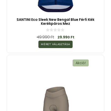
SANTINI Eco Sleek New Bengal Blue Férfi Kék
Kerékpáros Mez
0
49.990
Ft
29.990
Ft
a
z
MÉRET VÁLASZTÁSA
5
-
b
ő
l
Akció!