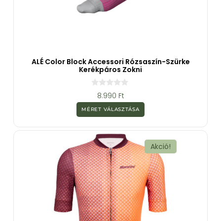
ALÉ Color Block Accessori Rózsaszín-Szürke
Kerékpáros Zokni
0
8.990
Ft
a
z
MÉRET VÁLASZTÁSA
5
-
b
ő
l
Akció!