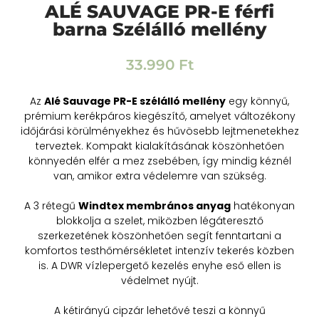
ALÉ SAUVAGE PR-E férfi
barna Szélálló mellény
33.990
Ft
Az
Alé Sauvage PR-E szélálló mellény
egy könnyű,
prémium kerékpáros kiegészítő, amelyet változékony
időjárási körülményekhez és hűvösebb lejtmenetekhez
terveztek. Kompakt kialakításának köszönhetően
könnyedén elfér a mez zsebében, így mindig kéznél
van, amikor extra védelemre van szükség.
A 3 rétegű
Windtex membrános anyag
hatékonyan
blokkolja a szelet, miközben légáteresztő
szerkezetének köszönhetően segít fenntartani a
komfortos testhőmérsékletet intenzív tekerés közben
is. A DWR vízlepergető kezelés enyhe eső ellen is
védelmet nyújt.
A kétirányú cipzár lehetővé teszi a könnyű