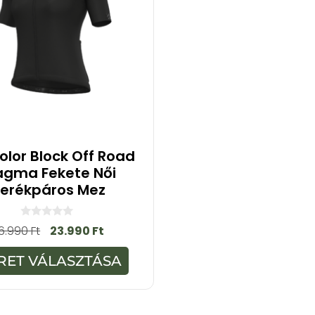
olor Block Off Road
agma Fekete Női
erékpáros Mez
0
6.990
Ft
23.990
Ft
a
z
5
RET VÁLASZTÁSA
-
b
ő
l