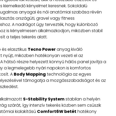
 is kiemelkedő kényelmet keresnek. Sokoldalú
, rugalmas anyagai és női anatómiai szabása révén
lasztás országúti, gravel vagy fitness
shoz. A nadrágot úgy tervezték, hogy különböző
hoz is kényelmesen alkalmazkodjon, miközben stabil
sít a teljes tekerés alatt.
 és elasztikus
Tecno Power
anyag kiváló
 nyújt, miközben hatékonyan vezeti el az
A hátsó részre helyezett könnyű hálós panel javítja a
 így a legmelegebb nyári napokon is komfortos
tosít. A
Body Mapping
technológia az egyes
helyezésével támogatja a mozgásszabadságot és az
eszkedést.
 alkalmazott
S-Stability System
stabilan a helyén
rág szárát, így intenzív tekerés közben sem csúszik
natómiai kialakítású
Comfort6W betét
hatékony