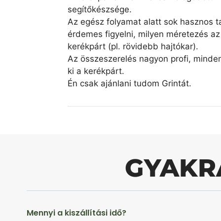
segítőkészsége.
Az egész folyamat alatt sok hasznos ta
érdemes figyelni, milyen méretezés az 
kerékpárt (pl. rövidebb hajtókar).
Az összeszerelés nagyon profi, minde
ki a kerékpárt.
Én csak ajánlani tudom Grintát.
GYAKR
Mennyi a kiszállítási idő?