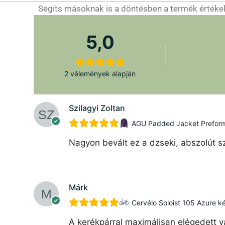
Segíts másoknak is a döntésben a termék értékelé
5,0
2 vélemények alapján
Szilagyi Zoltan
AGU Padded Jacket Preforman
Nagyon bevált ez a dzseki, abszolút sz
Márk
Cervélo Soloist 105 Azure k
A kerékpárral maximálisan elégedett v