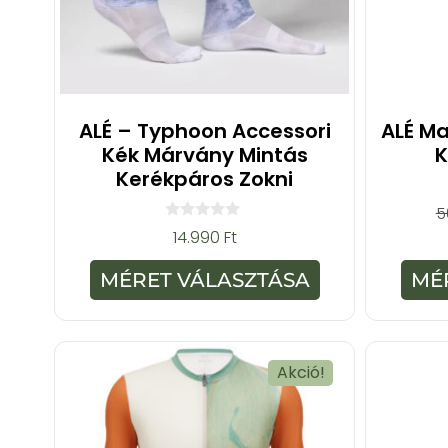
ALÉ – Typhoon Accessori
ALÉ Ma
Kék Márvány Mintás
K
Kerékpáros Zokni
5
0
14.990
Ft
a
z
5
MÉRET VÁLASZTÁSA
MÉ
-
b
ő
l
Akció!