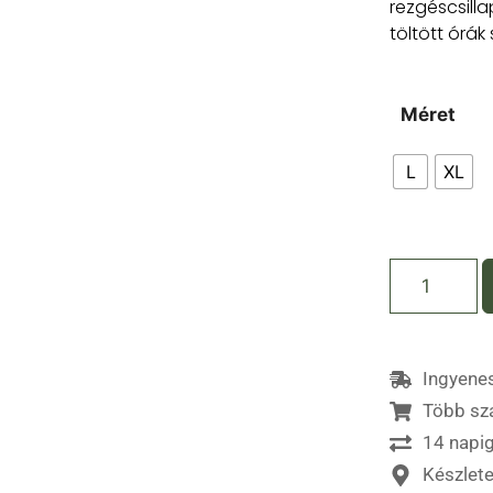
rezgéscsill
töltött órák 
Méret
L
XL
Ingyenes
Több sz
14 napig
Készlet