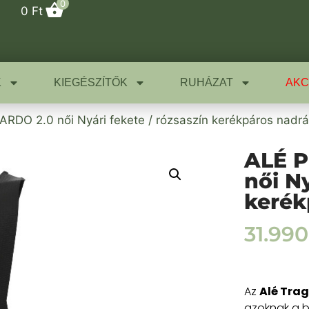
0
0
Ft
K
KIEGÉSZÍTŐK
RUHÁZAT
AKC
O 2.0 női Nyári fekete / rózsaszín kerékpáros nadr
ALÉ 
női Ny
kerék
31.99
Az
Alé Tra
azoknak a b