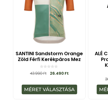
SANTINI Sandstorm Orange
ALÉ C
Zöld Férfi Kerékpáros Mez
Pr
K
0
43.990
Ft
26.490
Ft
a
3
z
5
-
MÉRET VÁLASZTÁSA
MÉ
b
ő
l