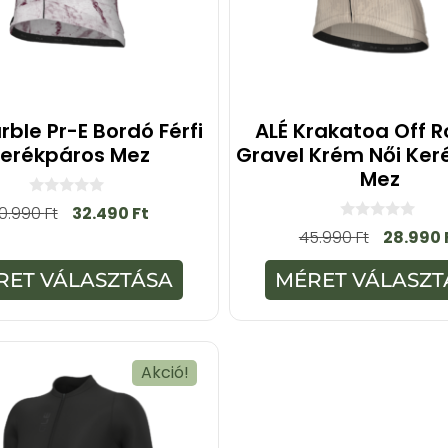
rble Pr-E Bordó Férfi
ALÉ Krakatoa Off 
erékpáros Mez
Gravel Krém Női Ker
Mez
0
0.990
Ft
32.490
Ft
a
0
45.990
Ft
28.990
z
a
5
z
-
5
RET VÁLASZTÁSA
MÉRET VÁLASZT
b
-
ő
b
l
ő
l
Akció!