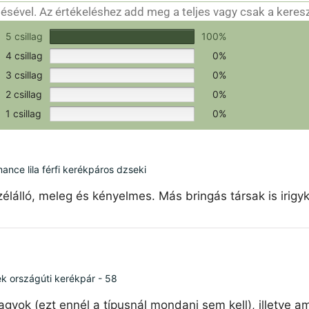
sével. Az értékeléshez add meg a teljes vagy csak a keres
csak a hitelesítéshez szükséges.
Értékeld a terméket!
5 csillag
100%
4 csillag
0%
3 csillag
0%
2 csillag
0%
1 csillag
0%
ce lila férfi kerékpáros dzseki
élálló, meleg és kényelmes. Más bringás társak is irigy
ék országúti kerékpár - 58
agyok (ezt ennél a típusnál mondani sem kell), illetve 