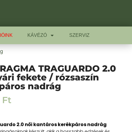
IÓINK
KÁVÉZÓ
SZERVIZ
ág
PRAGMA TRAGUARDO 2.0
ári fekete / rózsaszín
páros nadrág
0
Ft
guardo 2.0 női kantáros kerékpáros nadrág
ringásoknak készült, akik a hosszabb edzések és