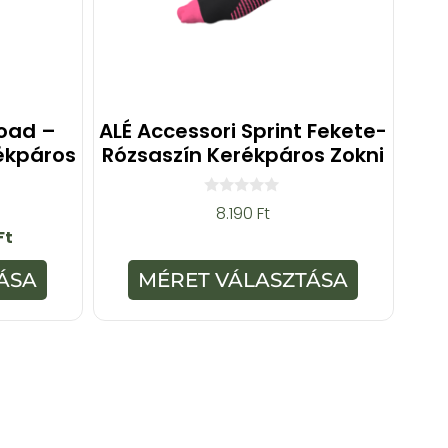
Road –
ALÉ Accessori Sprint Fekete-
ékpáros
Rózsaszín Kerékpáros Zokni
0
8.190
Ft
a
Ft
z
5
-
ÁSA
MÉRET VÁLASZTÁSA
b
ő
l