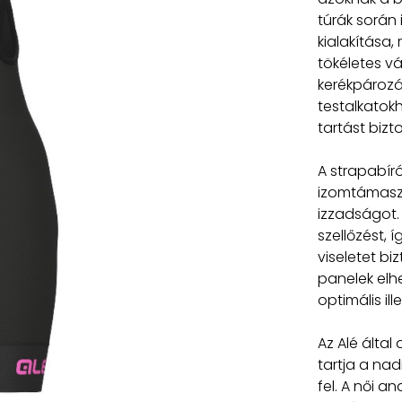
túrák során
kialakítása
tökéletes vá
kerékpározá
testalkatok
tartást bizto
A strapabíró
izomtámaszt
izzadságot. 
szellőzést,
viseletet biz
panelek el
optimális ill
Az Alé által
tartja a nad
fel. A női a