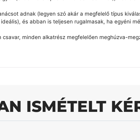
nácsot adnak (legyen szó akár a megfelelő típus kiválas
ideális), és abban is teljesen rugalmasak, ha egyéni mé
n csavar, minden alkatrész megfelelően meghúzva-megzs
AN ISMÉTELT KÉ