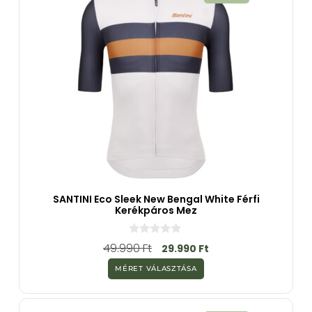
SANTINI Eco Sleek New Bengal White Férfi
Kerékpáros Mez
0
49.990
Ft
29.990
Ft
a
z
MÉRET VÁLASZTÁSA
5
-
b
ő
l