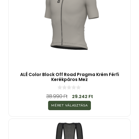
ALÉ Color Block Off Road Pragma Krém Férfi
Kerékpáros Mez
0
38.990
Ft
29.242
Ft
a
z
MÉRET VÁLASZTÁSA
5
-
b
ő
l