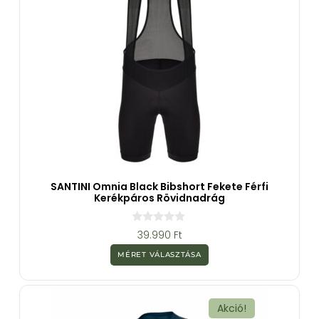
SANTINI Omnia Black Bibshort Fekete Férfi
Kerékpáros Rövidnadrág
0
39.990
Ft
a
z
MÉRET VÁLASZTÁSA
5
-
b
ő
l
Akció!