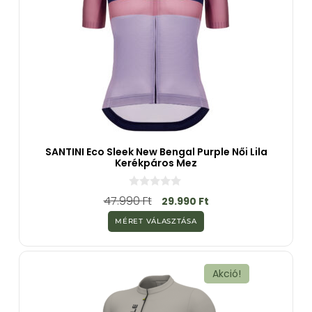
SANTINI Eco Sleek New Bengal Purple Női Lila
Kerékpáros Mez
0
47.990
Ft
29.990
Ft
a
z
MÉRET VÁLASZTÁSA
5
-
b
ő
l
Akció!