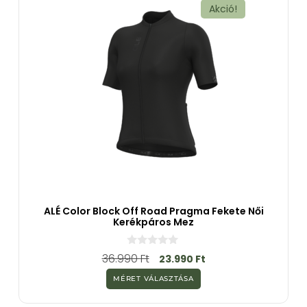
Akció!
ALÉ Color Block Off Road Pragma Fekete Női
Kerékpáros Mez
0
36.990
Ft
23.990
Ft
a
z
MÉRET VÁLASZTÁSA
5
-
b