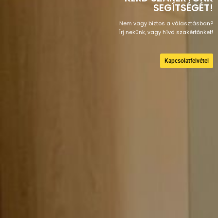
SEGÍTSÉGÉT!
Nem vagy biztos a választásban?
Írj nekünk, vagy hívd szakértőnket!
Kapcsolatfelvétel