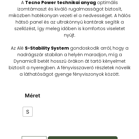
A
Tecno Power technikai anyag
optimális
izomtámaszt és kiváló rugalmasságot biztosít,
miközben hatékonyan vezeti el a nedvességet. A hálós
hátsó panel és az ultrakönnyű kantárak segítik a
szellőzést, így meleg időben is komfortos viseletet
nyújt.
Az Alé
S-Stability System
gondoskodik arról, hogy a
nadrágszár stabilan a helyén maradjon, míg a
Dynamic8 betét hosszú órákon át tartó kényelmet
biztosít a nyeregben. A fényvisszaverő részletek növelik
a láthatóságot gyenge fényviszonyok között.
Méret
S