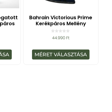
ogatott
Bahrain Victorious Prime
kpáros
Kerékpáros Mellény
0
44.990
Ft
a
z
5
-
ÁSA
MÉRET VÁLASZTÁSA
b
ő
l