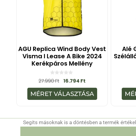
AGU Replica Wind Body Vest
Alé 
Visma I Lease A Bike 2024
Szélál
Kerékpáros Mellény
0
27.990
Ft
16.794
Ft
a
z
5
MÉRET VÁLASZTÁSA
MÉ
-
b
ő
l
Segíts másoknak is a döntésben a termék értékelé