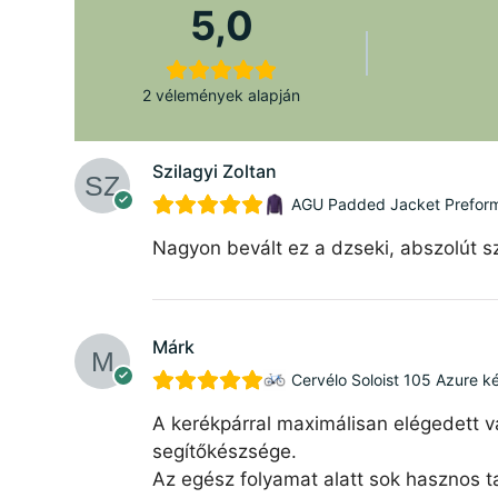
5,0
2 vélemények alapján
Szilagyi Zoltan
AGU Padded Jacket Preforman
Nagyon bevált ez a dzseki, abszolút sz
Márk
Cervélo Soloist 105 Azure k
A kerékpárral maximálisan elégedett v
segítőkészsége.
Az egész folyamat alatt sok hasznos ta