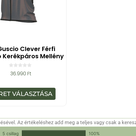
Guscio Clever Férfi
ló Kerékpáros Mellény
0
36.990
Ft
a
z
5
-
RET VÁLASZTÁSA
b
ő
l
sével. Az értékeléshez add meg a teljes vagy csak a keres
csak a hitelesítéshez szükséges.
Értékeld a terméket!
5 csillag
100%