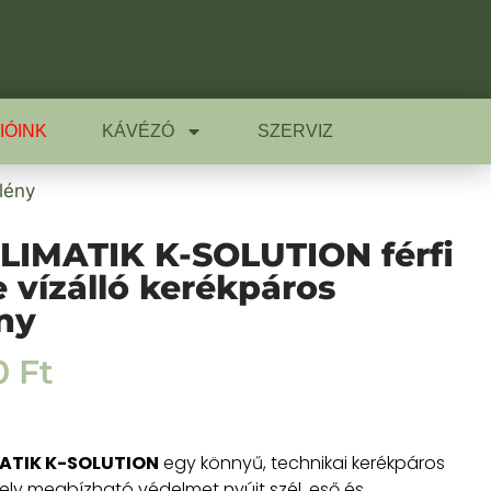
IÓINK
KÁVÉZÓ
SZERVIZ
lény
LIMATIK K-SOLUTION férfi
e vízálló kerékpáros
ny
0
Ft
MATIK K-SOLUTION
egy könnyű, technikai kerékpáros
ely megbízható védelmet nyújt szél, eső és