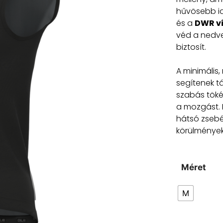
hűvösebb id
és a
DWR ví
véd a nedve
biztosít.
A minimális,
segítenek t
szabás tökél
a mozgást. 
hátsó zsebé
körülmények
Méret
M