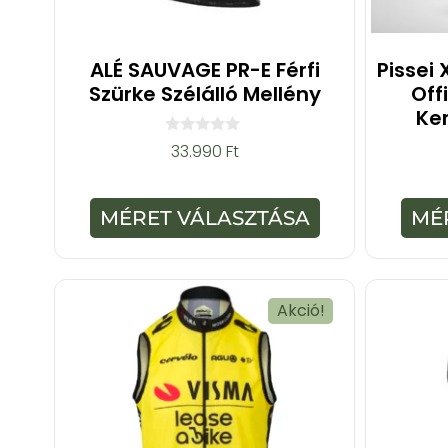
ALÉ SAUVAGE PR-E Férfi
Pissei
Szürke Szélálló Mellény
Off
Ke
0
33.990
Ft
a
z
5
-
MÉRET VÁLASZTÁSA
MÉ
b
ő
l
Akció!