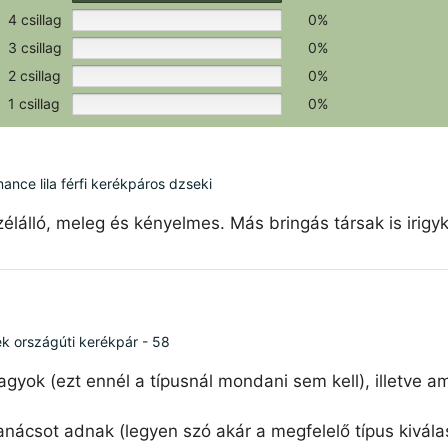
4 csillag
0%
3 csillag
0%
2 csillag
0%
1 csillag
0%
ce lila férfi kerékpáros dzseki
élálló, meleg és kényelmes. Más bringás társak is irigy
ék országúti kerékpár - 58
agyok (ezt ennél a típusnál mondani sem kell), illetve 
nácsot adnak (legyen szó akár a megfelelő típus kiválas