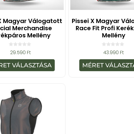
 X Magyar Válogatott
Pissei X Magyar Vál
icial Merchandise
Race Fit Profi Keré
rékpáros Mellény
Mellény
0
0
29.590
Ft
43.990
Ft
a
a
z
z
5
5
RET VÁLASZTÁSA
MÉRET VÁLASZT
-
-
b
b
ő
ő
l
l