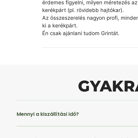
érdemes figyelni, milyen méretezés az 
kerékpárt (pl. rövidebb hajtókar).
Az összeszerelés nagyon profi, minde
ki a kerékpárt.
Én csak ajánlani tudom Grintát.
GYAKR
Mennyi a kiszállítási idő?