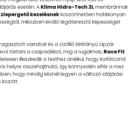
őjárás esetén. A
Klima Hidro-Tech 2L
membránnak
zlepergető kezelésnek
köszönhetően hatékonyan
sségtől, miközben kiváló légáteresztő képességet
 ragasztott varratok és a vízálló kétirányú cipzár
ávol tartani a csapadékot, míg a rugalmas,
Race Fit
etesen illeszkedik a testhez anélkül, hogy korlátozná
Kis helyre összehajtható, így könnyedén elfér a mez
ben, hogy mindig kéznél legyen a változó időjárási
 között.