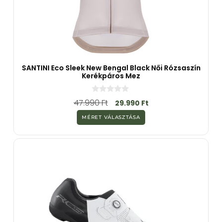
SANTINI Eco Sleek New Bengal Black Női Rózsaszín
Kerékpáros Mez
0
47.990
Ft
29.990
Ft
a
z
MÉRET VÁLASZTÁSA
5
-
b
ő
l