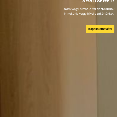
SEGÍTSÉGÉT!
Nem vagy biztos a választásban?
Írj nekünk, vagy hívd szakértőnket!
Kapcsolatfelvétel