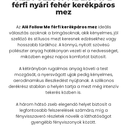
férfi nyári fehér kerékpáros
mez
Az
Alé Follow Me férfi kerékpáros mez
ideális
választás azoknak a bringásoknak, akik kényelmes, jól
szellőző és stílusos mezt keresnek edzésekhez vagy
hosszabb túrákhoz. A könnyű, nyitott szövésű
poliészter anyag hatékonyan vezeti el a nedvességet,
miközben egész napos komfortot biztosít.
A kétirányban rugalmas anyag követi a test
mozgását, a nyersvágott ujjak pedig kényelmes,
aerodinamikus illeszkedést nyújtanak. A szilikonos
derékrész stabilan a helyén tartja a mezt még intenzív
tekerés közben is.
A három hátsó zseb elegendő helyet biztosít a
legfontosabb felszerelések számára, míg a
fényvisszaverő részletek növelik a láthatóságot
gyengébb fényviszonyok között.