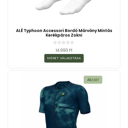
ALÉ Typhoon Accessori Bordó Márvány Mintás
Kerékpáros Zokni
0
14.990
Ft
a
z
MÉRET VÁLASZTÁSA
5
-
b
ő
l
Akció!