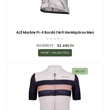
ALÉ Marble Pr-E Bordó Férfi Kerékpáros Mez
0
50.990
Ft
32.490
Ft
a
z
MÉRET VÁLASZTÁSA
5
-
b
ő
l
Akció!