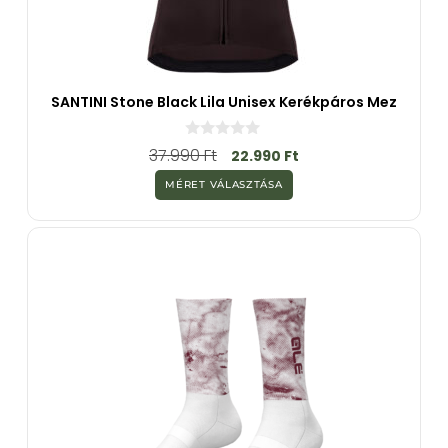
SANTINI Stone Black Lila Unisex Kerékpáros Mez
0
37.990
Ft
22.990
Ft
a
z
MÉRET VÁLASZTÁSA
5
-
b
ő
l