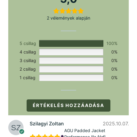
2 vélemények alapján
5 csillag
100%
4 csillag
0%
3 csillag
0%
2 csillag
0%
1 csillag
0%
ÉRTÉKELÉS HOZZÁADÁSA
Szilagyi Zoltan
2025.10.07.
AGU Padded Jacket
Preformance lila férfi