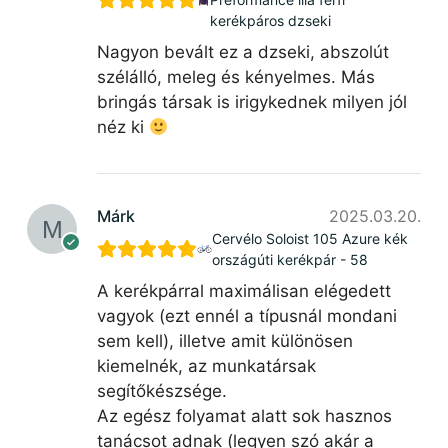
kerékpáros dzseki
Nagyon bevált ez a dzseki, abszolút
szélálló, meleg és kényelmes. Más
bringás társak is irigykednek milyen jól
néz ki
Márk
2025.03.20.
Cervélo Soloist 105 Azure kék
országúti kerékpár - 58
A kerékpárral maximálisan elégedett
vagyok (ezt ennél a típusnál mondani
sem kell), illetve amit különösen
kiemelnék, az munkatársak
segítőkészsége.
Az egész folyamat alatt sok hasznos
tanácsot adnak (legyen szó akár a