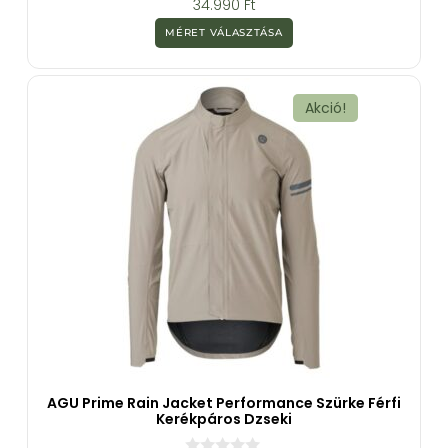
34.990
Ft
a
z
MÉRET VÁLASZTÁSA
5
-
b
ő
l
Akció!
AGU Prime Rain Jacket Performance Szürke Férfi
Kerékpáros Dzseki