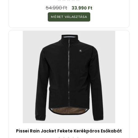
0
54.990
Ft
33.990
Ft
a
z
MÉRET VÁLASZTÁSA
5
-
b
ő
l
Pissei Rain Jacket Fekete Kerékpáros Esőkabát