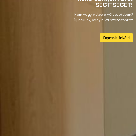
SEGÍTSÉGÉT!
Nem vagy biztos a választásban?
Írj nekünk, vagy hívd szakértőnket!
Kapcsolatfelvétel