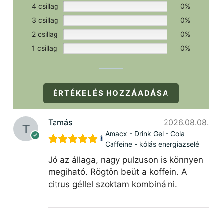
4 csillag
0%
3 csillag
0%
2 csillag
0%
1 csillag
0%
ÉRTÉKELÉS HOZZÁADÁSA
Tamás
2026.08.08.
Amacx - Drink Gel - Cola
Caffeine - kólás energiazselé
Jó az állaga, nagy pulzuson is könnyen
megiható. Rögtön beüt a koffein. A
citrus géllel szoktam kombinálni.