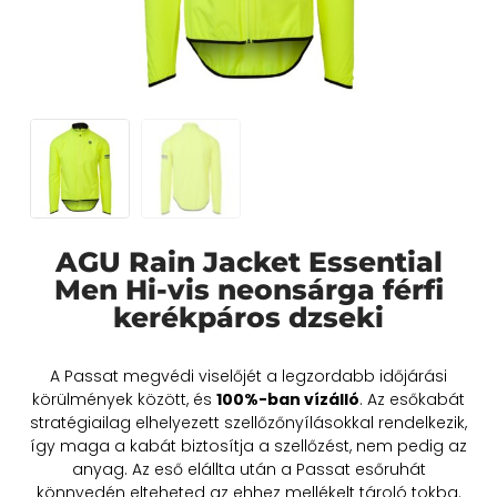
AGU Rain Jacket Essential
Men Hi-vis neonsárga férfi
kerékpáros dzseki
A Passat megvédi viselőjét a legzordabb időjárási
körülmények között, és
100%-ban vízálló
. Az esőkabát
stratégiailag elhelyezett szellőzőnyílásokkal rendelkezik,
így maga a kabát biztosítja a szellőzést, nem pedig az
anyag. Az eső elállta után a Passat esőruhát
könnyedén elteheted az ehhez mellékelt tároló tokba.