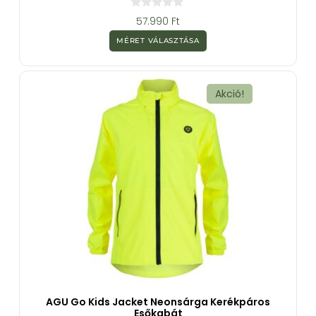
0
57.990
Ft
a
z
MÉRET VÁLASZTÁSA
5
-
b
ő
l
Akció!
AGU Go Kids Jacket Neonsárga Kerékpáros
Esőkabát