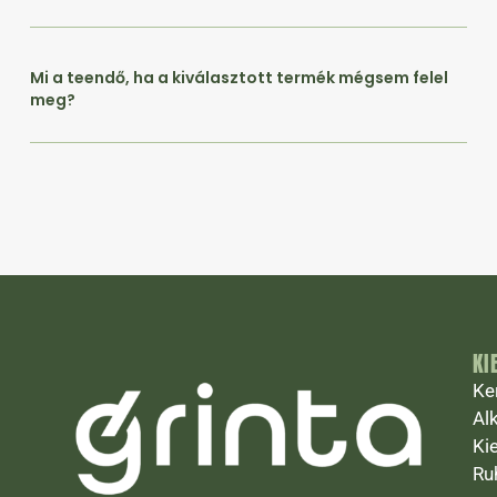
Mi a teendő, ha a kiválasztott termék mégsem felel
meg?
KI
Ke
Al
Ki
Ru