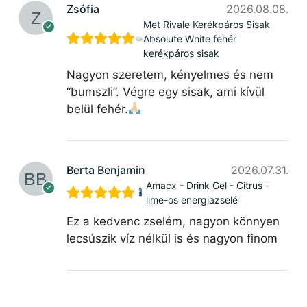
Zsófia
2026.08.08.
Met Rivale Kerékpáros Sisak
Absolute White fehér
kerékpáros sisak
Nagyon szeretem, kényelmes és nem
“bumszli”. Végre egy sisak, ami kívül
belül fehér.
Berta Benjamin
2026.07.31.
Amacx - Drink Gel - Citrus -
lime-os energiazselé
Ez a kedvenc zselém, nagyon könnyen
lecsúszik víz nélkül is és nagyon finom