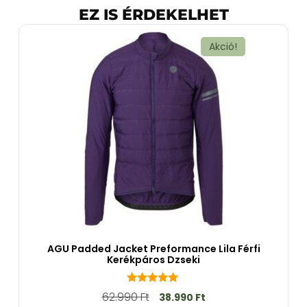
EZ IS ÉRDEKELHET
Akció!
AGU Padded Jacket Preformance Lila Férfi
Kerékpáros Dzseki
5.00
62.990
Ft
38.990
Ft
az 5-ből