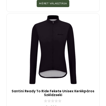
MÉRET VÁLASZTÁSA
Santini Ready To Ride Fekete Unisex Kerékpáros
Széldzseki
0