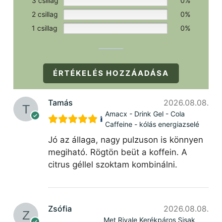
3 csillag
0%
2 csillag
0%
1 csillag
0%
ÉRTÉKELÉS HOZZÁADÁSA
Tamás
2026.08.08.
Amacx - Drink Gel - Cola
Caffeine - kólás energiazselé
Jó az állaga, nagy pulzuson is könnyen
megiható. Rögtön beüt a koffein. A
citrus géllel szoktam kombinálni.
Zsófia
2026.08.08.
Met Rivale Kerékpáros Sisak