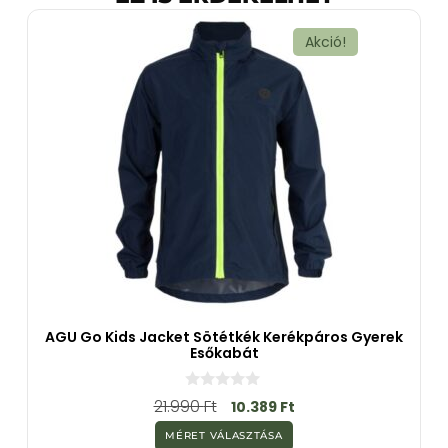
Akció!
AGU Go Kids Jacket Sötétkék Kerékpáros Gyerek
Esőkabát
0
21.990
Ft
10.389
Ft
a
z
MÉRET VÁLASZTÁSA
5