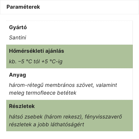
Paraméterek
Gyártó
Santini
Hőmérsékleti ajánlás
kb. –5 °C tól +5 °C-ig
Anyag
három-rétegű membrános szövet, valamint
meleg termofleece betétek
Részletek
hátsó zsebek (három rekesz), fényvisszaverő
részletek a jobb láthatóságért