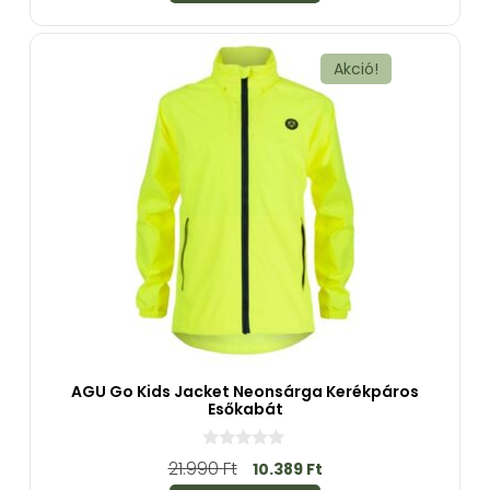
-
b
ő
l
Akció!
AGU Go Kids Jacket Neonsárga Kerékpáros
Esőkabát
0
21.990
Ft
10.389
Ft
a