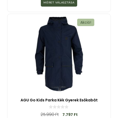
z
MÉRET VÁLASZTÁSA
5
-
b
ő
l
Akció!
AGU Go Kids Parka Kék Gyerek Esőkabát
0
25.990
Ft
7.797
Ft
a