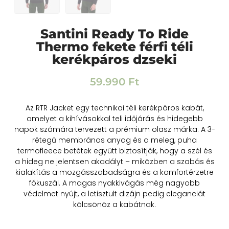
Santini Ready To Ride
Thermo fekete férfi téli
kerékpáros dzseki
59.990
Ft
Az RTR Jacket egy technikai téli kerékpáros kabát,
amelyet a kihívásokkal teli időjárás és hidegebb
napok számára tervezett a prémium olasz márka. A 3-
rétegű membrános anyag és a meleg, puha
termofleece betétek együtt biztosítják, hogy a szél és
a hideg ne jelentsen akadályt – miközben a szabás és
kialakítás a mozgásszabadságra és a komfortérzetre
fókuszál. A magas nyakkivágás még nagyobb
védelmet nyújt, a letisztult dizájn pedig eleganciát
kölcsönöz a kabátnak.