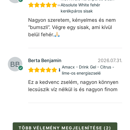
Absolute White fehér
kerékpáros sisak
Nagyon szeretem, kényelmes és nem
“bumszli”. Végre egy sisak, ami kívül
belül fehér.
Berta Benjamin
2026.07.31.
Amacx - Drink Gel - Citrus -
lime-os energiazselé
Ez a kedvenc zselém, nagyon könnyen
lecsúszik víz nélkül is és nagyon finom
TÖBB VÉLEMÉNY MEGJELENÍTÉSE (2)