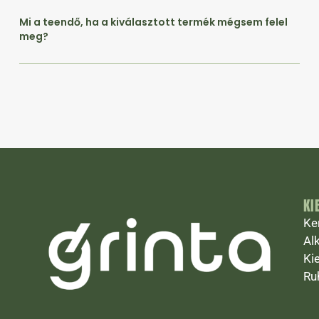
Mi a teendő, ha a kiválasztott termék mégsem felel
meg?
KI
Ke
Al
Ki
Ru