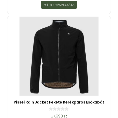
z
MÉRET VÁLASZTÁSA
5
-
b
ő
l
Pissei Rain Jacket Fekete Kerékpáros Esőkabát
0
57.990
Ft