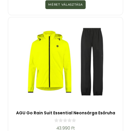
z
MÉRET VÁLASZTÁSA
5
-
b
ő
l
AGU Go Rain Suit Essential Neonsárga Esőruha
0
43.990
Ft
a