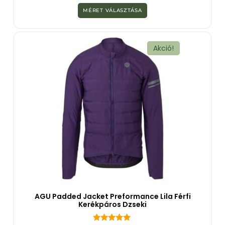
a
z
MÉRET VÁLASZTÁSA
5
-
b
ő
l
Akció!
AGU Padded Jacket Preformance Lila Férfi
Kerékpáros Dzseki