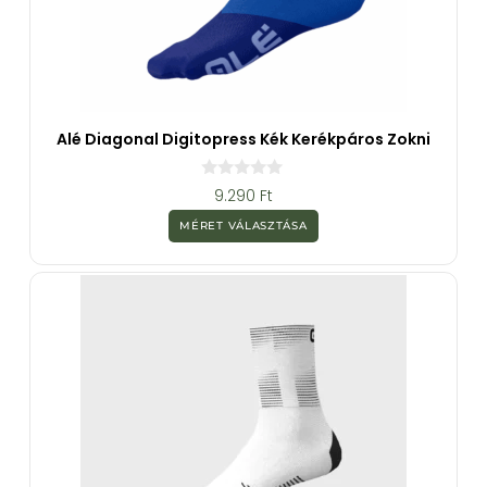
Alé Diagonal Digitopress Kék Kerékpáros Zokni
0
9.290
Ft
a
z
MÉRET VÁLASZTÁSA
5
-
b
ő
l