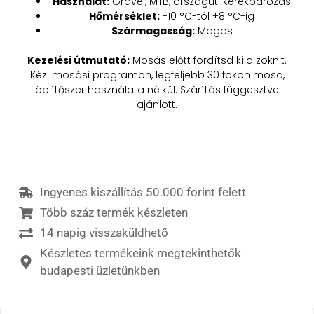
Használat:
Gravel, MTB, országúti kerékpározás
Hőmérséklet:
-10 °C-tól +8 °C-ig
Szármagasság:
Magas
Kezelési útmutató:
Mosás előtt fordítsd ki a zoknit.
Kézi mosási programon, legfeljebb 30 fokon mosd,
öblítőszer használata nélkül. Szárítás függesztve
ajánlott.
Ingyenes kiszállítás 50.000 forint felett
Több száz termék készleten
14 napig visszaküldhető
Készletes termékeink megtekinthetők
budapesti üzletünkben