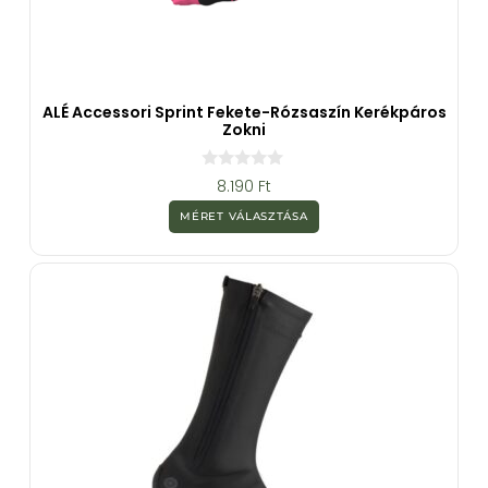
ALÉ Accessori Sprint Fekete-Rózsaszín Kerékpáros
Zokni
0
8.190
Ft
a
z
MÉRET VÁLASZTÁSA
5
-
b
ő
l