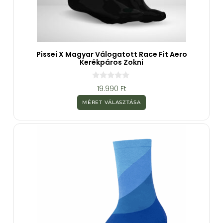
Pissei X Magyar Válogatott Race Fit Aero
Kerékpáros Zokni
0
19.990
Ft
a
z
MÉRET VÁLASZTÁSA
5
-
b
ő
l