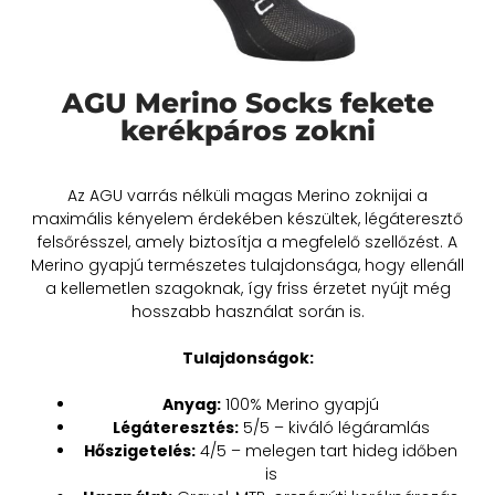
AGU Merino Socks fekete
kerékpáros zokni
Az AGU varrás nélküli magas Merino zoknijai a
maximális kényelem érdekében készültek, légáteresztő
felsőrésszel, amely biztosítja a megfelelő szellőzést. A
Merino gyapjú természetes tulajdonsága, hogy ellenáll
a kellemetlen szagoknak, így friss érzetet nyújt még
hosszabb használat során is.
Tulajdonságok:
Anyag:
100% Merino gyapjú
Légáteresztés:
5/5 – kiváló légáramlás
Hőszigetelés:
4/5 – melegen tart hideg időben
is