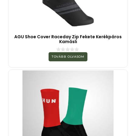
AGU Shoe Cover Raceday Zip Fekete Kerékpáros
Kamásli
0
TOVÁBB OLVASOM
a
z
5
-
b
ő
l