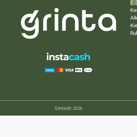
KI
Ke
Al
Ki
Ru
Grinta kft. 2026