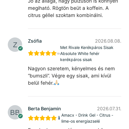
Jó az állaga, nagy pulzuson is könnyen
megiható. Rögtön beüt a koffein. A
citrus géllel szoktam kombinálni.
Zsófia
2026.08.08.
Met Rivale Kerékpáros Sisak
Absolute White fehér
kerékpáros sisak
Nagyon szeretem, kényelmes és nem
“bumszli”. Végre egy sisak, ami kívül
belül fehér.
Berta Benjamin
2026.07.31.
Amacx - Drink Gel - Citrus -
lime-os energiazselé