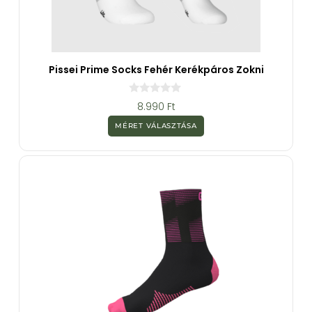
Pissei Prime Socks Fehér Kerékpáros Zokni
0
8.990
Ft
a
z
MÉRET VÁLASZTÁSA
5
-
b
ő
l