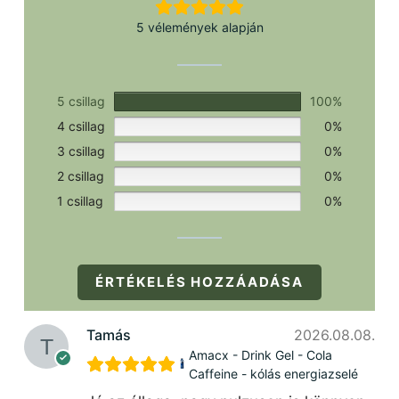
5 vélemények alapján
5 csillag
100%
4 csillag
0%
3 csillag
0%
2 csillag
0%
1 csillag
0%
ÉRTÉKELÉS HOZZÁADÁSA
Tamás
2026.08.08.
Amacx - Drink Gel - Cola
Caffeine - kólás energiazselé