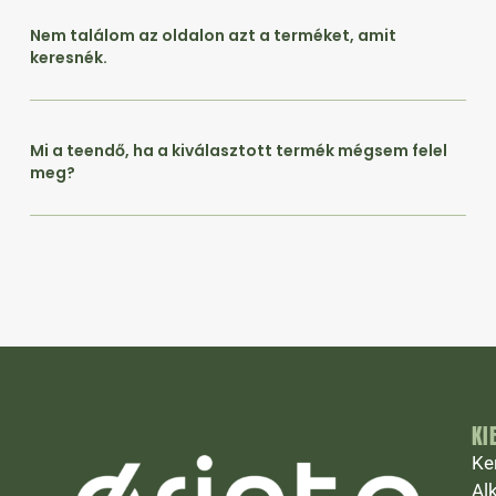
Nem találom az oldalon azt a terméket, amit
keresnék.
Mi a teendő, ha a kiválasztott termék mégsem felel
meg?
KI
Ke
Al