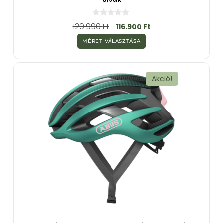
0
129.990
Ft
116.900
Ft
a
z
MÉRET VÁLASZTÁSA
5
-
b
ő
l
Akció!