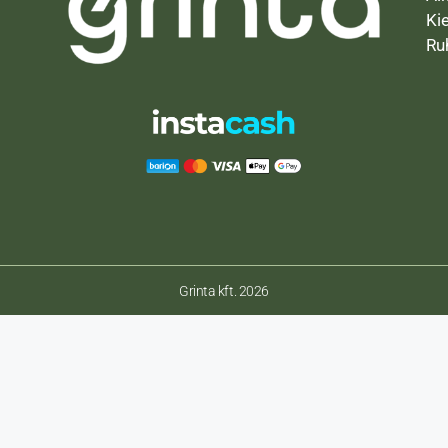
Ki
Ru
Grinta kft. 2026