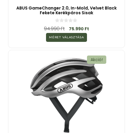
ABUS GameChanger 2.0, In-Mold, Velvet Black
Fekete Kerékpáros Sisak
0
94.990
Ft
75.990
Ft
a
z
MÉRET VÁLASZTÁSA
5
-
b
ő
l
Akció!