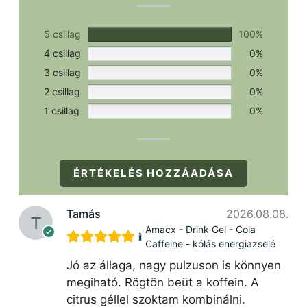
5 csillag
100%
4 csillag
0%
3 csillag
0%
2 csillag
0%
1 csillag
0%
ÉRTÉKELÉS HOZZÁADÁSA
Tamás
2026.08.08.
Amacx - Drink Gel - Cola
Caffeine - kólás energiazselé
Jó az állaga, nagy pulzuson is könnyen
megiható. Rögtön beüt a koffein. A
citrus géllel szoktam kombinálni.