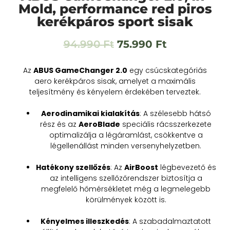
Mold, performance red piros
kerékpáros sport sisak
94.990
Ft
75.990
Ft
Az
ABUS GameChanger 2.0
egy csúcskategóriás
aero kerékpáros sisak, amelyet a maximális
teljesítmény és kényelem érdekében terveztek.
Aerodinamikai kialakítás
: A szélesebb hátsó
rész és az
AeroBlade
speciális rácsszerkezete
optimalizálja a légáramlást, csökkentve a
légellenállást minden versenyhelyzetben.
Hatékony szellőzés
: Az
AirBoost
légbevezető és
az intelligens szellőzőrendszer biztosítja a
megfelelő hőmérsékletet még a legmelegebb
körülmények között is.
Kényelmes illeszkedés
: A szabadalmaztatott