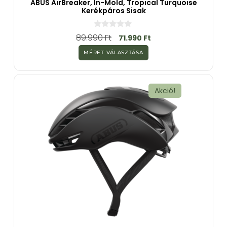
ABUS AirBreaker, In-Mold, Tropical Turquoise
Kerékpáros Sisak
0
89.990
Ft
71.990
Ft
a
z
MÉRET VÁLASZTÁSA
5
-
b
ő
l
Akció!