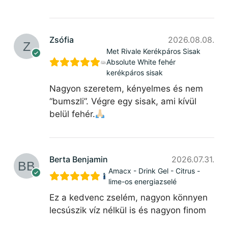
Zsófia
2026.08.08.
Met Rivale Kerékpáros Sisak
Absolute White fehér
kerékpáros sisak
Nagyon szeretem, kényelmes és nem
“bumszli”. Végre egy sisak, ami kívül
belül fehér.
Berta Benjamin
2026.07.31.
Amacx - Drink Gel - Citrus -
lime-os energiazselé
Ez a kedvenc zselém, nagyon könnyen
lecsúszik víz nélkül is és nagyon finom