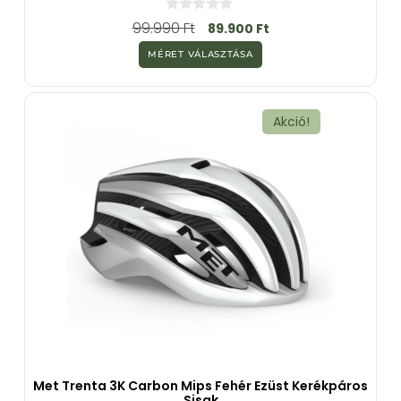
0
99.990
Ft
89.900
Ft
a
z
MÉRET VÁLASZTÁSA
5
-
b
ő
l
Akció!
Met Trenta 3K Carbon Mips Fehér Ezüst Kerékpáros
Sisak