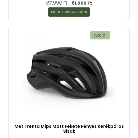
0
67.990
Ft
61.000
Ft
a
z
MÉRET VÁLASZTÁSA
5
-
b
ő
l
Akció!
Met Trenta Mips Matt Fekete Fényes Kerékpáros
Sisak