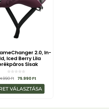
ameChanger 2.0, In-
d, Iced Berry Lila
erékpáros Sisak
0
4.990
Ft
75.990
Ft
a
z
5
RET VÁLASZTÁSA
-
b
ő
l