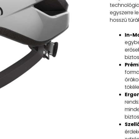
technológia 
egyszerre l
hosszú túrák
In-M
egybe
erőse
bizto
Prém
forma
órákon
tökéle
Ergon
rendsz
minde
biztos
Szell
érdek