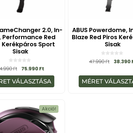
ameChanger 2.0, In-
ABUS Powerdome, I
, Performance Red
Blaze Red Piros Ker
s Kerékpáros Sport
Sisak
Sisak
0
47.990
Ft
38.390
a
0
4.990
Ft
75.990
Ft
z
a
5
z
-
5
RET VÁLASZTÁSA
MÉRET VÁLASZT
b
-
ő
b
l
ő
l
Akció!