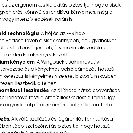
és az ergonomikus kialakítás biztosítja, hogy a sisak
egyen erős, könnyű és rendkívül kényelmes, még a
 vagy intenzív edzések során is.
old technológia
: A héj és az EPS hab
olvadása révén a sisak könnyebb, de ugyanakkor
bb és biztonságosabb, így maximális védelmet
sít minden körülmények között.
ium kényelem
: A Wingback sisak innovatív
tervezése és a kényelmes belső párnázás hosszú
 keresztül is kényelmes viseletet biztosít, miközben
tesen illeszkedik a fejhez.
omikus illeszkedés
: Az állítható hátsó csavarásos
er lehetővé teszi a precíz illeszkedést a fejhez, így
n egyes kerékpáros számára optimális komfortot
ít.
őzés
: A kiváló szellőzés és légáramlás fenntartása
ében több szellőzőnyílás biztosítja, hogy hosszú