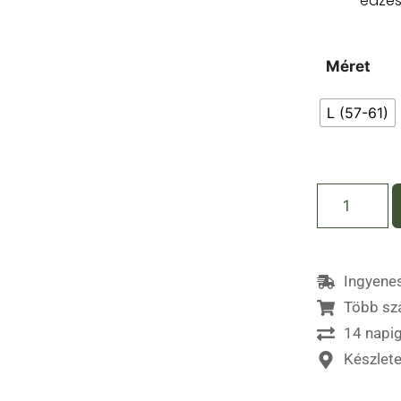
edzése
Méret
L (57-61)
Ingyenes
Több sz
14 napig
Készlet