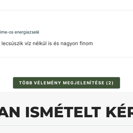
 lime-os energiazselé
ecsúszik víz nélkül is és nagyon finom
TÖBB VÉLEMÉNY MEGJELENÍTÉSE (2)
AN ISMÉTELT KÉ