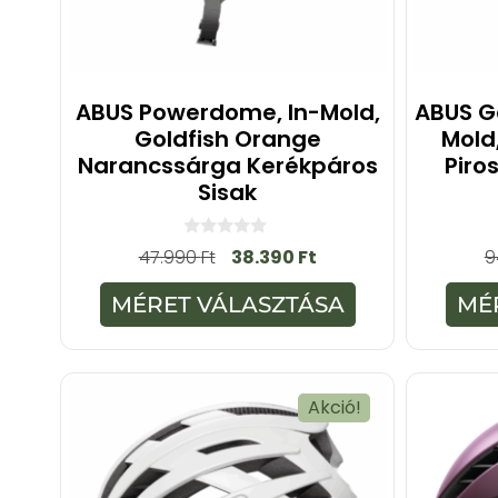
ABUS Powerdome, In-Mold,
ABUS G
Goldfish Orange
Mold
Narancssárga Kerékpáros
Piro
Sisak
0
47.990
Ft
38.390
Ft
9
a
z
5
MÉRET VÁLASZTÁSA
MÉ
-
b
ő
l
Akció!