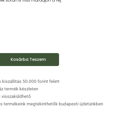
k során is friss maradjon a fej.
Kosárba Teszem
 kiszállítás 50.000 forint felett
áz termék készleten
 visszaküldhető
es termékeink megtekinthetők budapesti üzletünkben