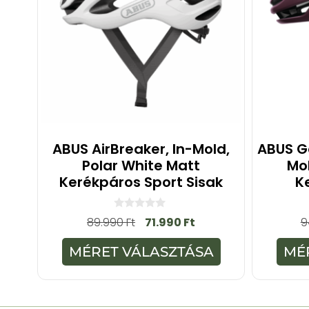
ABUS AirBreaker, In-Mold,
ABUS G
Polar White Matt
Mol
Kerékpáros Sport Sisak
K
0
89.990
Ft
71.990
Ft
9
a
z
5
MÉRET VÁLASZTÁSA
MÉ
-
b
ő
l