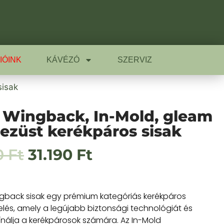
IÓINK
KÁVÉZÓ
SZERVIZ
sisak
Wingback, In-Mold, gleam
r ezüst kerékpáros sisak
0
Ft
31.190
Ft
gback sisak egy prémium kategóriás kerékpáros
elés, amely a legújabb biztonsági technológiát és
ínálja a kerékpárosok számára. Az In-Mold