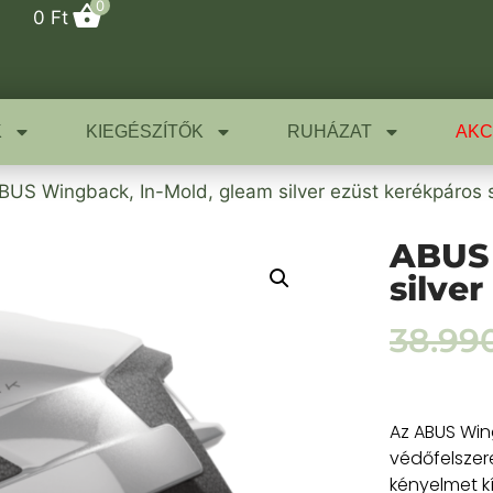
0
0
Ft
K
KIEGÉSZÍTŐK
RUHÁZAT
AKC
BUS Wingback, In-Mold, gleam silver ezüst kerékpáros 
ABUS 
silve
38.99
Az ABUS Win
védőfelszer
kényelmet k