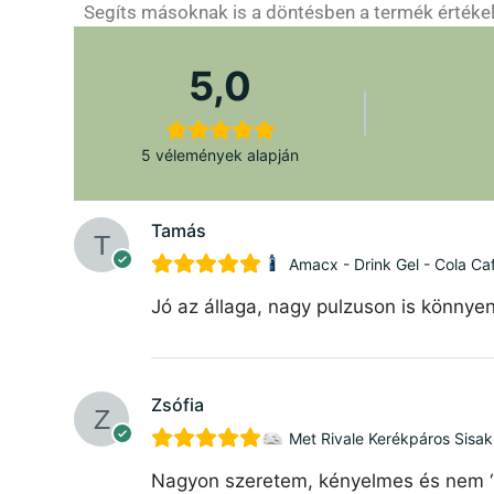
Segíts másoknak is a döntésben a termék értékelé
5,0
5 vélemények alapján
Tamás
Amacx - Drink Gel - Cola Caf
Jó az állaga, nagy pulzuson is könnyen
Zsófia
Met Rivale Kerékpáros Sisak
Nagyon szeretem, kényelmes és nem “bu