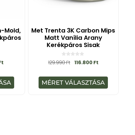
n-Mold,
Met Trenta 3K Carbon Mips
ékpáros
Matt Vanília Arany
Kerékpáros Sisak
0
Ft
129.990
Ft
116.800
Ft
a
z
5
-
ÁSA
MÉRET VÁLASZTÁSA
b
ő
l