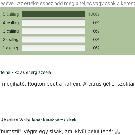
sével. Az értékeléshez add meg a teljes vagy csak a keres
csak a hitelesítéshez szükséges.
Értékeld a terméket!
5 csillag
100%
4 csillag
0%
3 csillag
0%
2 csillag
0%
1 csillag
0%
feine - kólás energiazselé
 megiható. Rögtön beüt a koffein. A citrus géllel szokt
 Absolute White fehér kerékpáros sisak
mszli”. Végre egy sisak, ami kívül belül fehér.