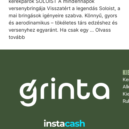
kerékpárok SOLOIST A mindennapok
versenybringája Visszatért a legendás Soloist, a
mai bringások igényeire szabva. Könnyű, gyors
és aerodinamikus – tökéletes társ edzéshez és
versenyhez egyaránt. Ha csak egy …
Olvass
tovább
KI
Ke
Al
Ki
Ru