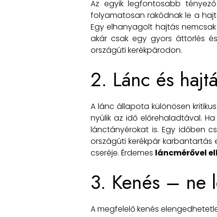
Az egyik legfontosabb tényező 
folyamatosan rakódnak le a hajtá
Egy elhanyagolt hajtás nemcsak 
akár csak egy gyors áttörlés é
országúti kerékpárodon.
2. Lánc és hajt
A lánc állapota különösen kritik
nyúlik az idő előrehaladtával. H
lánctányérokat is. Egy időben cs
országúti kerékpár karbantartás 
cseréje. Érdemes
láncmérővel el
3. Kenés – ne l
A megfelelő kenés elengedhetetle