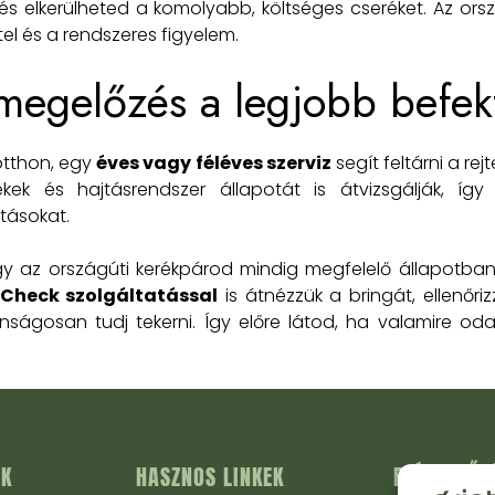
 és elkerülheted a komolyabb, költséges cseréket. Az ors
el és a rendszeres figyelem.
 megelőzés a legjobb befek
 otthon, egy
éves vagy féléves szerviz
segít feltárni a rej
kek és hajtásrendszer állapotát is átvizsgálják, így
tásokat.
gy az országúti kerékpárod mindig megfelelő állapotba
 Check szolgáltatással
is átnézzük a bringát, ellenőriz
ságosan tudj tekerni. Így előre látod, ha valamire oda 
ÁK
HASZNOS LINKEK
ELÉRHETŐS