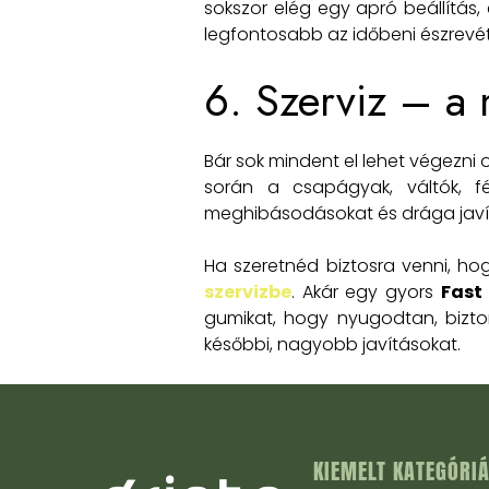
sokszor elég egy apró beállítás,
legfontosabb az időbeni észrevét
6. Szerviz – a
Bár sok mindent el lehet végezni
során a csapágyak, váltók, fé
meghibásodásokat és drága javí
Ha szeretnéd biztosra venni, ho
szervizbe
. Akár egy gyors
Fast
gumikat, hogy nyugodtan, bizton
későbbi, nagyobb javításokat.
KIEMELT KATEGÓRI