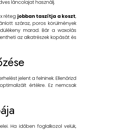
dves láncolajat használj.
ax réteg
jobban taszítja a koszt
,
jánlott száraz, poros körülmények
rdülékeny marad. Bár a waxolás
entheti az alkatrészek kopását és
őzése
ést jelent a felninek. Ellenőrizd
ptimalizált értékre. Ez nemcsak
ája
i. Ha időben foglalkozol velük,