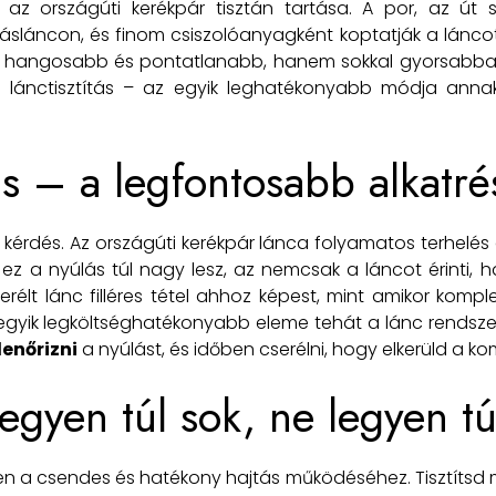
az országúti kerékpár tisztán tartása. A por, az út
sláncon, és finom csiszolóanyagként koptatják a láncot
hangosabb és pontatlanabb, hanem sokkal gyorsabban is
s lánctisztítás – az egyik leghatékonyabb módja anna
ás – a legfontosabb alkatré
us kérdés. Az országúti kerékpár lánca folyamatos terhelé
a ez a nyúlás túl nagy lesz, az nemcsak a láncot érinti, 
erélt lánc filléres tétel ahhoz képest, mint amikor kompl
egyik legköltséghatékonyabb eleme tehát a lánc rendsze
lenőrizni
a nyúlást, és időben cserélni, hogy elkerüld a k
egyen túl sok, ne legyen tú
n a csendes és hatékony hajtás működéséhez. Tisztítsd m