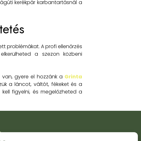
zágúti kerékpár karbantartásnál a
tetés
tett problémákat. A profi ellenőrzés
 elkerülheted a szezon közbeni
n van, gyere el hozzánk a
Grinta
zük a láncot, váltót, fékeket és a
kell figyelni, és megelőzheted a
ÉGEK