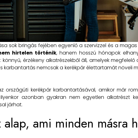
ása sok bringás fejében egyenlő a szervizzel és a magas 
nem hirtelen történik
, hanem hosszú hónapok elhan
z: könnyű, érzékeny alkatrészekből áll, amelyek megfelel
s karbantartás nemcsak a kerékpár élettartamát növeli 
z országúti kerékpár karbantartásával, amikor már roml
. Ilyenkor azonban gyakran nem egyetlen alkatrészt ke
al járhat.
az alap, ami minden másra h