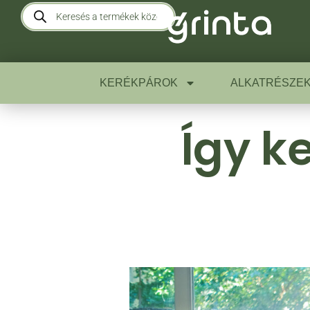
KERÉKPÁROK
ALKATRÉSZE
Így k