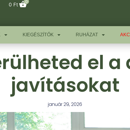
0
0
Ft
K
KIEGÉSZÍTŐK
RUHÁZAT
AKC
erülheted el a
javításokat
január 29, 2026