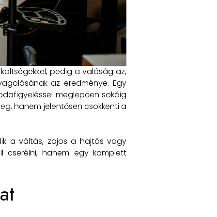
költségekkel, pedig a valóság az,
yagolásának az eredménye. Egy
ő odafigyeléssel meglepően sokáig
meg, hanem jelentősen csökkenti a
ik a váltás, zajos a hajtás vagy
ll cserélni, hanem egy komplett
at