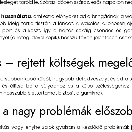
lesleget töröld le. Száraz időben száraz, esős napokon ne
c használata
, ami extra előnyöket ad a bringádnak: a w
bb ideig tartja tisztán a láncot. A waxolás különösen a
a port és a koszt, így a hajtás sokáig csendes és gö
yel (a réteg idővel kopik), hosszú távon jelentősen csökk
– rejtett költségek megel
abban kopó külsőt, nagyobb defektveszélyt és extra terhel
 és állítsd be a súlyodhoz és a külső szélességéhez o
 hosszabb élettartamot biztosít a gumiknak.
– a nagy problémák előszob
ltás vagy enyhe zajok gyakran a kezdődő problémák jele