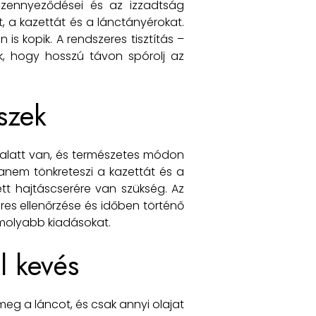
 szennyeződései és az izzadtság
, a kazettát és a lánctányérokat.
 kopik. A rendszeres tisztítás –
k, hogy hosszú távon spórolj az
szek
s alatt van, és természetes módon
hanem tönkreteszi a kazettát és a
ett hajtáscserére van szükség. Az
res ellenőrzése és időben történő
omolyabb kiadásokat.
l kevés
eg a láncot, és csak annyi olajat