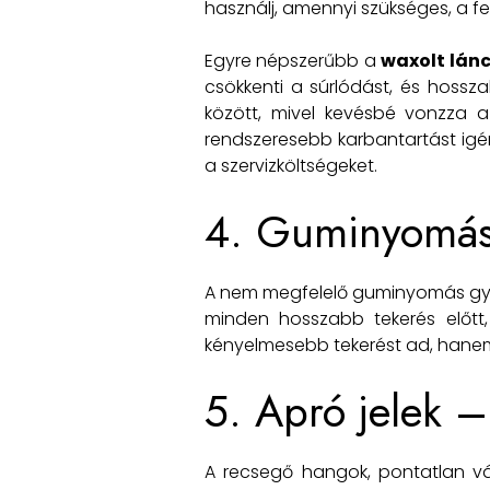
használj, amennyi szükséges, a fe
Egyre népszerűbb a
waxolt lán
csökkenti a súrlódást, és hossza
között, mivel kevésbé vonzza 
rendszeresebb karbantartást igén
a szervizköltségeket.
4. Guminyomás 
A nem megfelelő guminyomás gyors
minden hosszabb tekerés előtt,
kényelmesebb tekerést ad, hanem
5. Apró jelek 
A recsegő hangok, pontatlan vá