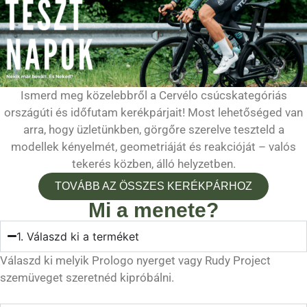
Ismerd meg közelebbről a Cervélo csúcskategóriás
országúti és időfutam kerékpárjait! Most lehetőséged van
arra, hogy üzletünkben, görgőre szerelve teszteld a
modellek kényelmét, geometriáját és reakcióját – valós
tekerés közben, álló helyzetben.
TOVÁBB AZ ÖSSZES KERÉKPÁRHOZ
Mi a menete?
1. Válaszd ki a terméket
Válaszd ki melyik Prologo nyerget vagy Rudy Project
szemüveget szeretnéd kipróbálni.