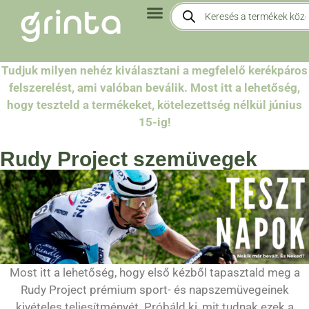
Tudjuk milyen nehéz kiválasztani a megfelelő kerékpáros
felszerelést, ami valóban beválik. Most itt a lehetőség,
hogy teszteld a termékeket, kötelezettség nélkül
június
15
-ig!
Rudy Project szemüvegek
Most itt a lehetőség, hogy első kézből tapasztald meg a
Rudy Project prémium sport- és napszemüvegeinek
kivételes teljesítményét. Próbáld ki, mit tudnak ezek a