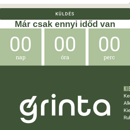
KÜLDÉS
Már csak ennyi időd van
00
00
00
nap
óra
perc
KI
Ke
Al
Ki
Ru