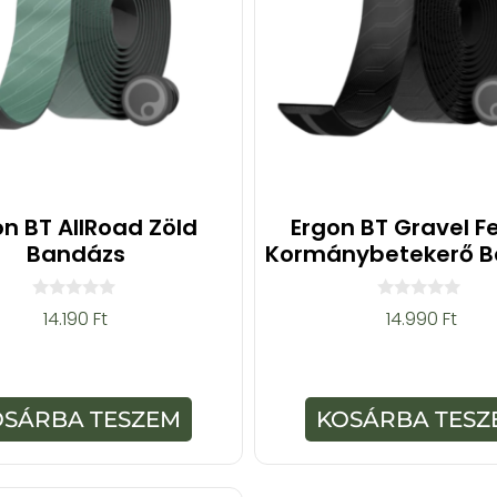
on BT AllRoad Zöld
Ergon BT Gravel F
Bandázs
Kormánybetekerő B
0
0
14.190
Ft
14.990
Ft
a
a
z
z
5
5
-
-
b
b
ő
ő
OSÁRBA TESZEM
KOSÁRBA TESZ
l
l