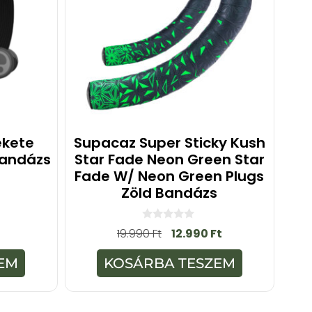
ekete
Supacaz Super Sticky Kush
andázs
Star Fade Neon Green Star
Fade W/ Neon Green Plugs
Zöld Bandázs
0
19.990
Ft
12.990
Ft
a
z
5
EM
KOSÁRBA TESZEM
-
b
ő
l