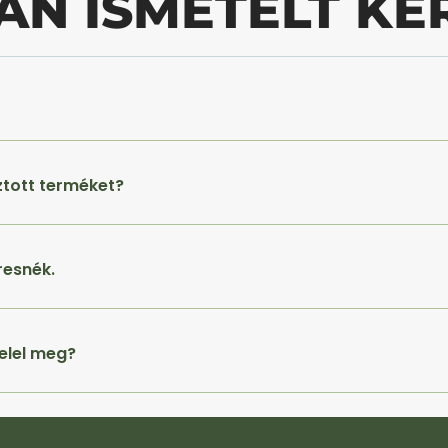
AN ISMÉTELT KÉ
ztott terméket?
resnék.
elel meg?