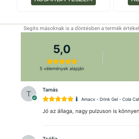
-
b
ő
l
Segíts másoknak is a döntésben a termék értékelé
5,0
5 vélemények alapján
Tamás
Amacx - Drink Gel - Cola Caf
Jó az állaga, nagy pulzuson is könnyen
Zsófia