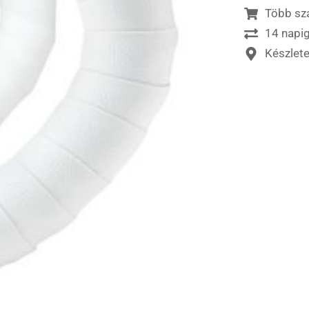
Több sz
14 napig
Készlet