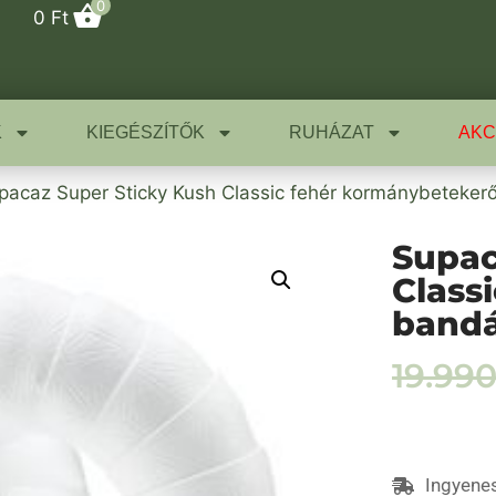
0
0
Ft
K
KIEGÉSZÍTŐK
RUHÁZAT
AKC
pacaz Super Sticky Kush Classic fehér kormánybeteker
Supac
Class
band
19.99
Ingyenes