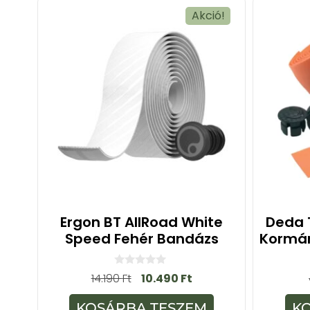
Akció!
Ergon BT AllRoad White
Deda 
Speed Fehér Bandázs
Kormá
0
14.190
Ft
10.490
Ft
a
z
5
KOSÁRBA TESZEM
K