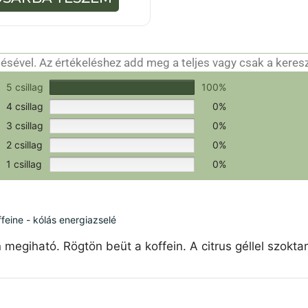
-
b
ő
l
sével. Az értékeléshez add meg a teljes vagy csak a keres
csak a hitelesítéshez szükséges.
Értékeld a terméket!
5 csillag
100%
4 csillag
0%
3 csillag
0%
2 csillag
0%
1 csillag
0%
feine - kólás energiazselé
 megiható. Rögtön beüt a koffein. A citrus géllel szokt