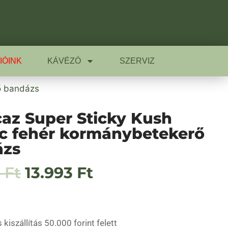
IÓINK
KÁVÉZÓ
SZERVIZ
ő bandázs
az Super Sticky Kush
ic fehér kormánybetekerő
ázs
0
Ft
13.993
Ft
 kiszállítás 50.000 forint felett