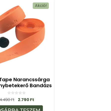
Akció!
Tape Narancssárga
nybetekerő Bandázs
0
4.490
Ft
2.790
Ft
a
z
5
OSÁRBA TESZEM