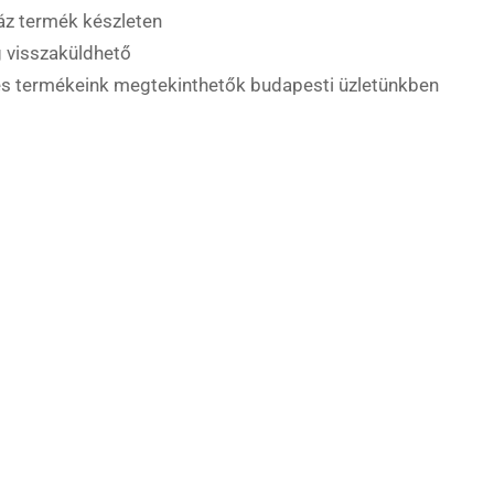
áz termék készleten
 visszaküldhető
es termékeink megtekinthetők budapesti üzletünkben