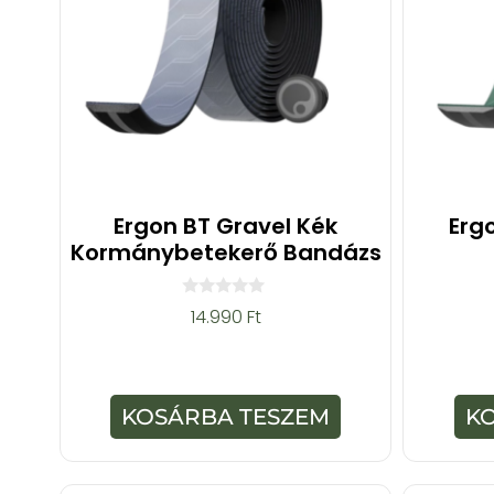
Ergon BT Gravel Kék
Erg
Kormánybetekerő Bandázs
0
14.990
Ft
a
z
5
-
b
ő
KOSÁRBA TESZEM
K
l