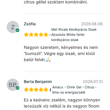
citrus géllel szoktam kombinálni.
Zsófia
2026.08.08.
Met Rivale Kerékpáros Sisak
Absolute White fehér
kerékpáros sisak
Nagyon szeretem, kényelmes és nem
“bumszli”. Végre egy sisak, ami kívül
belül fehér.
Berta Benjamin
2026.07.31.
Amacx - Drink Gel - Citrus -
lime-os energiazselé
Ez a kedvenc zselém, nagyon könnyen
lecsúszik víz nélkül is és nagyon finom