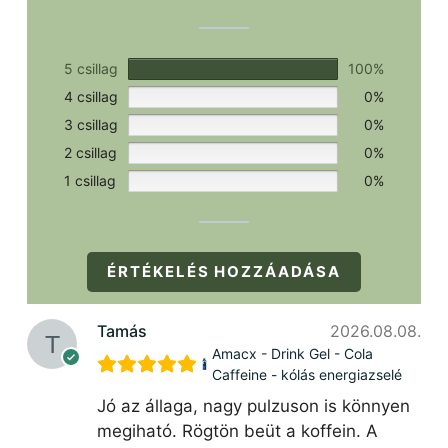
5 csillag
100%
4 csillag
0%
3 csillag
0%
2 csillag
0%
1 csillag
0%
ÉRTÉKELÉS HOZZÁADÁSA
Tamás
2026.08.08.
Amacx - Drink Gel - Cola
Caffeine - kólás energiazselé
Jó az állaga, nagy pulzuson is könnyen
megiható. Rögtön beüt a koffein. A