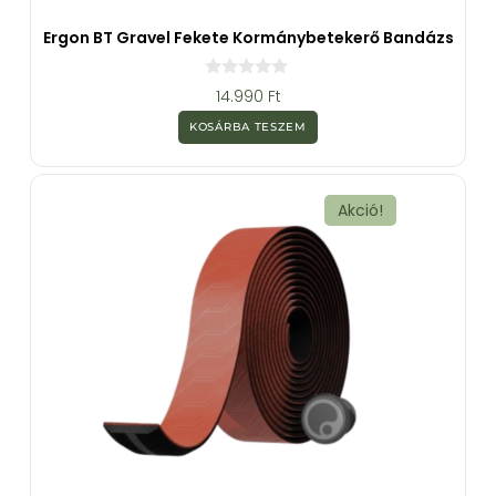
Ergon BT Gravel Fekete Kormánybetekerő Bandázs
0
14.990
Ft
a
z
KOSÁRBA TESZEM
5
-
b
ő
l
Akció!