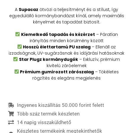
A
Supacaz
ötvözi a teljesítményt és a stílust, így
egyedülálló kormánybandázst kínál, amely maximális
kényelmet és tapadást biztosít.
Kiemelkedő tapadás és kézérzet
– Páratlan
irányítás minden körülmény között
Hosszú élettartamú PU szalag
– Ellenáll az
izzadságnak, UV-sugárzásnak és időjárási hatásoknak
Star Plugz kormánydugók
– Exkluzív, prémium
kivitelű záróelemek
Prémium gumírozott zárószalag
– Tökéletes
rögzítés és elegáns megjelenés
Ingyenes kiszállítás 50.000 forint felett
Több száz termék készleten
14 napig visszaküldhető
Készletes termékeink megtekinthetők