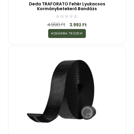
Deda TRAFORATO Fehér Lyukacsos
Kormánybetekerő Bandázs
0
4.990
Ft
3.992
Ft
a
z
KOSÁRBA TESZEM
5
-
b
ő
l