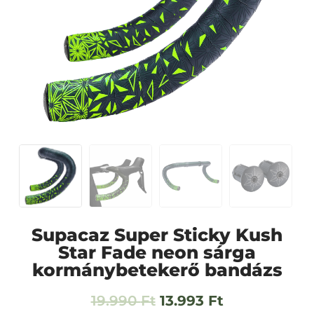
Supacaz Super Sticky Kush
Star Fade neon sárga
kormánybetekerő bandázs
19.990
Ft
13.993
Ft