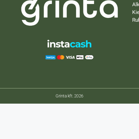
Al
Ki
Ru
Grinta kft. 2026