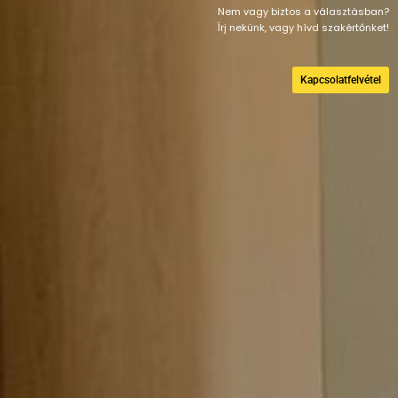
Nem vagy biztos a választásban?
Írj nekünk, vagy hívd szakértőnket!
Kapcsolatfelvétel