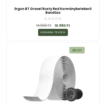
Ergon BT Gravel Rusty Red Kormánybetekerő
Bandázs
0
14.990
Ft
10.990
Ft
a
z
KOSÁRBA TESZEM
5
-
b
ő
l
Akció!