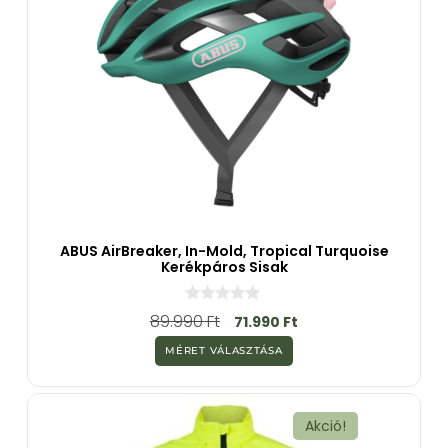
ABUS AirBreaker, In-Mold, Tropical Turquoise
Kerékpáros Sisak
0
89.990
Ft
71.990
Ft
a
z
MÉRET VÁLASZTÁSA
5
-
b
ő
l
Akció!