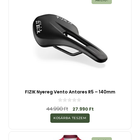
FIZIK Nyereg Vento Antares R5 – 140mm
0
44.990
Ft
27.990
Ft
a
z
KOSÁRBA TESZEM
5
-
b
ő
l