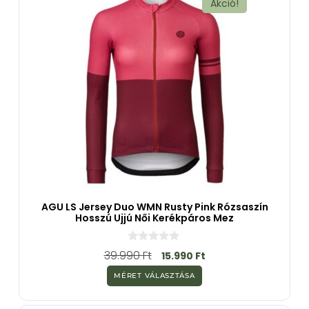
Akció!
AGU LS Jersey Duo WMN Rusty Pink Rózsaszín
Hosszú Ujjú Női Kerékpáros Mez
0
39.990
Ft
15.990
Ft
a
z
MÉRET VÁLASZTÁSA
5
-
b
ő