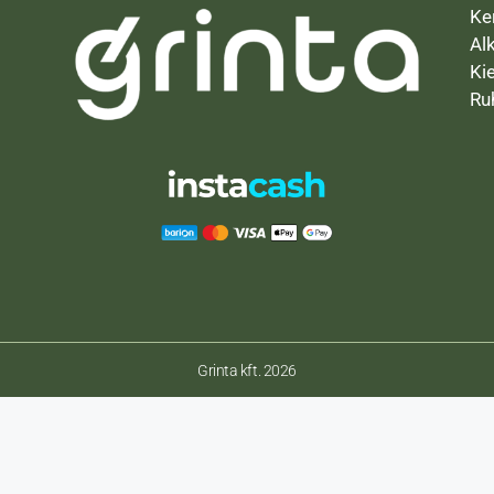
Ke
Al
Ki
Ru
Grinta kft. 2026