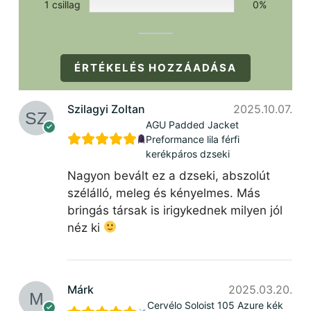
1 csillag
0%
ÉRTÉKELÉS HOZZÁADÁSA
Szilagyi Zoltan
2025.10.07.
AGU Padded Jacket
Preformance lila férfi
kerékpáros dzseki
Nagyon bevált ez a dzseki, abszolút
szélálló, meleg és kényelmes. Más
bringás társak is irigykednek milyen jól
néz ki
Márk
2025.03.20.
Cervélo Soloist 105 Azure kék