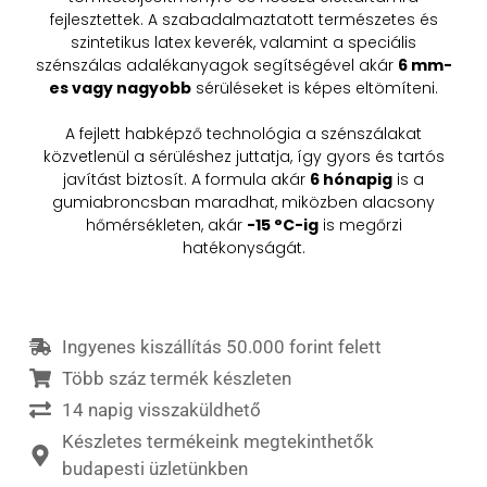
fejlesztettek. A szabadalmaztatott természetes és
szintetikus latex keverék, valamint a speciális
szénszálas adalékanyagok segítségével akár
6 mm-
es vagy nagyobb
sérüléseket is képes eltömíteni.
A fejlett habképző technológia a szénszálakat
közvetlenül a sérüléshez juttatja, így gyors és tartós
javítást biztosít. A formula akár
6 hónapig
is a
gumiabroncsban maradhat, miközben alacsony
hőmérsékleten, akár
-15 °C-ig
is megőrzi
hatékonyságát.
Ingyenes kiszállítás 50.000 forint felett
Több száz termék készleten
14 napig visszaküldhető
Készletes termékeink megtekinthetők
budapesti üzletünkben