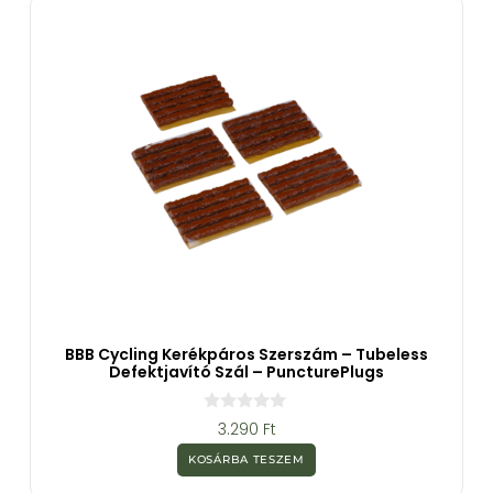
l
BBB Cycling Kerékpáros Szerszám – Tubeless
Defektjavító Szál – PuncturePlugs
0
3.290
Ft
a
z
KOSÁRBA TESZEM
5
-