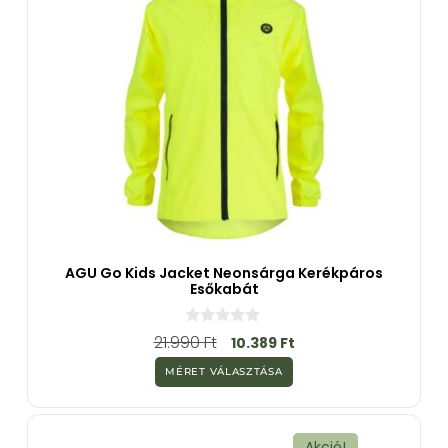
AGU Go Kids Jacket Neonsárga Kerékpáros
Esőkabát
0
21.990
Ft
10.389
Ft
a
z
MÉRET VÁLASZTÁSA
5
-
b
ő
l
Akció!