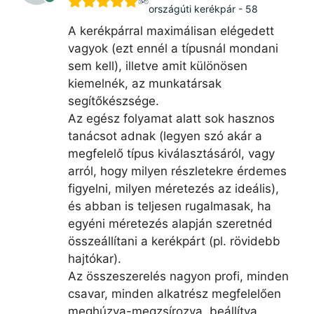
országúti kerékpár - 58
A kerékpárral maximálisan elégedett
vagyok (ezt ennél a típusnál mondani
sem kell), illetve amit különösen
kiemelnék, az munkatársak
segítőkészsége.
Az egész folyamat alatt sok hasznos
tanácsot adnak (legyen szó akár a
megfelelő típus kiválasztásáról, vagy
arról, hogy milyen részletekre érdemes
figyelni, milyen méretezés az ideális),
és abban is teljesen rugalmasak, ha
egyéni méretezés alapján szeretnéd
összeállítani a kerékpárt (pl. rövidebb
hajtókar).
Az összeszerelés nagyon profi, minden
csavar, minden alkatrész megfelelően
meghúzva-megzsírozva, beállítva,