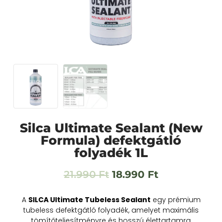
Silca Ultimate Sealant (New
Formula) defektgátló
folyadék 1L
21.990
Ft
18.990
Ft
A
SILCA Ultimate Tubeless Sealant
egy prémium
tubeless defektgátló folyadék, amelyet maximális
tömítőteljesítményre és hosszú élettartamra