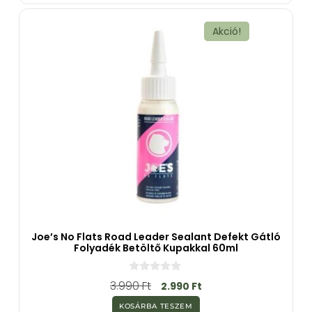
b
ő
l
Akció!
Joe’s No Flats Road Leader Sealant Defekt Gátló
Folyadék Betöltő Kupakkal 60ml
0
3.990
Ft
2.990
Ft
a
z
KOSÁRBA TESZEM
5