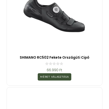
SHIMANO RC502 Fekete Országúti Cipő
0
66.990
Ft
a
z
MÉRET VÁLASZTÁSA
5
-
b
ő
l