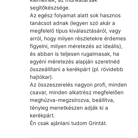
kiemelnék, az munkatársak
segítőkészsége.
Az egész folyamat alatt sok hasznos
tanácsot adnak (legyen szó akár a
megfelelő típus kiválasztásáról, vagy
arról, hogy milyen részletekre érdemes
figyelni, milyen méretezés az ideális),
és abban is teljesen rugalmasak, ha
egyéni méretezés alapján szeretnéd
összeállítani a kerékpárt (pl. rövidebb
hajtókar).
Az összeszerelés nagyon profi, minden
csavar, minden alkatrész megfelelően
meghúzva-megzsírozva, beállítva,
tényleg menetkészen adják ki a
kerékpárt.
Én csak ajánlani tudom Grintát.