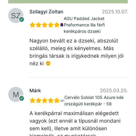
Szilagyi Zoltan
2025.10.07.
AGU Padded Jacket
Preformance lila férfi
kerékpáros dzseki
Nagyon bevált ez a dzseki, abszolút
szélálló, meleg és kényelmes. Más
bringás társak is irigykednek milyen jól
néz ki
Márk
2025.03.20.
Cervélo Soloist 105 Azure kék
országúti kerékpár - 58
A kerékpárral maximálisan elégedett
vagyok (ezt ennél a típusnál mondani
sem kell), illetve amit különösen