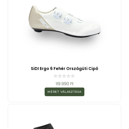
SiDI Ergo 6 Fehér Országúti Cipő
0
119.990
Ft
a
z
MÉRET VÁLASZTÁSA
5
-
b
ő
l