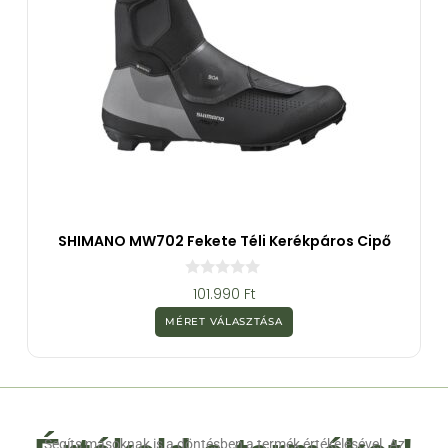
SHIMANO MW702 Fekete Téli Kerékpáros Cipő
0
101.990
Ft
a
z
MÉRET VÁLASZTÁSA
5
-
b
ő
l
Segíts másoknak is a döntésben a termék értékelésével. Az