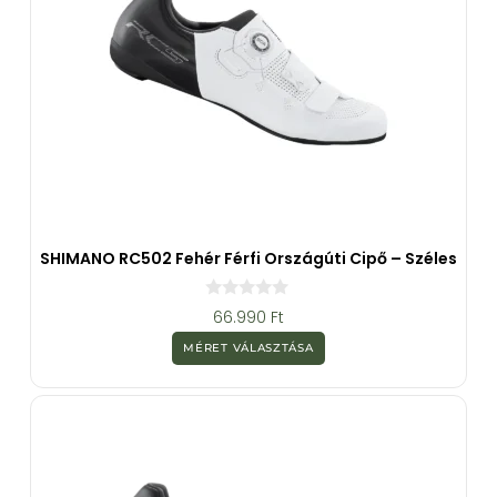
SHIMANO RC502 Fehér Férfi Országúti Cipő – Széles
0
66.990
Ft
a
z
MÉRET VÁLASZTÁSA
5
-
b
ő
l