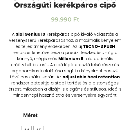
Országúti kerékpáros cipő
99.990
Ft
A
Sidi Genius 10
kerékpáros cipő kiváló választás a
versenyszerű kerékpározáshoz, a maximális kényelem
és teljesítmény érdekében. Az új
TECNO-3 PUSH
rendszer lehetővé teszi a precíz illeszkedést, míg a
könnyű, mégis erős
Millenium 5
talp optimális
erőátvitelt biztosít. A cipő légáteresztő felső része és
ergonomikus kialakítása segíti a kényelmet hosszú
távú használat során. Az
adjustable heel retention
rendszer biztosítja a stabil tartást és a biztonságos
érzést, miközben a dizájn is elegáns és stílusos. Ideális
mindennapi használatra és versenyekre egyaránt.
Méret