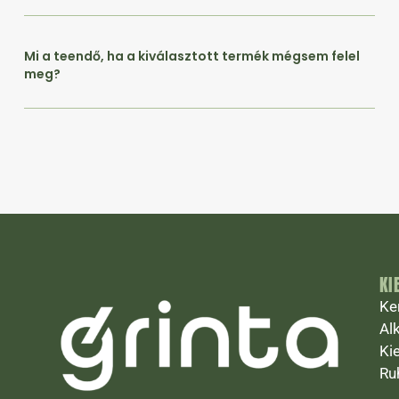
Mi a teendő, ha a kiválasztott termék mégsem felel
meg?
KI
Ke
Al
Ki
Ru