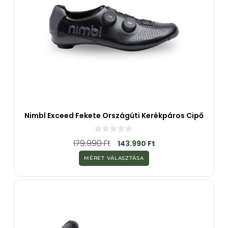
Nimbl Exceed Fekete Országúti Kerékpáros Cipő
0
179.990
Ft
143.990
Ft
a
z
MÉRET VÁLASZTÁSA
5
-
b
ő
l