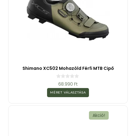
Shimano XC502 Mohazöld Férfi MTB Cipő
0
68.990
Ft
a
z
MÉRET VÁLASZTÁSA
5
-
b
ő
l
Akció!