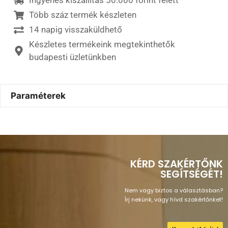
Ingyenes kiszállítás 50.000 forint felett
Több száz termék készleten
14 napig visszaküldhető
Készletes termékeink megtekinthetők
budapesti üzletünkben
Paraméterek
KÉRD SZAKÉRTŐNK
SEGÍTSÉGÉT!
Nem vagy biztos a választásban?
Írj nekünk, vagy hívd szakértőnket!