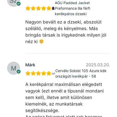
AGU Padded Jacket
Preformance lila férfi
kerékpáros dzseki
Nagyon bevált ez a dzseki, abszolút
szélálló, meleg és kényelmes. Más
bringás társak is irigykednek milyen jól
néz ki
Márk
2025.03.20.
Cervélo Soloist 105 Azure kék
országúti kerékpár - 58
A kerékpárral maximálisan elégedett
vagyok (ezt ennél a típusnál mondani
sem kell), illetve amit különösen
kiemelnék, az munkatársak
segítőkészsége.