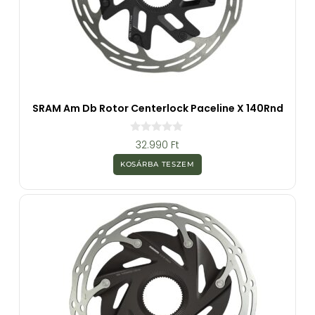
SRAM Am Db Rotor Centerlock Paceline X 140Rnd
0
32.990
Ft
a
z
KOSÁRBA TESZEM
5
-
b
ő
l