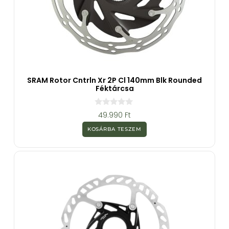
SRAM Rotor Cntrln Xr 2P Cl 140mm Blk Rounded
Féktárcsa
0
49.990
Ft
a
z
KOSÁRBA TESZEM
5
-
b
ő
l