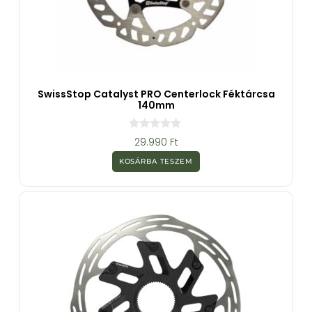
SwissStop Catalyst PRO Centerlock Féktárcsa
140mm
0
29.990
Ft
a
z
KOSÁRBA TESZEM
5
-
b
ő
l