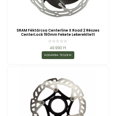
SRAM Féktárcsa Centerline X Road 2 Részes
CenterLock 160mm Fekete Lekerekített
0
49.990
Ft
a
z
KOSÁRBA TESZEM
5
-
b
ő
l