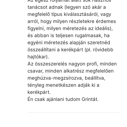
Az egész folyamat alatt sok hasznos
tanácsot adnak (legyen szó akár a
megfelelő típus kiválasztásáról, vagy
arról, hogy milyen részletekre érdemes
figyelni, milyen méretezés az ideális),
és abban is teljesen rugalmasak, ha
egyéni méretezés alapján szeretnéd
összeállítani a kerékpárt (pl. rövidebb
hajtókar).
Az összeszerelés nagyon profi, minden
csavar, minden alkatrész megfelelően
meghúzva-megzsírozva, beállítva,
tényleg menetkészen adják ki a
kerékpárt.
Én csak ajánlani tudom Grintát.