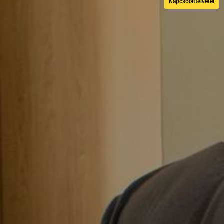
Kapcsolatfelvétel