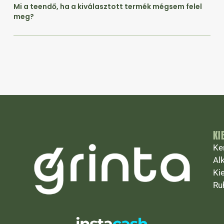
Mi a teendő, ha a kiválasztott termék mégsem felel
meg?
KI
Ke
Al
Ki
Ru