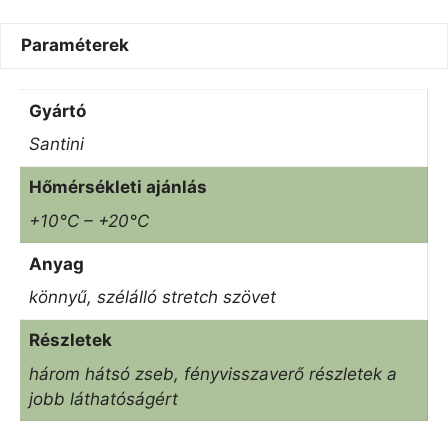
Paraméterek
Gyártó
Santini
Hőmérsékleti ajánlás
+10°C – +20°C
Anyag
könnyű, szélálló stretch szövet
Részletek
három hátsó zseb, fényvisszaverő részletek a
jobb láthatóságért