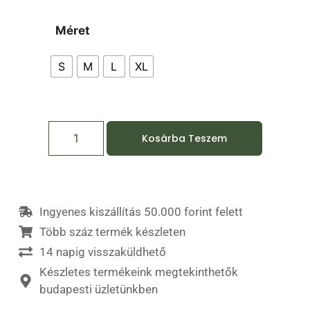
Méret
S
M
L
XL
Kosárba Teszem
Ingyenes kiszállítás 50.000 forint felett
Több száz termék készleten
14 napig visszaküldhető
Készletes termékeink megtekinthetők
budapesti üzletünkben