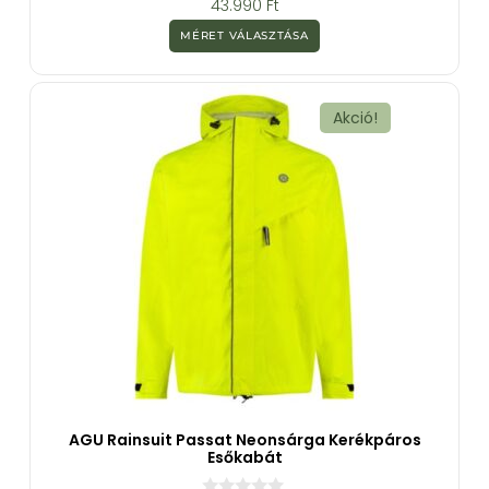
43.990
Ft
a
z
MÉRET VÁLASZTÁSA
5
-
b
ő
l
Akció!
AGU Rainsuit Passat Neonsárga Kerékpáros
Esőkabát