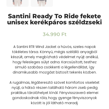
Santini Ready To Ride fekete
unisex kerékpáros széldzseki
34.990
Ft
A Santini RTR Wind Jacket a hűvös, szeles napok
tökéletes társa. Könnyű, mégis szélálló anyagból
készült, amely megbízható védelmet nyújt anélkül,
hogy felesleges súlyt adna. Karcsúsított, testhez
simuló szabása csökkenti a légellenállást, így
dinamikusabb mozgást biztosít tekerés közben.
A rugalmas, légáteresztő szövet komfortos viseletet
nyújt, a hátsó részen található három zseb pedig
praktikus tárolóhelyet kínál. Fényvisszaverő elemei
gondoskodnak róla, hogy gyenge fényviszonyok
között is jól látható maradj.