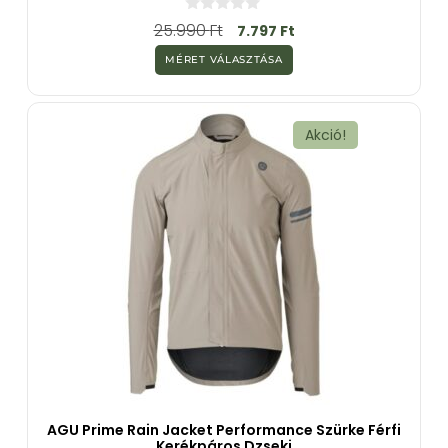
0
25.990
Ft
7.797
Ft
a
z
MÉRET VÁLASZTÁSA
5
-
b
ő
l
Akció!
AGU Prime Rain Jacket Performance Szürke Férfi
Kerékpáros Dzseki