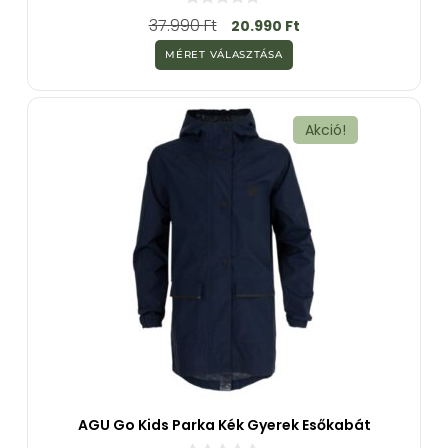
0
37.990
Ft
20.990
Ft
a
z
MÉRET VÁLASZTÁSA
5
-
b
ő
l
Akció!
AGU Go Kids Parka Kék Gyerek Esőkabát