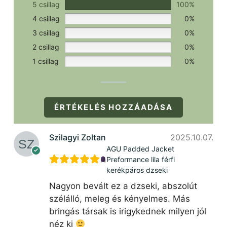
5 csillag
100%
4 csillag
0%
3 csillag
0%
2 csillag
0%
1 csillag
0%
ÉRTÉKELÉS HOZZÁADÁSA
Szilagyi Zoltan
2025.10.07.
AGU Padded Jacket
Preformance lila férfi
kerékpáros dzseki
Nagyon bevált ez a dzseki, abszolút
szélálló, meleg és kényelmes. Más
bringás társak is irigykednek milyen jól
néz ki