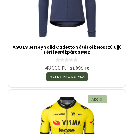
AGU LS Jersey Solid Cadetto Sötétkék Hosszú Ujjú
Férfi Kerékpáros Mez
0
43.990
Ft
21.995
Ft
a
z
MÉRET VÁLASZTÁSA
5
-
b
ő
l
Akció!