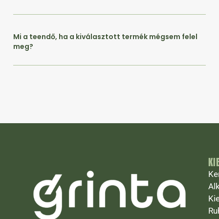
Mi a teendő, ha a kiválasztott termék mégsem felel
meg?
KI
Ke
Al
Ki
Ru