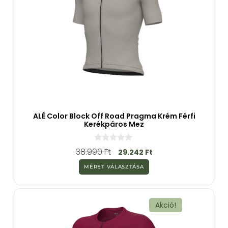
ALÉ Color Block Off Road Pragma Krém Férfi
Kerékpáros Mez
0
38.990
Ft
29.242
Ft
a
z
MÉRET VÁLASZTÁSA
5
-
b
ő
l
Akció!