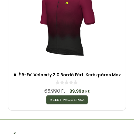
ALÉ R-Ev1 Velocity 2.0 Bordó Férfi Kerékpáros Mez
0
65.990
Ft
39.990
Ft
a
z
MÉRET VÁLASZTÁSA
5
-
b
ő
l