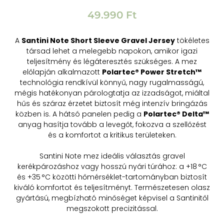
49.990
Ft
A
Santini Note Short Sleeve Gravel Jersey
tökéletes
társad lehet a melegebb napokon, amikor igazi
teljesítmény és légáteresztés szükséges. A mez
előlapján alkalmazott
Polartec® Power Stretch™
technológia rendkívül könnyű, nagy rugalmasságú,
mégis hatékonyan párologtatja az izzadságot, miáltal
hűs és száraz érzetet biztosít még intenzív bringázás
közben is. A hátsó panelen pedig a
Polartec® Delta™
anyag hasítja tovább a levegőt, fokozva a szellőzést
és a komfortot a kritikus területeken.
Santini Note mez ideális választás gravel
kerékpározáshoz vagy hosszú nyári túrához: a +18 °C
és +35 °C közötti hőmérséklet-tartományban biztosít
kiváló komfortot és teljesítményt
.
Természetesen olasz
gyártású, megbízható minőséget képvisel a Santinitől
megszokott precizitással.