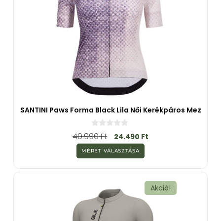
SANTINI Paws Forma Black Lila Női Kerékpáros Mez
0
40.990
Ft
24.490
Ft
a
z
MÉRET VÁLASZTÁSA
5
-
b
ő
l
Akció!