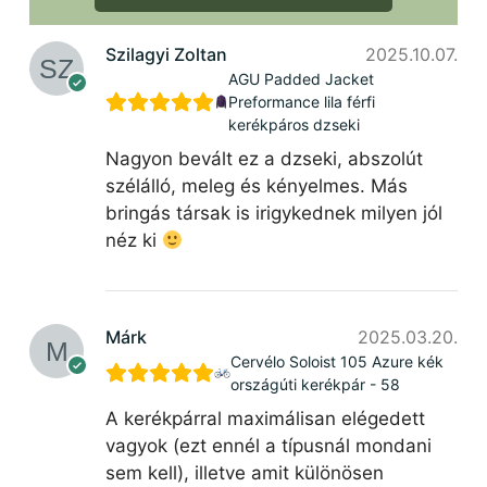
Szilagyi Zoltan
2025.10.07.
AGU Padded Jacket
Preformance lila férfi
kerékpáros dzseki
Nagyon bevált ez a dzseki, abszolút
szélálló, meleg és kényelmes. Más
bringás társak is irigykednek milyen jól
néz ki
Márk
2025.03.20.
Cervélo Soloist 105 Azure kék
országúti kerékpár - 58
A kerékpárral maximálisan elégedett
vagyok (ezt ennél a típusnál mondani
sem kell), illetve amit különösen