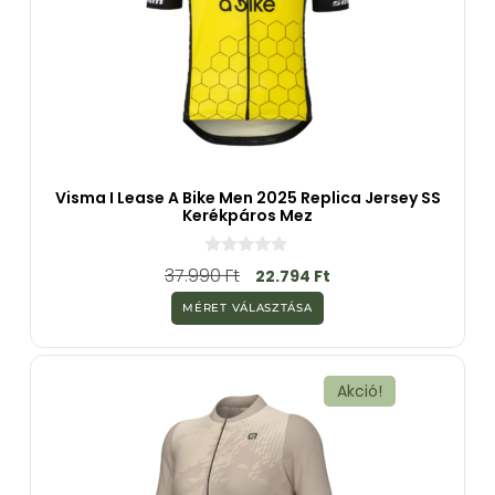
Visma I Lease A Bike Men 2025 Replica Jersey SS
Kerékpáros Mez
0
37.990
Ft
22.794
Ft
a
z
MÉRET VÁLASZTÁSA
5
-
b
ő
l
Akció!