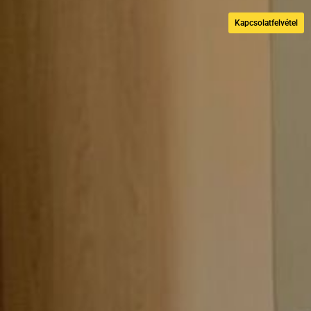
Kapcsolatfelvétel