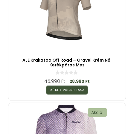
ALÉ Krakatoa Off Road – Gravel Krém Női
Kerékpáros Mez
0
45.990
Ft
28.990
Ft
a
z
MÉRET VÁLASZTÁSA
5
-
b
ő
l
Akció!