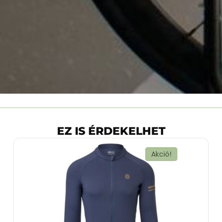
EZ IS ÉRDEKELHET
Akció!