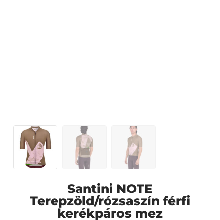
Santini NOTE
Terepzöld/rózsaszín férfi
kerékpáros mez