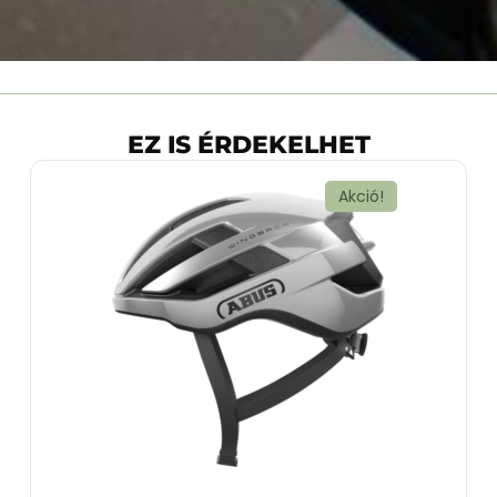
EZ IS ÉRDEKELHET
Akció!