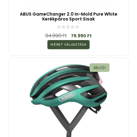
ABUS GameChanger 2.0 In-Mold Pure White
Kerékpáros Sport Sisak
0
94.990
Ft
75.990
Ft
a
z
MÉRET VÁLASZTÁSA
5
-
b
ő
l
Akció!