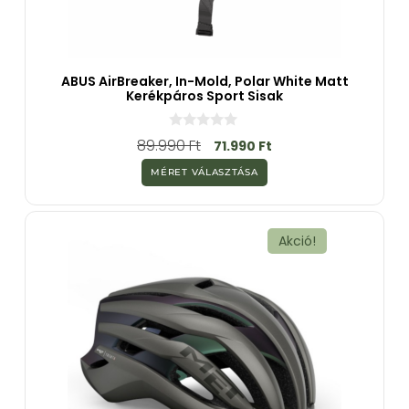
ABUS AirBreaker, In-Mold, Polar White Matt
Kerékpáros Sport Sisak
0
89.990
Ft
71.990
Ft
a
z
MÉRET VÁLASZTÁSA
5
-
b
ő
l
Akció!