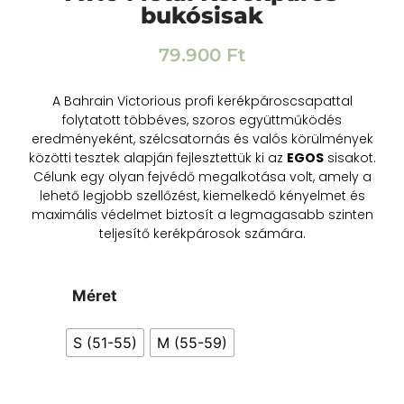
bukósisak
79.900
Ft
A Bahrain Victorious profi kerékpároscsapattal
folytatott többéves, szoros együttműködés
eredményeként, szélcsatornás és valós körülmények
közötti tesztek alapján fejlesztettük ki az
EGOS
sisakot.
Célunk egy olyan fejvédő megalkotása volt, amely a
lehető legjobb szellőzést, kiemelkedő kényelmet és
maximális védelmet biztosít a legmagasabb szinten
teljesítő kerékpárosok számára.
Méret
S (51-55)
M (55-59)