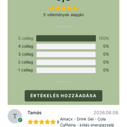
5 vélemények alapján
5 csillag
100%
4 csillag
0%
3 csillag
0%
2 csillag
0%
1 csillag
0%
ÉRTÉKELÉS HOZZÁADÁSA
Tamás
2026.08.08.
Amacx - Drink Gel - Cola
Caffeine - kólás energiazselé