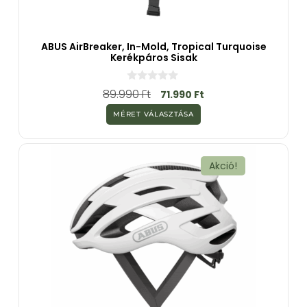
ABUS AirBreaker, In-Mold, Tropical Turquoise
Kerékpáros Sisak
0
89.990
Ft
71.990
Ft
a
z
MÉRET VÁLASZTÁSA
5
-
b
ő
l
Akció!