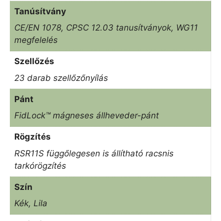
Tanúsítvány
CE/EN 1078, CPSC 12.03 tanusítványok, WG11
megfelelés
Szellőzés
23 darab szellőzőnyílás
Pánt
FidLock™ mágneses állheveder-pánt
Rögzítés
RSR11S függőlegesen is állítható racsnis
tarkórögzítés
Szín
Kék, Lila