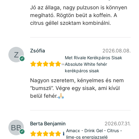
Jó az állaga, nagy pulzuson is könnyen
megiható. Rögtön beüt a koffein. A
citrus géllel szoktam kombinálni.
Zsófia
2026.08.08.
Met Rivale Kerékpáros Sisak
Absolute White fehér
kerékpáros sisak
Nagyon szeretem, kényelmes és nem
“bumszli”. Végre egy sisak, ami kívül
belül fehér.
Berta Benjamin
2026.07.31.
Amacx - Drink Gel - Citrus -
lime-os energiazselé