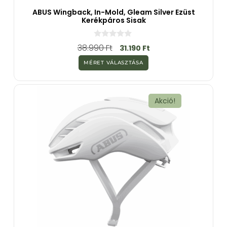
ABUS Wingback, In-Mold, Gleam Silver Ezüst
Kerékpáros Sisak
0
38.990
Ft
31.190
Ft
a
z
MÉRET VÁLASZTÁSA
5
-
b
ő
l
Akció!