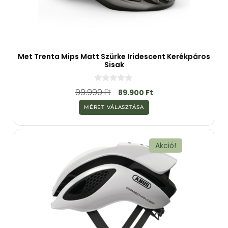
Met Trenta Mips Matt Szürke Iridescent Kerékpáros
Sisak
0
99.990
Ft
89.900
Ft
a
z
MÉRET VÁLASZTÁSA
5
-
b
ő
l
Akció!