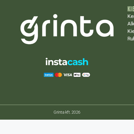
KI
Ke
Al
Ki
Ru
Grinta kft. 2026