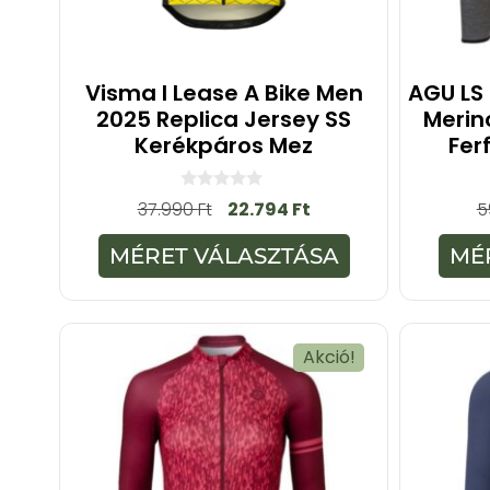
Visma I Lease A Bike Men
AGU LS 
2025 Replica Jersey SS
Merin
Kerékpáros Mez
Fer
0
37.990
Ft
22.794
Ft
5
a
z
5
MÉRET VÁLASZTÁSA
MÉ
-
b
ő
l
Akció!