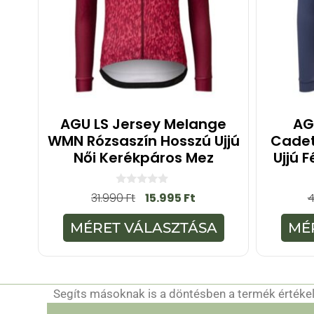
AGU LS Jersey Melange
AG
WMN Rózsaszín Hosszú Ujjú
Cadet
Női Kerékpáros Mez
Ujjú 
0
31.990
Ft
15.995
Ft
a
z
5
MÉRET VÁLASZTÁSA
MÉ
-
b
ő
l
Segíts másoknak is a döntésben a termék értékelé