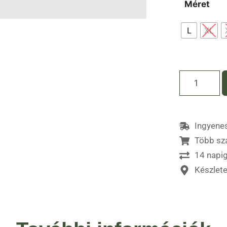
Méret
L
XL
Ingyenes
Több sz
14 napig
Készlet