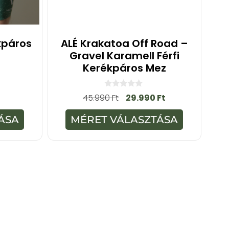
kpáros
ALÉ Krakatoa Off Road –
Gravel Karamell Férfi
Kerékpáros Mez
0
45.990
Ft
29.990
Ft
a
z
5
ÁSA
MÉRET VÁLASZTÁSA
-
b
ő
l