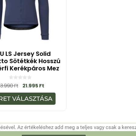
U LS Jersey Solid
to Sötétkék Hosszú
Férfi Kerékpáros Mez
0
43.990
Ft
21.995
Ft
a
z
5
RET VÁLASZTÁSA
-
b
ő
l
sével. Az értékeléshez add meg a teljes vagy csak a keres
csak a hitelesítéshez szükséges.