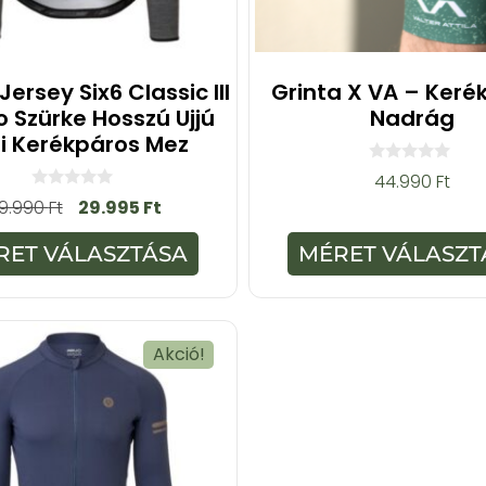
Jersey Six6 Classic III
Grinta X VA – Keré
o Szürke Hosszú Ujjú
Nadrág
fi Kerékpáros Mez
0
44.990
Ft
a
0
9.990
Ft
29.995
Ft
z
a
5
z
-
5
RET VÁLASZTÁSA
MÉRET VÁLASZT
b
-
ő
b
l
ő
l
Akció!