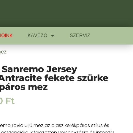
IÓINK
KÁVÉZÓ
SZERVIZ
mez
i Sanremo Jersey
Antracite fekete szürke
páros mez
0
Ft
remo rövid ujjú mez az olasz kerékpáros stílus és
 esszenciája, kifejezetten versenyzésre és intenzív