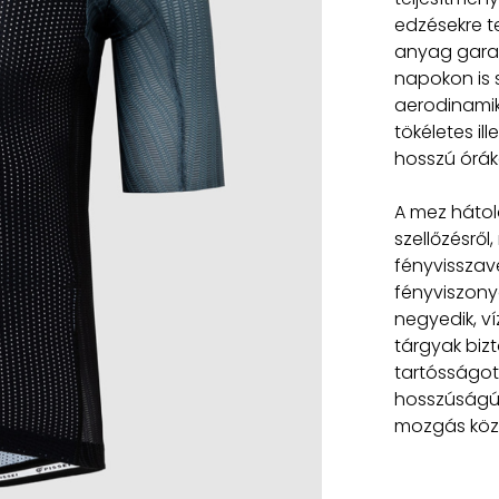
edzésekre t
anyag garan
napokon is 
aerodinamik
tökéletes il
hosszú órák
A mez hátol
szellőzésről
fényvisszav
fényviszonyo
negyedik, ví
tárgyak biz
tartósságot 
hosszúságú 
mozgás közb