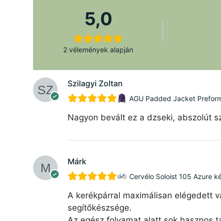
5,0
2 vélemények alapján
Szilagyi Zoltan
AGU Padded Jacket Preforman
Nagyon bevált ez a dzseki, abszolút sz
Márk
Cervélo Soloist 105 Azure k
A kerékpárral maximálisan elégedett v
segítőkészsége.
Az egész folyamat alatt sok hasznos ta