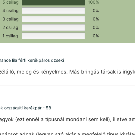
Értékeld a terméket!
5 csillag
100%
4 csillag
0%
3 csillag
0%
2 csillag
0%
1 csillag
0%
ce lila férfi kerékpáros dzseki
élálló, meleg és kényelmes. Más bringás társak is irigy
ék országúti kerékpár - 58
agyok (ezt ennél a típusnál mondani sem kell), illetve 
nácsot adnak (legyen szó akár a megfelelő típus kiválas