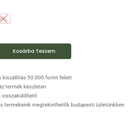
XXL
Kosárba Teszem
 kiszállítás 50.000 forint felett
áz termék készleten
 visszaküldhető
es termékeink megtekinthetők budapesti üzletünkben