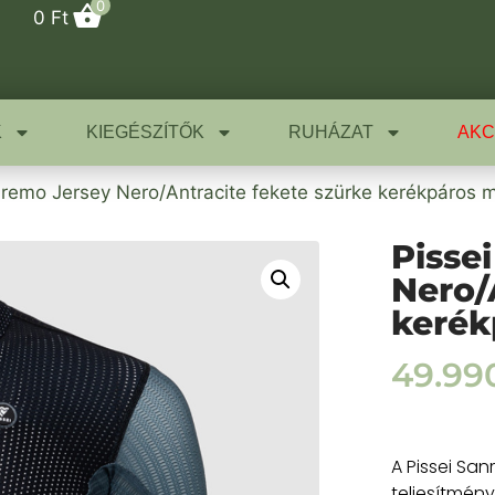
0
0
Ft
K
KIEGÉSZÍTŐK
RUHÁZAT
AKC
nremo Jersey Nero/Antracite fekete szürke kerékpáros 
Pisse
Nero/
kerék
49.99
A Pissei San
teljesítmény