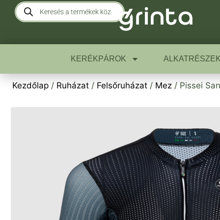
KERÉKPÁROK
ALKATRÉSZE
Kezdőlap
/
Ruházat
/
Felsőruházat
/
Mez
/ Pissei Sa