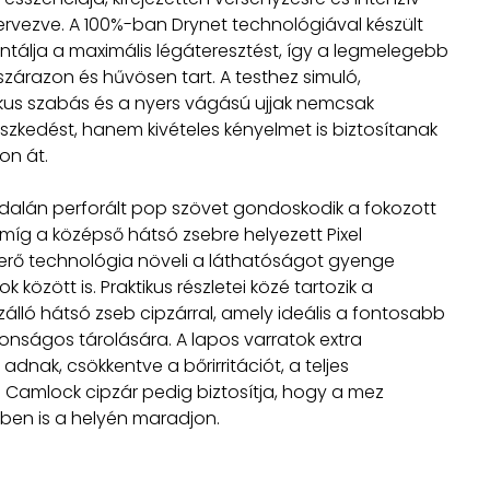
ervezve. A 100%-ban Drynet technológiával készült
tálja a maximális légáteresztést, így a legmelegebb
szárazon és hűvösen tart. A testhez simuló,
us szabás és a nyers vágású ujjak nemcsak
leszkedést, hanem kivételes kényelmet is biztosítanak
on át.
dalán perforált pop szövet gondoskodik a fokozott
, míg a középső hátsó zsebre helyezett Pixel
erő technológia növeli a láthatóságot gyenge
k között is. Praktikus részletei közé tartozik a
zálló hátsó zseb cipzárral, amely ideális a fontosabb
tonságos tárolására. A lapos varratok extra
adnak, csökkentve a bőrirritációt, a teljes
Camlock cipzár pedig biztosítja, hogy a mez
en is a helyén maradjon.