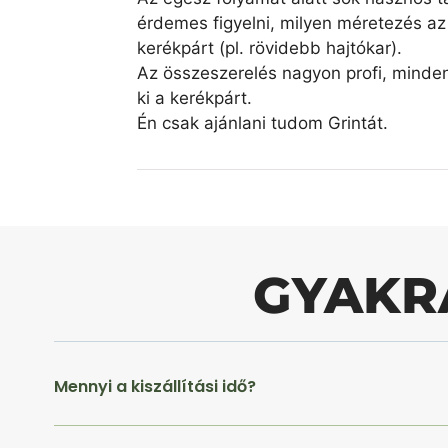
érdemes figyelni, milyen méretezés az 
kerékpárt (pl. rövidebb hajtókar).
Az összeszerelés nagyon profi, minde
ki a kerékpárt.
Én csak ajánlani tudom Grintát.
GYAKR
Mennyi a kiszállítási idő?