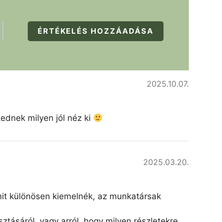
ÉRTÉKELÉS HOZZÁADÁSA
2025.10.07.
kednek milyen jól néz ki
2025.03.20.
amit különösen kiemelnék, az munkatársak
ztásáról, vagy arról, hogy milyen részletekre