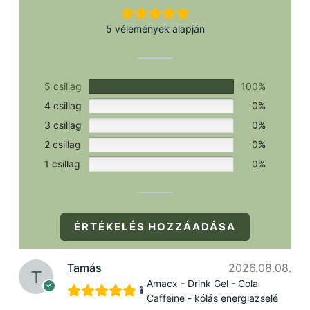
5 vélemények alapján
5 csillag
100%
4 csillag
0%
3 csillag
0%
2 csillag
0%
1 csillag
0%
ÉRTÉKELÉS HOZZÁADÁSA
Tamás
2026.08.08.
Amacx - Drink Gel - Cola
Caffeine - kólás energiazselé