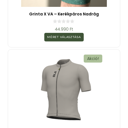
Grinta X VA – Kerékpáros Nadrág
0
44.990
Ft
a
z
MÉRET VÁLASZTÁSA
5
-
b
ő
l
Akció!