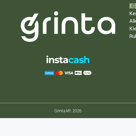
KI
Ke
Al
Ki
Ru
Grinta kft. 2026