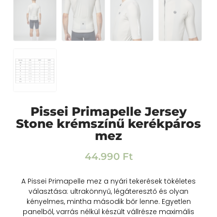
Pissei Primapelle Jersey
Stone krémszínű kerékpáros
mez
44.990
Ft
A Pissei Primapelle mez a nyári tekerések tökéletes
választása: ultrakönnyű, légáteresztő és olyan
kényelmes, mintha második bőr lenne. Egyetlen
panelből, varrás nélkül készült vállrésze maximális