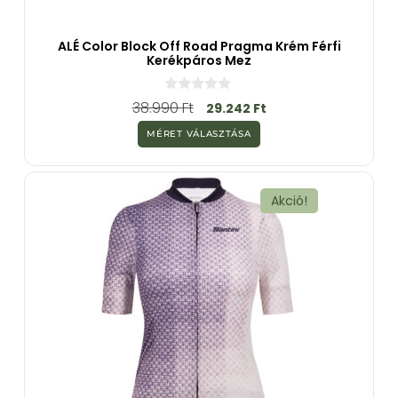
ALÉ Color Block Off Road Pragma Krém Férfi
Kerékpáros Mez
0
38.990
Ft
29.242
Ft
a
z
MÉRET VÁLASZTÁSA
5
-
b
ő
l
Akció!