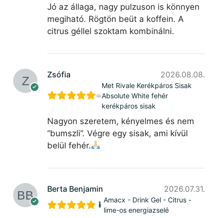
Jó az állaga, nagy pulzuson is könnyen
megiható. Rögtön beüt a koffein. A
citrus géllel szoktam kombinálni.
Zsófia
2026.08.08.
Met Rivale Kerékpáros Sisak
Absolute White fehér
kerékpáros sisak
Nagyon szeretem, kényelmes és nem
“bumszli”. Végre egy sisak, ami kívül
belül fehér.
Berta Benjamin
2026.07.31.
Amacx - Drink Gel - Citrus -
lime-os energiazselé