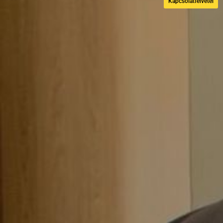
Kapcsolatfelvétel