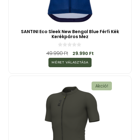
SANTINI Eco Sleek New Bengal Blue Férfi Kék
Kerékpáros Mez
0
49.990
Ft
29.990
Ft
a
z
MÉRET VÁLASZTÁSA
5
-
b
ő
l
Akció!