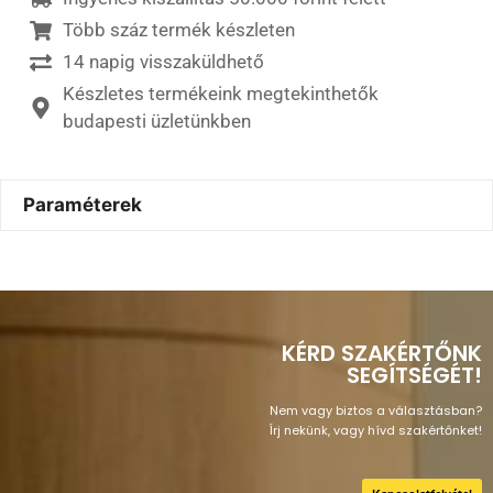
Több száz termék készleten
14 napig visszaküldhető
Készletes termékeink megtekinthetők
budapesti üzletünkben
Paraméterek
KÉRD SZAKÉRTŐNK
SEGÍTSÉGÉT!
Nem vagy biztos a választásban?
Írj nekünk, vagy hívd szakértőnket!