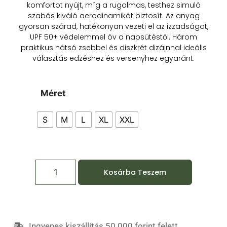
komfortot nyújt, míg a rugalmas, testhez simuló
szabás kiváló aerodinamikát biztosít. Az anyag
gyorsan szárad, hatékonyan vezeti el az izzadságot,
UPF 50+ védelemmel óv a napsütéstől. Három
praktikus hátsó zsebbel és diszkrét dizájnnal ideális
választás edzéshez és versenyhez egyaránt.
Méret
S
M
L
XL
XXL
Kosárba Teszem
Ingyenes kiszállítás 50.000 forint felett