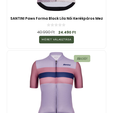
SANTINI Paws Forma Black Lila Női Kerékpáros Mez
0
40.990
Ft
24.490
Ft
a
z
MÉRET VÁLASZTÁSA
5
-
b
ő
l
Akció!