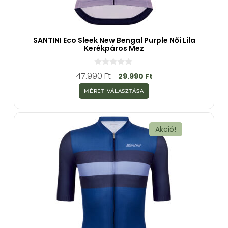
SANTINI Eco Sleek New Bengal Purple Női Lila
Kerékpáros Mez
0
47.990
Ft
29.990
Ft
a
z
MÉRET VÁLASZTÁSA
5
-
b
ő
l
Akció!