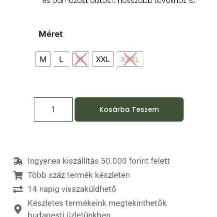
és párnázást biztosít hosszabb távokhoz is.
Méret
M
L
XL
XXL
XXXL
Kosárba Teszem
Ingyenes kiszállítás 50.000 forint felett
Több száz termék készleten
14 napig visszaküldhető
Készletes termékeink megtekinthetők
budapesti üzletünkben