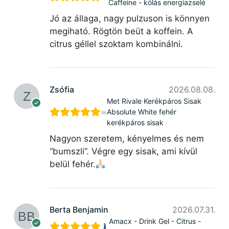
Caffeine - kólás energiazselé
Jó az állaga, nagy pulzuson is könnyen
megiható. Rögtön beüt a koffein. A
citrus géllel szoktam kombinálni.
Zsófia
2026.08.08.
Met Rivale Kerékpáros Sisak
Absolute White fehér
kerékpáros sisak
Nagyon szeretem, kényelmes és nem
“bumszli”. Végre egy sisak, ami kívül
belül fehér.
Berta Benjamin
2026.07.31.
Amacx - Drink Gel - Citrus -