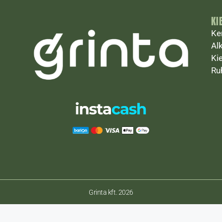
KI
Ke
Al
Ki
Ru
Grinta kft. 2026