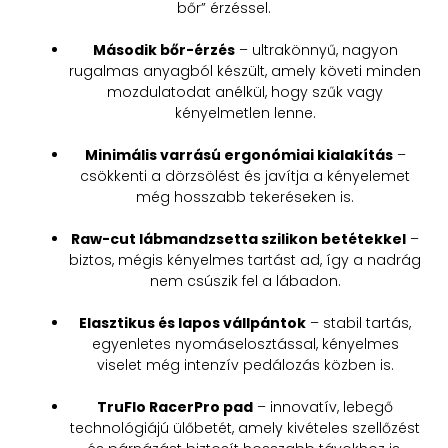
bőr” érzéssel.
Második bőr-érzés
– ultrakönnyű, nagyon
rugalmas anyagból készült, amely követi minden
mozdulatodat anélkül, hogy szűk vagy
kényelmetlen lenne.
Minimális varrású ergonómiai kialakítás
–
csökkenti a dörzsölést és javítja a kényelemet
még hosszabb tekeréseken is.
Raw-cut lábmandzsetta szilikon betétekkel
–
biztos, mégis kényelmes tartást ad, így a nadrág
nem csúszik fel a lábadon.
Elasztikus és lapos vállpántok
– stabil tartás,
egyenletes nyomáselosztással, kényelmes
viselet még intenzív pedálozás közben is.
TruFlo RacerPro pad
– innovatív, lebegő
technológiájú ülőbetét, amely kivételes szellőzést