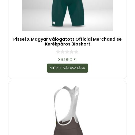
Pissei X Magyar Válogatott Official Merchandise
Kerékpáros Bibshort
0
39.990
Ft
a
z
MÉRET VÁLASZTÁSA
5
-
b
ő
l