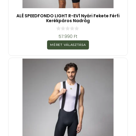
ALÉ SPEEDFONDO LIGHT R-EV1 Nyári Fekete Férfi
Kerékpáros Nadrág
0
57.990
Ft
a
z
MÉRET VÁLASZTÁSA
5
-
b
ő
l