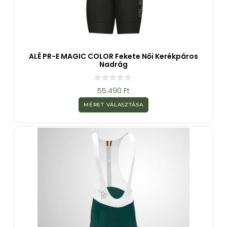
ALÉ PR-E MAGIC COLOR Fekete Női Kerékpáros
Nadrág
0
55.490
Ft
a
z
MÉRET VÁLASZTÁSA
5
-
b
ő
l