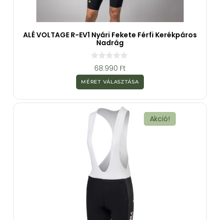
ALÉ VOLTAGE R-EV1 Nyári Fekete Férfi Kerékpáros
Nadrág
0
68.990
Ft
a
z
MÉRET VÁLASZTÁSA
5
-
b
ő
l
Akció!