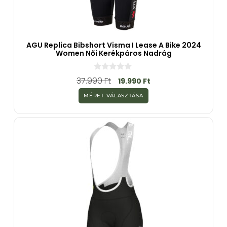
AGU Replica Bibshort Visma I Lease A Bike 2024
Women Női Kerékpáros Nadrág
0
37.990
Ft
19.990
Ft
a
z
MÉRET VÁLASZTÁSA
5
-
b
ő
l