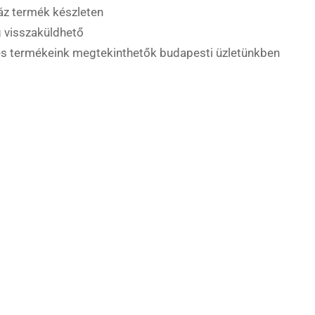
áz termék készleten
 visszaküldhető
es termékeink megtekinthetők budapesti üzletünkben