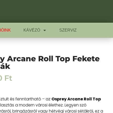
IÓINK
KÁVÉZÓ
SZERVIZ
y Arcane Roll Top Fekete
sák
0
Ft
tisztult és fenntartható – az
Osprey Arcane Roll Top
álasztás a modern városi élethez. Legyen szó
sról, bringázásról vagy hétvégi városi sétákról, ez a