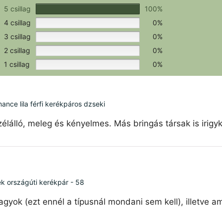
csak a hitelesítéshez szükséges.
Értékeld a terméket!
5 csillag
100%
4 csillag
0%
3 csillag
0%
2 csillag
0%
1 csillag
0%
ce lila férfi kerékpáros dzseki
élálló, meleg és kényelmes. Más bringás társak is irigy
ék országúti kerékpár - 58
agyok (ezt ennél a típusnál mondani sem kell), illetve 