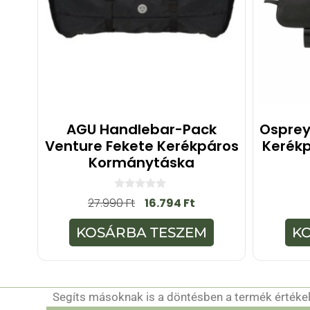
AGU Handlebar-Pack
Osprey
Venture Fekete Kerékpáros
Kerékp
Kormánytáska
0
27.990
Ft
16.794
Ft
a
z
5
KOSÁRBA TESZEM
K
-
b
ő
l
Segíts másoknak is a döntésben a termék értékelé