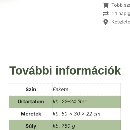
Több sz
14 napig
Készlet
További információk
Szín
Fekete
Űrtartalom
kb. 22–24 liter
Méretek
kb. 50 × 30 × 22 cm
Súly
kb. 780 g