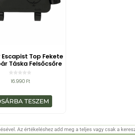
 Escapist Top Fekete
ár Táska Felsőcsőre
0
16.990
Ft
a
z
5
-
OSÁRBA TESZEM
b
ő
l
sével. Az értékeléshez add meg a teljes vagy csak a keres