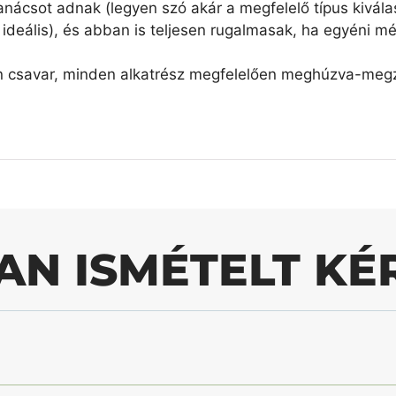
nácsot adnak (legyen szó akár a megfelelő típus kiválas
ideális), és abban is teljesen rugalmasak, ha egyéni mé
n csavar, minden alkatrész megfelelően meghúzva-megzs
AN ISMÉTELT KÉ