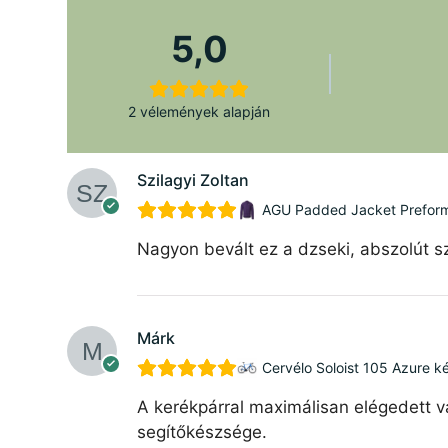
5,0
2 vélemények alapján
Szilagyi Zoltan
AGU Padded Jacket Preforman
Nagyon bevált ez a dzseki, abszolút sz
Márk
Cervélo Soloist 105 Azure k
A kerékpárral maximálisan elégedett v
segítőkészsége.