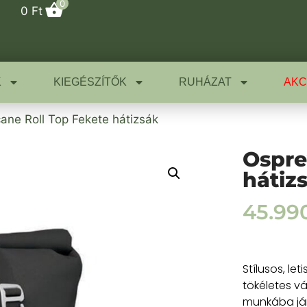
0
0
Ft
K
KIEGÉSZÍTŐK
RUHÁZAT
AKC
ane Roll Top Fekete hátizsák
Ospre
hátiz
45.99
Stílusos, le
tökéletes v
munkába járá