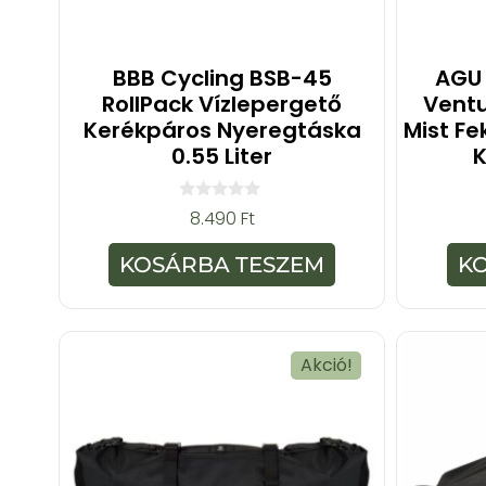
BBB Cycling BSB-45
AGU
RollPack Vízlepergető
Ventu
Kerékpáros Nyeregtáska
Mist Fe
0.55 Liter
K
0
8.490
Ft
a
z
5
KOSÁRBA TESZEM
K
-
b
ő
l
Akció!