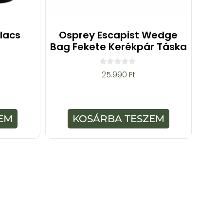
ulacs
Osprey Escapist Wedge
Bag Fekete Kerékpár Táska
0
25.990
Ft
a
z
5
-
b
ő
EM
KOSÁRBA TESZEM
l