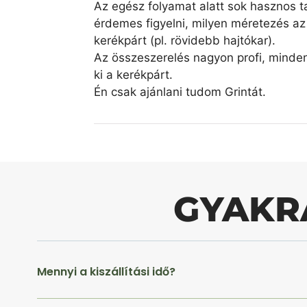
Az egész folyamat alatt sok hasznos ta
érdemes figyelni, milyen méretezés az 
kerékpárt (pl. rövidebb hajtókar).
Az összeszerelés nagyon profi, minde
ki a kerékpárt.
Én csak ajánlani tudom Grintát.
GYAKR
Mennyi a kiszállítási idő?