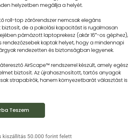
nden helyzetben megállja a helyét.
ető roll-top zárórendszer nemcsak elegáns
 biztosít, de a pakolási kapacitást is rugalmasan
lsejében párnázott laptoprekesz (akár 16″-os géphez),
és rendezőzsebek kaptak helyet, hogy a mindennapi
tárgyak rendezetten és biztonságban legyenek.
gáteresztő AirScape™ rendszerrel készült, amely egész
lmet biztosít. Az újrahasznosított, tartós anyagok
ak strapabírók, hanem környezetbarát választást is
rba Teszem
 kiszállítás 50.000 forint felett