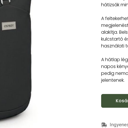
hátizsák mi
A feltekerh
megjelenést
alakítja. Be
kulcstartó 
használati 
A hátlap lé
napos kénye
pedig nemcs
jelentenek.
Kosá
Ingyenes