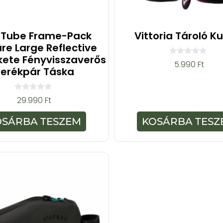
 Tube Frame-Pack
Vittoria Tároló K
re Large Reflective
kete Fényvisszaverős
0
5.990
Ft
a
erékpár Táska
z
5
-
b
0
29.990
Ft
ő
a
l
z
5
OSÁRBA TESZEM
KOSÁRBA TESZ
-
b
ő
l