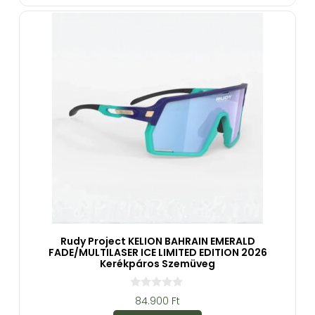
b
ő
l
Rudy Project KELION BAHRAIN EMERALD
FADE/MULTILASER ICE LIMITED EDITION 2026
Kerékpáros Szemüveg
0
84.900
Ft
a