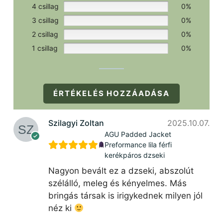
4 csillag
0%
3 csillag
0%
2 csillag
0%
1 csillag
0%
ÉRTÉKELÉS HOZZÁADÁSA
Szilagyi Zoltan
2025.10.07.
AGU Padded Jacket
Preformance lila férfi
kerékpáros dzseki
Nagyon bevált ez a dzseki, abszolút
szélálló, meleg és kényelmes. Más
bringás társak is irigykednek milyen jól
néz ki