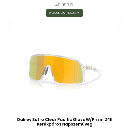
0
49.990
Ft
a
z
KOSÁRBA TESZEM
5
-
b
ő
l
Oakley Sutro Clear Pacific Glass W/Prizm 24K
Kerékpáros Napszemüveg