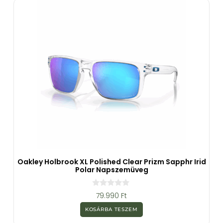
Oakley Holbrook XL Polished Clear Prizm Sapphr Irid
Polar Napszemüveg
0
79.990
Ft
a
z
KOSÁRBA TESZEM
5
-