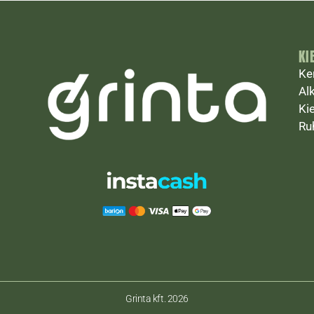
KI
Ke
Al
Ki
Ru
Grinta kft. 2026