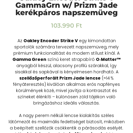
GammaGrn w/ Prizm Jade
kerékpáros napszemüveg
103.990
Ft
Az
Oakley Encoder Strike V
egy kimondottan
sportolók számára tervezett napszemüveg, mely
prémium funkcionalitást és modern stílust kínál. A
Gamma Green
színű keret strapabíró
O‑Matter™
anyagból készül, alacsony profilú szárakkal, így
sisakkal és sapkával is kényelmesen hordható. A
szellőzőperforált Prizm Jade lencse
(≈14 %
fényáteresztés) kiválóan alkalmas erős napfényes
körülmények közé, mivel javítja a kontrasztot és
színeket élénkíti – különösen zöld tájékon való
bringázáshoz ideális választás.
A nagy perem nélküli lencse kialakítás széles
látómezőt és maximális fedettséget biztosít, miközben
a beépített szellőzők csökkentik a párásodás esélyét.