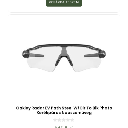
z
KOSÁRBA TESZEM
5
-
b
ő
l
Oakley Radar EV Path Steel W/clr To Blk Photo
Kerékpáros Napszemüveg
0
99.000
Ft