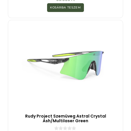
a
z
KOSÁRBA TESZEM
5
-
b
ő
l
Rudy Project Szemüveg Astral Crystal
Ash/Multilaser Green