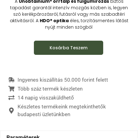
A
Unobtainium® orrtalp és fülgumírozás
biztos
tapadást garantál intenzív mozgás közben is, legyen
szó kerékpározásról, futásról vagy más szabadtéri
aktivitásról. A
HDO® optika
éles, torzításmentes látást
nyújt minden szögből
Kosárba Teszem
Ingyenes kiszállítás 50.000 forint felett
Több száz termék készleten
14 napig visszaküldhető
Készletes termékeink megtekinthetők
budapesti üzletünkben
Paraméterek