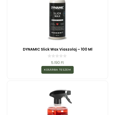
DYNAMIC Slick Wax Viaszolaj – 100 Ml
0
5.190
Ft
a
z
KOSÁRBA TESZEM
5
-
b
ő
l