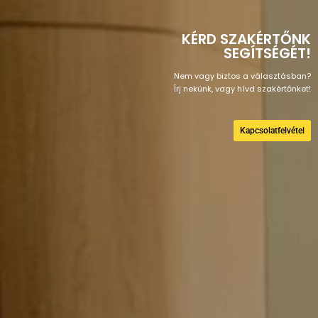
KÉRD SZAKÉRTŐNK
SEGÍTSÉGÉT!
Nem vagy biztos a választásban?
Írj nekünk, vagy hívd szakértőnket!
Kapcsolatfelvétel