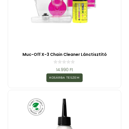
Muc-Off X-3 Chain Cleaner Lánctisztító
0
14.990
Ft
a
z
KOSÁRBA TESZEM
5
-
b
ő
l