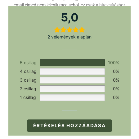
email címed nem jelenik meg sehol, ez csak a hitelesítéshez
szükséges.
5,0
2 vélemények alapján
5 csillag
100%
4 csillag
0%
3 csillag
0%
2 csillag
0%
1 csillag
0%
ÉRTÉKELÉS HOZZÁADÁSA