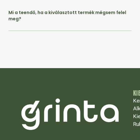
Mi a teendő, ha a kiválasztott termék mégsem felel
meg?
KI
Ke
Al
Ki
Ru