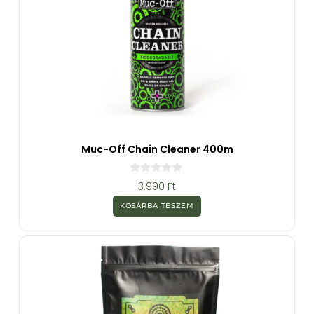
Muc-Off Chain Cleaner 400m
0
3.990
Ft
a
z
KOSÁRBA TESZEM
5
-
b
ő
l