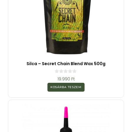
Silca – Secret Chain Blend Wax 500g
0
19.990
Ft
a
z
KOSÁRBA TESZEM
5
-
b
ő
l