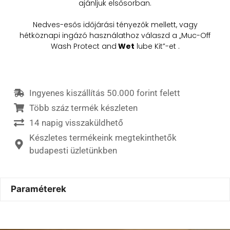
ajánljuk elsősorban.
Nedves-esős időjárási tényezők mellett, vagy
hétköznapi ingázó használathoz válaszd a „Muc-Off
Wash Protect and
Wet
lube Kit”-et .
Ingyenes kiszállítás 50.000 forint felett
Több száz termék készleten
14 napig visszaküldhető
Készletes termékeink megtekinthetők
budapesti üzletünkben
Paraméterek