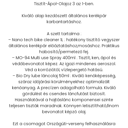
Tisztít-Ápol-Olajoz 3 az 1-ben.
Kiváló alap kezdőszett általános kerékpár
karbantartáshoz.
A szett tartalma :
– Nano tech bike cleaner 1L : hatékony tisztító vegyszer
általános kerékpár előáztatáshoz,mosáshoz. Praktikus
habosító/permetező fej.
– MO-94 Multi use Spray 400ml : Tisztít, ken, ápol és
védőbevonatot képez. Az igazi mindenes aeroszol.
Véd a korróziótól, vízlepergető hatású.
– Bio Dry lube láncolaj 50ml : Kiváló kenőképesség,
száraz időjárási körülményekhez optimalizált
kenőanyag. A precízen adagolható formula. Kiváló
gördülést és csendes láncfutást biztosít.
Használatával a hajtáslánc komponensei szinte
teljesen tiszták maradnak. Könnyen letisztítható,finom
bevonatot képző olaj.
Ezt a csomagot Országúti-verseny felhasználásra