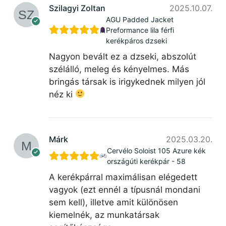
Szilagyi Zoltan
2025.10.07.
AGU Padded Jacket
Preformance lila férfi
kerékpáros dzseki
Nagyon bevált ez a dzseki, abszolút
szélálló, meleg és kényelmes. Más
bringás társak is irigykednek milyen jól
néz ki
Márk
2025.03.20.
Cervélo Soloist 105 Azure kék
országúti kerékpár - 58
A kerékpárral maximálisan elégedett
vagyok (ezt ennél a típusnál mondani
sem kell), illetve amit különösen
kiemelnék, az munkatársak