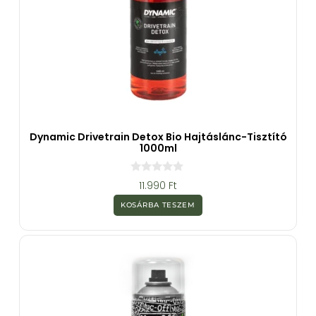
Dynamic Drivetrain Detox Bio Hajtáslánc-Tisztító
1000ml
0
11.990
Ft
a
z
KOSÁRBA TESZEM
5
-
b
ő
l