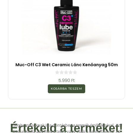
Muc-Off C3 Wet Ceramic Lánc Kenőanyag 50m
0
5.990
Ft
a
z
KOSÁRBA TESZEM
5
-
b
ő
l
Értékeld a terméket!
Segíts másoknak is a döntésben a termék értékelésével. Az
értékeléshez add meg a teljes vagy csak a keresztneved. Az