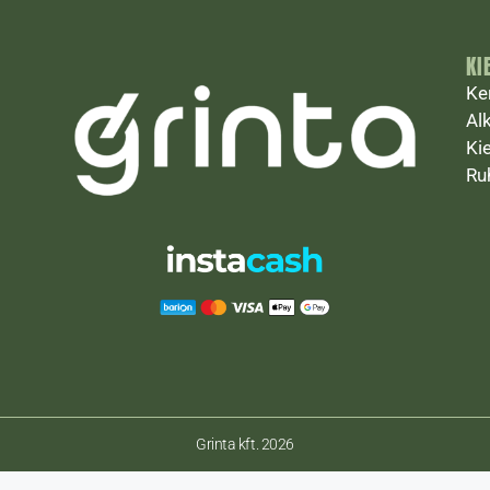
KI
Ke
Al
Ki
Ru
Grinta kft. 2026