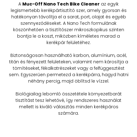
A
Muc-Off Nano Tech Bike Cleaner
az egyik
legismertebb kerékpártisztító szer, amely gyorsan és
hatékonyan távolítja el a sarat, port, olajat és egyéb
szennyeződéseket. A Nano Tech formulának
köszönhetően a tisztítószer mikroszkopikus szinten
bontja le a koszt, miközben kíméletes marad a
kerékpár felületéhez.
Biztonságosan használható karbon, alumínium, acél,
titán és fényezett felületeken, valamint nem károsítja a
tömítéseket, fékalkatrészeket vagy a felfüggesztést
sem. Egyszerűen permetezd a kerékpárra, hagyd hatni
néhány percig, majd öblítsd le vízzel.
Biológiailag lebomló összetétele környezetbarát
tisztítást tesz lehetővé, így rendszeres használat
mellett is kiváló választás minden kerékpáros
számára.