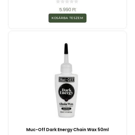
0
5.990
Ft
a
z
KOSÁRBA TESZEM
5
-
b
ő
l
Muc-Off Dark Energy Chain Wax 50ml