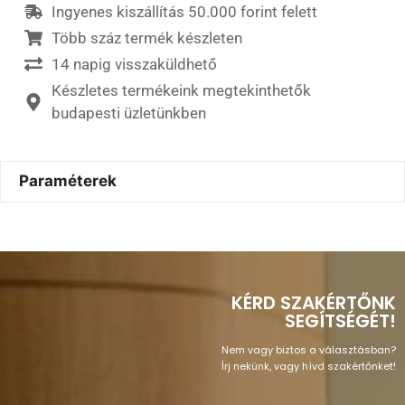
Ingyenes kiszállítás 50.000 forint felett
Több száz termék készleten
14 napig visszaküldhető
Készletes termékeink megtekinthetők
budapesti üzletünkben
Paraméterek
KÉRD SZAKÉRTŐNK
SEGÍTSÉGÉT!
Nem vagy biztos a választásban?
Írj nekünk, vagy hívd szakértőnket!