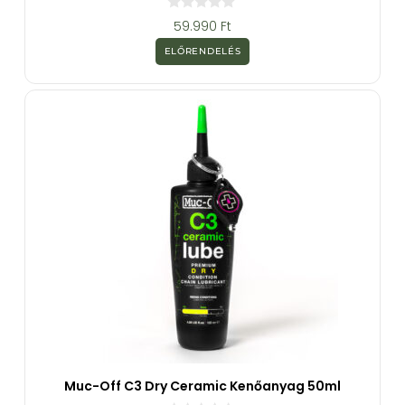
0
59.990
Ft
a
z
ELŐRENDELÉS
5
-
b
ő
l
Muc-Off C3 Dry Ceramic Kenőanyag 50ml