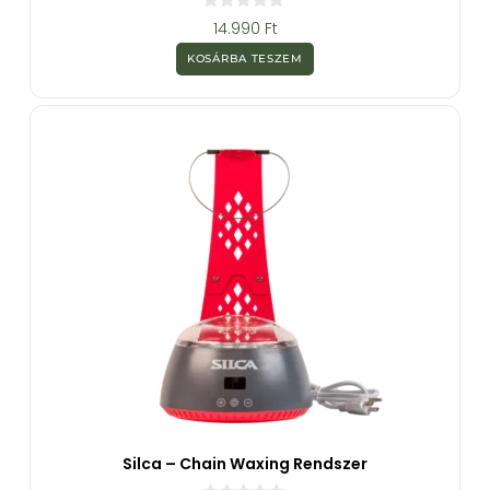
0
14.990
Ft
a
z
KOSÁRBA TESZEM
5
-
b
ő
l
Silca – Chain Waxing Rendszer