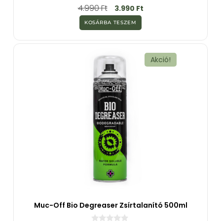
0
4.990
Ft
3.990
Ft
a
z
KOSÁRBA TESZEM
5
-
b
ő
l
Akció!
Muc-Off Bio Degreaser Zsírtalanító 500ml