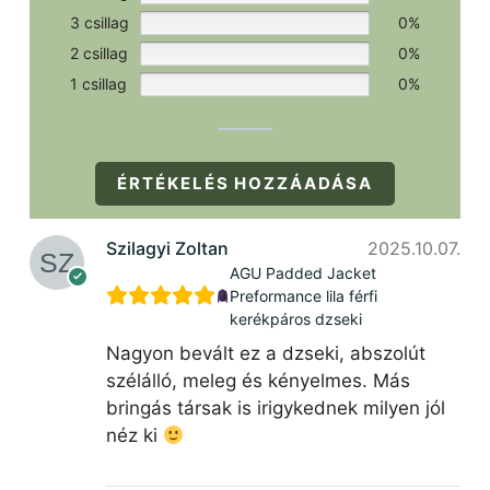
3 csillag
0%
2 csillag
0%
1 csillag
0%
ÉRTÉKELÉS HOZZÁADÁSA
Szilagyi Zoltan
2025.10.07.
AGU Padded Jacket
Preformance lila férfi
kerékpáros dzseki
Nagyon bevált ez a dzseki, abszolút
szélálló, meleg és kényelmes. Más
bringás társak is irigykednek milyen jól
néz ki