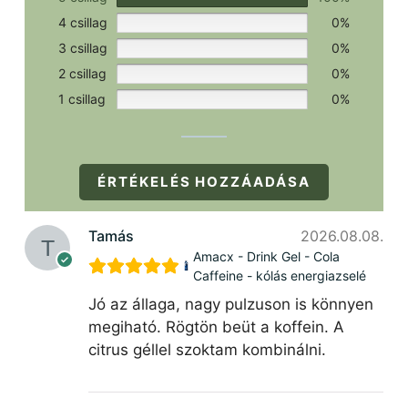
4 csillag
0%
3 csillag
0%
2 csillag
0%
1 csillag
0%
ÉRTÉKELÉS HOZZÁADÁSA
Tamás
2026.08.08.
Amacx - Drink Gel - Cola
Caffeine - kólás energiazselé
Jó az állaga, nagy pulzuson is könnyen
megiható. Rögtön beüt a koffein. A
citrus géllel szoktam kombinálni.