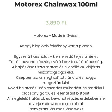
Motorex Chainwax 100ml
3.890
Ft
Motorex – Made in Swiss .
Az egyik legjobb folyékony wax a piacon.
Egyszerű használat – kiemelkedő teljesítmény .
Tartós bevonatképzés, kiváló kosz taszító képesség.
A hajtáslánc tiszta marad és ellenálló az időjárás
viszontagságai elől.
Cseppentsd a megtisztított láncra és hagyd
megszilárdulni.
Rövid bejáratás után csendes működést és rendkívül
alacsony gördülési ellenállást biztosít.
A megfelelő hatásfok és bevonatképzés érdekében ne
keverje már waxokkal,olajokkal.
Nem granulátumos lánc wax !