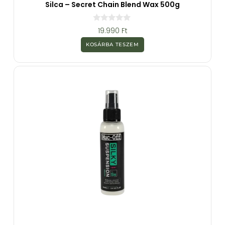
Silca – Secret Chain Blend Wax 500g
0
19.990
Ft
a
z
KOSÁRBA TESZEM
5
-
b
ő
l