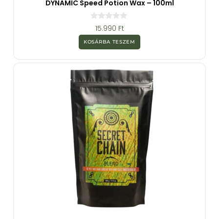
DYNAMIC Speed Potion Wax – 100ml
0
15.990
Ft
a
z
KOSÁRBA TESZEM
5
-
b
ő
l