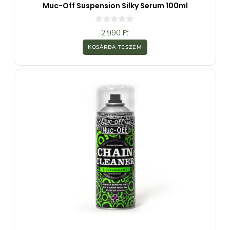
Muc-Off Suspension Silky Serum 100ml
0
2.990
Ft
a
z
KOSÁRBA TESZEM
5
-
b
ő
l