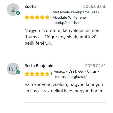
Zsófia
2026.08.08.
Met Rivale Kerékpáros Sisak
Absolute White fehér
kerékpáros sisak
Nagyon szeretem, kényelmes és nem
“bumszli”. Végre egy sisak, ami kívül
belül fehér.
Berta Benjamin
2026.07.31.
Amacx - Drink Gel - Citrus -
lime-os energiazselé
Ez a kedvenc zselém, nagyon könnyen
lecsúszik víz nélkül is és nagyon finom