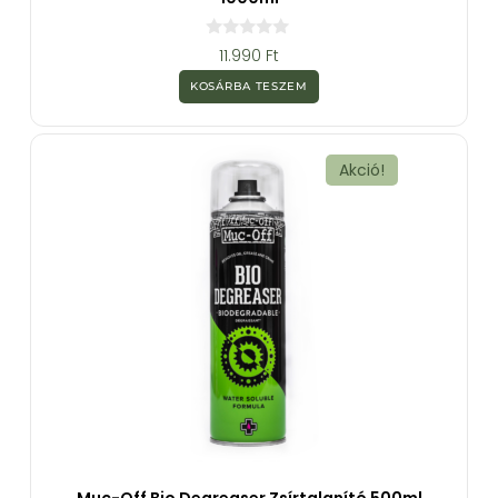
0
11.990
Ft
a
z
KOSÁRBA TESZEM
5
-
b
ő
l
Akció!