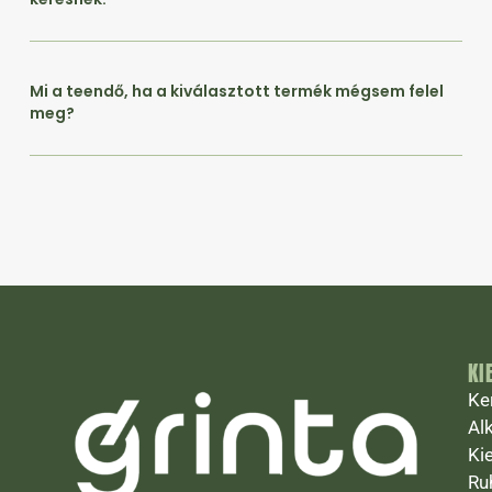
Mi a teendő, ha a kiválasztott termék mégsem felel
meg?
KI
Ke
Al
Ki
Ru