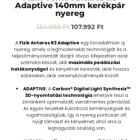
Adaptive 140mm kerékpár
nyereg
134.990
Ft
107.992
Ft
A
Fizik Antares R3 Adaptive
egy forradalmian új
nyereg, amely a legmodernebb technológiát és a
teljesítményorientált dizájnt ötvözi. Kifejezetten azok
számára készült, akik
maximális pedálozási
hatékonyságot
és kényelmet keresnek, akár hosszú
edzéseken, akár versenykörülmények között.
ADAPTIVE:
A
Carbon® Digital Light Synthesis™
3D-nyomtatási technológia
lehetővé teszi a
zónánként optimalizált, varratmentes párnázást.
Az egyes területek különböző keménységűek és
rugalmasságúak, így a nyereg pontosan ott
nyújt támaszt és kényelmet, ahol arra a
legnagyobb szükség van.