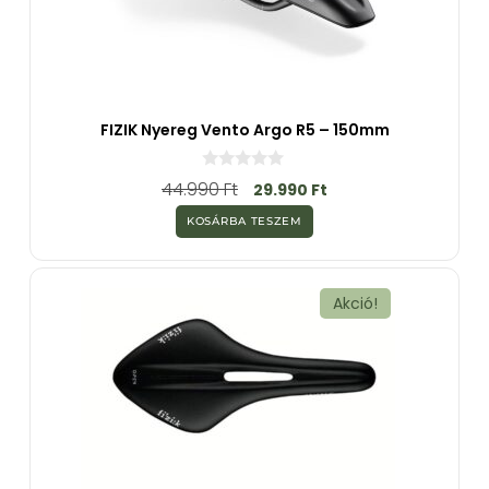
FIZIK Nyereg Vento Argo R5 – 150mm
0
44.990
Ft
29.990
Ft
a
z
KOSÁRBA TESZEM
5
-
b
ő
l
Akció!