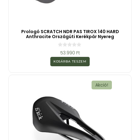
Prologó SCRATCH NDR PAS TIROX 140 HARD
Anthracite Országúti Kerékpár Nyereg
0
53.990
Ft
a
z
KOSÁRBA TESZEM
5
-
b
ő
l
Akció!