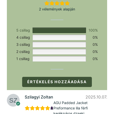
2 vélemények alapján
5 csillag
100%
4 csillag
0%
3 csillag
0%
2 csillag
0%
1 csillag
0%
ÉRTÉKELÉS HOZZÁADÁSA
Szilagyi Zoltan
2025.10.07.
AGU Padded Jacket
Preformance lila férfi
kerékpáros dzseki