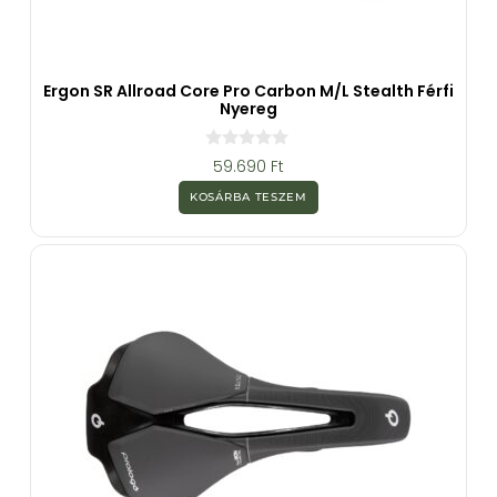
Ergon SR Allroad Core Pro Carbon M/L Stealth Férfi
Nyereg
0
59.690
Ft
a
z
KOSÁRBA TESZEM
5
-
b
ő
l