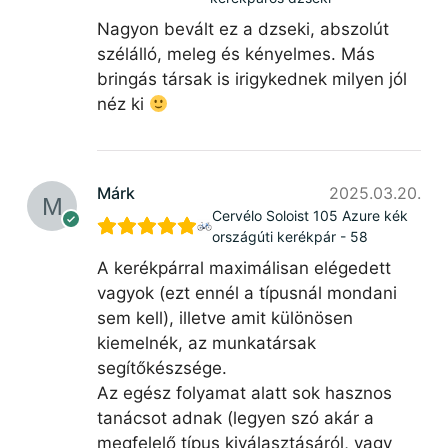
Nagyon bevált ez a dzseki, abszolút
szélálló, meleg és kényelmes. Más
bringás társak is irigykednek milyen jól
néz ki
Márk
2025.03.20.
Cervélo Soloist 105 Azure kék
országúti kerékpár - 58
A kerékpárral maximálisan elégedett
vagyok (ezt ennél a típusnál mondani
sem kell), illetve amit különösen
kiemelnék, az munkatársak
segítőkészsége.
Az egész folyamat alatt sok hasznos
tanácsot adnak (legyen szó akár a
megfelelő típus kiválasztásáról, vagy