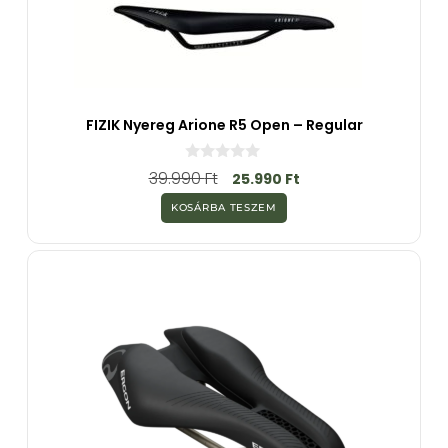
FIZIK Nyereg Arione R5 Open – Regular
0
39.990
Ft
25.990
Ft
a
z
KOSÁRBA TESZEM
5
-
b
ő
l