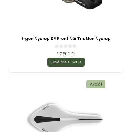
Ergon Nyereg SR Front Női Triatlon Nyereg
0
97.500
Ft
a
z
KOSÁRBA TESZEM
5
-
b
ő
l
Akció!