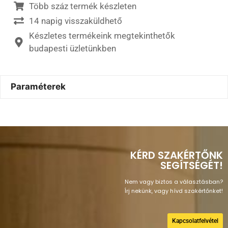
Több száz termék készleten
14 napig visszaküldhető
Készletes termékeink megtekinthetők
budapesti üzletünkben
Paraméterek
KÉRD SZAKÉRTŐNK
SEGÍTSÉGÉT!
Nem vagy biztos a választásban?
Írj nekünk, vagy hívd szakértőnket!
Kapcsolatfelvétel