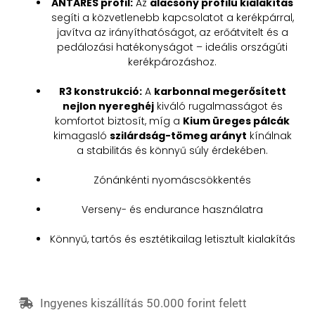
ANTARES profil:
Az
alacsony profilú kialakítás
segíti a közvetlenebb kapcsolatot a kerékpárral,
javítva az irányíthatóságot, az erőátvitelt és a
pedálozási hatékonyságot – ideális országúti
kerékpározáshoz.
R3 konstrukció:
A
karbonnal megerősített
nejlon nyereghéj
kiváló rugalmasságot és
komfortot biztosít, míg a
Kium üreges pálcák
kimagasló
szilárdság-tömeg arányt
kínálnak
a stabilitás és könnyű súly érdekében.
Zónánkénti nyomáscsökkentés
Verseny- és endurance használatra
Könnyű, tartós és esztétikailag letisztult kialakítás
Ingyenes kiszállítás 50.000 forint felett