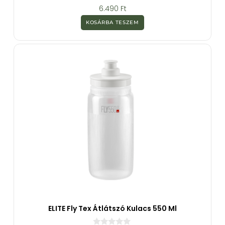
0
6.490
Ft
a
z
KOSÁRBA TESZEM
5
-
b
ő
l
ELITE Fly Tex Átlátszó Kulacs 550 Ml