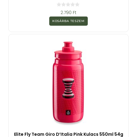
0
2.790
Ft
a
z
KOSÁRBA TESZEM
5
-
b
ő
l
Elite Fly Team Giro D’Italia Pink Kulacs 550ml 54g