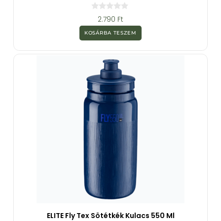
0
2.790
Ft
a
z
KOSÁRBA TESZEM
5
-
b
ő
l
ELITE Fly Tex Sötétkék Kulacs 550 Ml