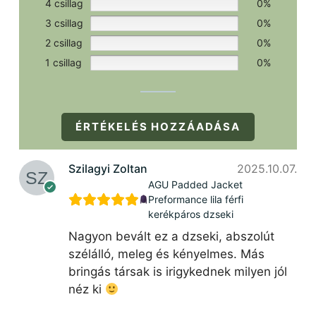
4 csillag
0%
3 csillag
0%
2 csillag
0%
1 csillag
0%
ÉRTÉKELÉS HOZZÁADÁSA
Szilagyi Zoltan
2025.10.07.
AGU Padded Jacket
Preformance lila férfi
kerékpáros dzseki
Nagyon bevált ez a dzseki, abszolút
szélálló, meleg és kényelmes. Más
bringás társak is irigykednek milyen jól
néz ki