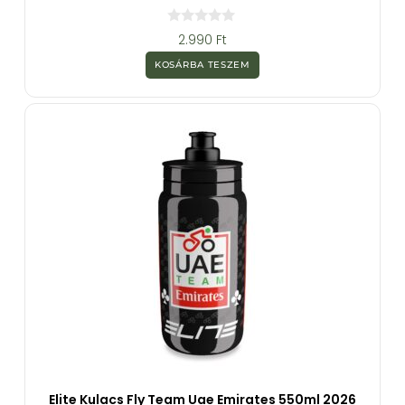
0
2.990
Ft
a
z
KOSÁRBA TESZEM
5
-
b
ő
l
Elite Kulacs Fly Team Uae Emirates 550ml 2026