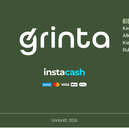
KI
Ke
Al
Ki
Ru
Grinta kft. 2026