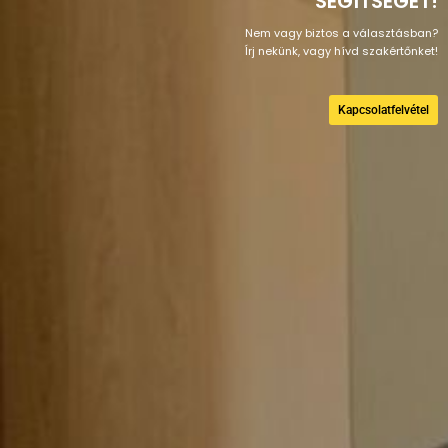
SEGÍTSÉGÉT!
Nem vagy biztos a választásban?
Írj nekünk, vagy hívd szakértőnket!
Kapcsolatfelvétel