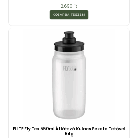
0
2.690
Ft
a
z
KOSÁRBA TESZEM
5
-
b
ő
l
ELITE Fly Tex 550ml Átlátszó Kulacs Fekete Tetővel
54g