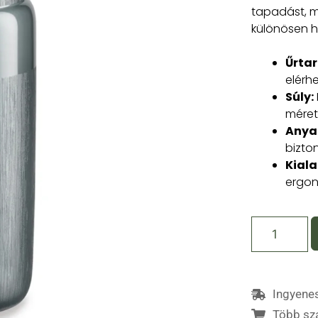
tapadást, m
különösen h
Űrta
elérhe
Súly:
méret
Anya
bizto
Kiala
ergon
Ingyenes
Több sz