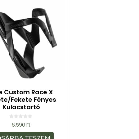
te Custom Race X
ete/Fekete Fényes
Kulacstartó
0
6.590
Ft
a
z
5
OSÁRBA TESZEM