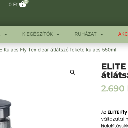
0
0
Ft
K
KIEGÉSZÍTŐK
RUHÁZAT
AKC
E Kulacs Fly Tex clear átlátszó fekete kulacs 550ml
ELITE
átlát
2.690
Az
ELITE Fly
változatai,
kialakításukk