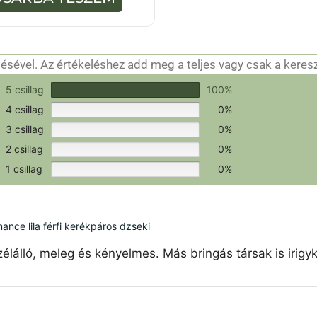
-
b
ő
l
sével. Az értékeléshez add meg a teljes vagy csak a keres
csak a hitelesítéshez szükséges.
Értékeld a terméket!
5 csillag
100%
4 csillag
0%
3 csillag
0%
2 csillag
0%
1 csillag
0%
ce lila férfi kerékpáros dzseki
élálló, meleg és kényelmes. Más bringás társak is irigy