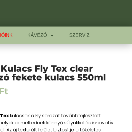
IÓINK
KÁVÉZÓ
SZERVIZ
 Kulacs Fly Tex clear
szó fekete kulacs 550ml
Ft
 Tex
kulacsok a Fly sorozat továbbfejlesztett
 melyek kiemelkednek könnyű súlyukkal és innovatív
al. Az új texturált felület biztosítja a tökéletes