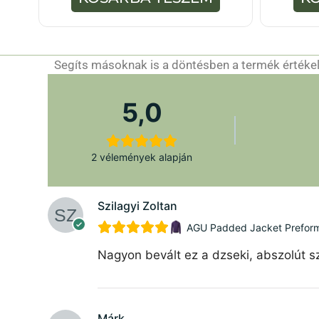
ő
l
Segíts másoknak is a döntésben a termék értékelé
5,0
2 vélemények alapján
Szilagyi Zoltan
AGU Padded Jacket Preforman
Nagyon bevált ez a dzseki, abszolút sz
Márk