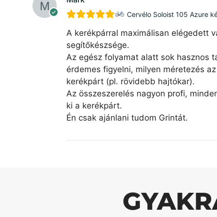
Cervélo Soloist 105 Azure k
A kerékpárral maximálisan elégedett v
segítőkészsége.
Az egész folyamat alatt sok hasznos ta
érdemes figyelni, milyen méretezés az 
kerékpárt (pl. rövidebb hajtókar).
Az összeszerelés nagyon profi, minde
ki a kerékpárt.
Én csak ajánlani tudom Grintát.
GYAKR