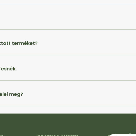
ztott terméket?
resnék.
elel meg?