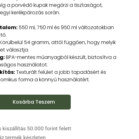
íg a porvédő kupak megőrzi a tisztaságot,
egyi kerékpározás során.
rtalom:
550 ml, 750 ml és 950 ml változatokban
tő.
Körülbelül 54 gramm, attól függően, hogy melyik
et választja.
g:
BPA-mentes műanyagból készült, biztosítva a
nságos használatot.
kítás:
Texturált felület a jobb tapadásért és
omikus forma a könnyű használatért.
Kosárba Teszem
 kiszállítás 50.000 forint felett
áz termék készleten