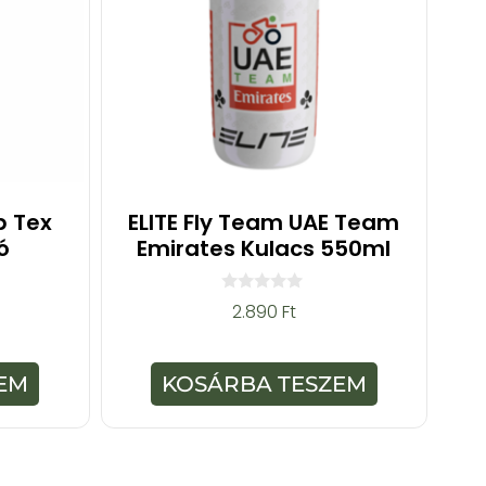
b Tex
ELITE Fly Team UAE Team
ó
Emirates Kulacs 550ml
0
2.890
Ft
a
z
5
-
EM
KOSÁRBA TESZEM
b
ő
l