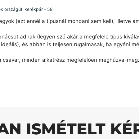
ék országúti kerékpár - 58
agyok (ezt ennél a típusnál mondani sem kell), illetve 
nácsot adnak (legyen szó akár a megfelelő típus kiválas
ideális), és abban is teljesen rugalmasak, ha egyéni mé
n csavar, minden alkatrész megfelelően meghúzva-megzs
AN ISMÉTELT KÉ