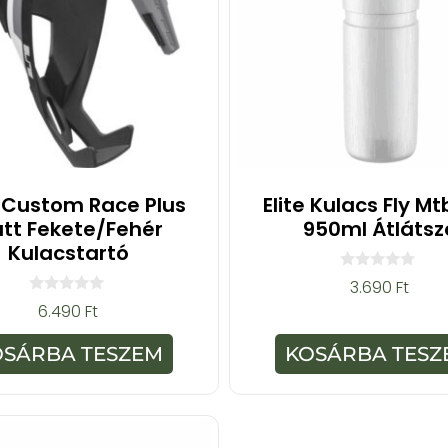
E Custom Race Plus
Elite Kulacs Fly Mt
tt Fekete/Fehér
950ml Átlátsz
Kulacstartó
0
3.690
Ft
a
0
6.490
Ft
z
a
5
z
-
5
OSÁRBA TESZEM
KOSÁRBA TESZ
b
-
ő
b
l
ő
l