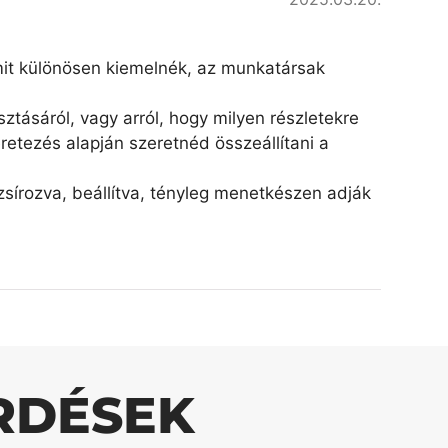
amit különösen kiemelnék, az munkatársak
ztásáról, vagy arról, hogy milyen részletekre
retezés alapján szeretnéd összeállítani a
írozva, beállítva, tényleg menetkészen adják
RDÉSEK