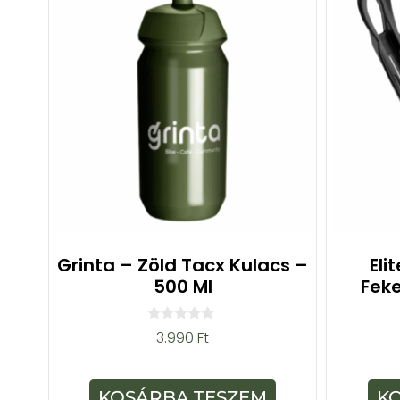
Grinta – Zöld Tacx Kulacs –
Eli
500 Ml
Fek
0
3.990
Ft
a
z
5
-
KOSÁRBA TESZEM
K
b