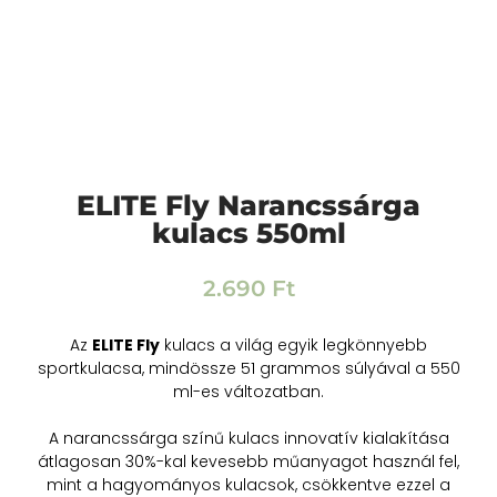
ELITE Fly Narancssárga
kulacs 550ml
2.690
Ft
Az
ELITE Fly
kulacs a világ egyik legkönnyebb
sportkulacsa, mindössze 51 grammos súlyával a 550
ml-es változatban.
A narancssárga színű kulacs innovatív kialakítása
átlagosan 30%-kal kevesebb műanyagot használ fel,
mint a hagyományos kulacsok, csökkentve ezzel a