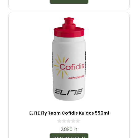
5
-
b
ő
l
ELITE Fly Team Cofidis Kulacs 550ml
0
2.890
Ft
a
z
KOSÁRBA TESZEM