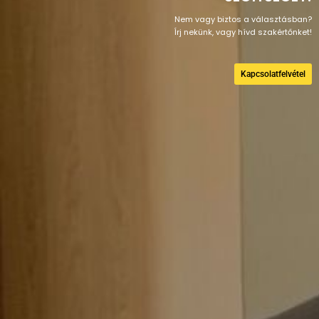
Nem vagy biztos a választásban?
Írj nekünk, vagy hívd szakértőnket!
Kapcsolatfelvétel