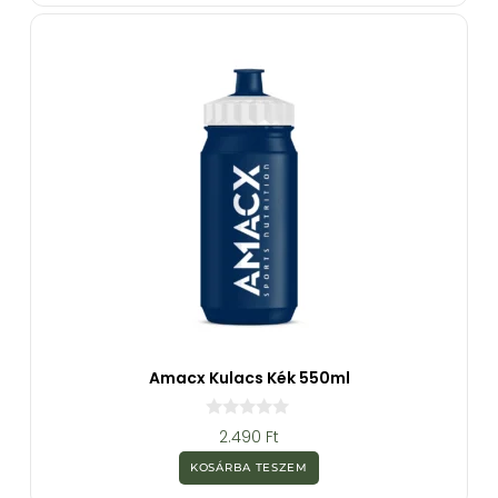
b
ő
l
Amacx Kulacs Kék 550ml
0
2.490
Ft
a
z
KOSÁRBA TESZEM
5
-