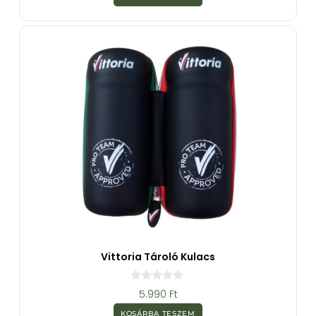
5
-
b
ő
l
Vittoria Tároló Kulacs
0
5.990
Ft
a
z
KOSÁRBA TESZEM