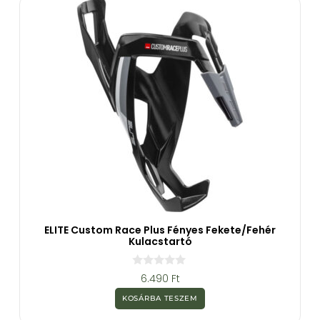
ELITE Custom Race Plus Fényes Fekete/Fehér
Kulacstartó
0
6.490
Ft
a
z
KOSÁRBA TESZEM
5
-