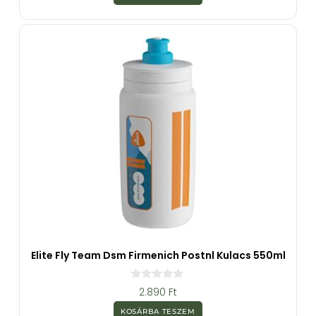
-
b
ő
l
Elite Fly Team Dsm Firmenich Postnl Kulacs 550ml
0
2.890
Ft
a
z
KOSÁRBA TESZEM