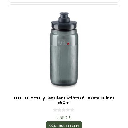
b
ő
l
ELITE Kulacs Fly Tex Clear Átlátszó Fekete Kulacs
550ml
0
2.690
Ft
a
z
KOSÁRBA TESZEM
5