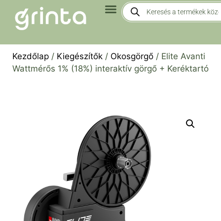
Kezdőlap
/
Kiegészítők
/
Okosgörgő
/ Elite Avanti
Wattmérős 1% (18%) interaktív görgő + Keréktartó