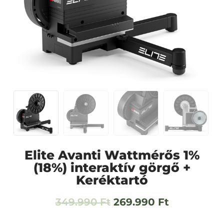
Elite Avanti Wattmérős 1%
(18%) interaktív görgő +
Keréktartó
349.990
Ft
269.990
Ft