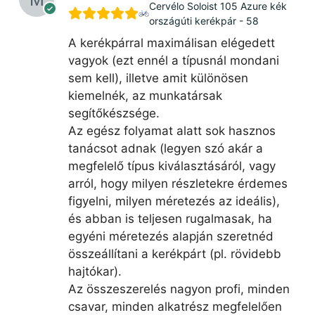
Cervélo Soloist 105 Azure kék
országúti kerékpár - 58
A kerékpárral maximálisan elégedett
vagyok (ezt ennél a típusnál mondani
sem kell), illetve amit különösen
kiemelnék, az munkatársak
segítőkészsége.
Az egész folyamat alatt sok hasznos
tanácsot adnak (legyen szó akár a
megfelelő típus kiválasztásáról, vagy
arról, hogy milyen részletekre érdemes
figyelni, milyen méretezés az ideális),
és abban is teljesen rugalmasak, ha
egyéni méretezés alapján szeretnéd
összeállítani a kerékpárt (pl. rövidebb
hajtókar).
Az összeszerelés nagyon profi, minden
csavar, minden alkatrész megfelelően