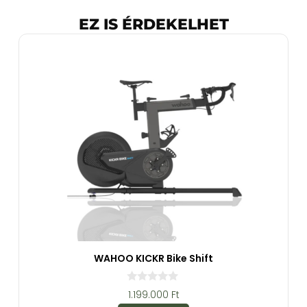
EZ IS ÉRDEKELHET
WAHOO KICKR Bike Shift
0
1.199.000
Ft
a