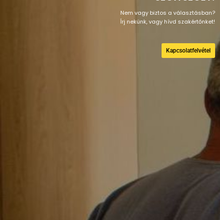
Nem vagy biztos a választásban?
Írj nekünk, vagy hívd szakértőnket!
Kapcsolatfelvétel