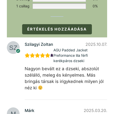
1 csillag
0%
ÉRTÉKELÉS HOZZÁADÁSA
Szilagyi Zoltan
2025.10.07.
AGU Padded Jacket
Preformance lila férfi
kerékpáros dzseki
Nagyon bevált ez a dzseki, abszolút
szélálló, meleg és kényelmes. Más
bringás társak is irigykednek milyen jól
néz ki
Márk
2025.03.20.