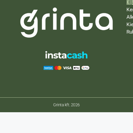
KI
Ke
Al
Ki
Ru
Grinta kft. 2026