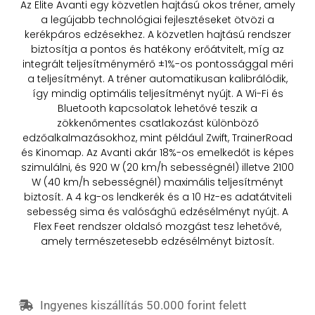
Az Elite Avanti egy közvetlen hajtású okos tréner, amely
a legújabb technológiai fejlesztéseket ötvözi a
kerékpáros edzésekhez. A közvetlen hajtású rendszer
biztosítja a pontos és hatékony erőátvitelt, míg az
integrált teljesítménymérő ±1%-os pontossággal méri
a teljesítményt. A tréner automatikusan kalibrálódik,
így mindig optimális teljesítményt nyújt. A Wi-Fi és
Bluetooth kapcsolatok lehetővé teszik a
zökkenőmentes csatlakozást különböző
edzőalkalmazásokhoz, mint például Zwift, TrainerRoad
és Kinomap. Az Avanti akár 18%-os emelkedőt is képes
szimulálni, és 920 W (20 km/h sebességnél) illetve 2100
W (40 km/h sebességnél) maximális teljesítményt
biztosít. A 4 kg-os lendkerék és a 10 Hz-es adatátviteli
sebesség sima és valósághű edzésélményt nyújt. A
Flex Feet rendszer oldalsó mozgást tesz lehetővé,
amely természetesebb edzésélményt biztosít.
Ingyenes kiszállítás 50.000 forint felett