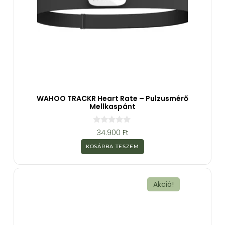
WAHOO TRACKR Heart Rate – Pulzusmérő
Mellkaspánt
0
34.900
Ft
a
z
KOSÁRBA TESZEM
5
-
b
ő
l
Akció!