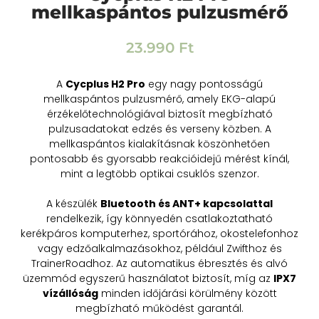
mellkaspántos pulzusmérő
23.990
Ft
A
Cycplus H2 Pro
egy nagy pontosságú
mellkaspántos pulzusmérő, amely EKG-alapú
érzékelőtechnológiával biztosít megbízható
pulzusadatokat edzés és verseny közben. A
mellkaspántos kialakításnak köszönhetően
pontosabb és gyorsabb reakcióidejű mérést kínál,
mint a legtöbb optikai csuklós szenzor.
A készülék
Bluetooth és ANT+ kapcsolattal
rendelkezik, így könnyedén csatlakoztatható
kerékpáros komputerhez, sportórához, okostelefonhoz
vagy edzőalkalmazásokhoz, például Zwifthoz és
TrainerRoadhoz. Az automatikus ébresztés és alvó
üzemmód egyszerű használatot biztosít, míg az
IPX7
vízállóság
minden időjárási körülmény között
megbízható működést garantál.