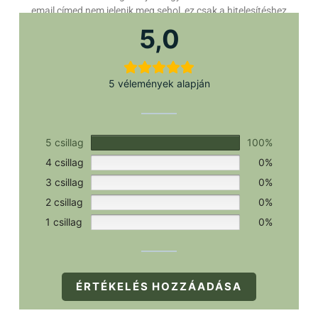
email címed nem jelenik meg sehol, ez csak a hitelesítéshez
szükséges.
5,0
5 vélemények alapján
5 csillag
100%
4 csillag
0%
3 csillag
0%
2 csillag
0%
1 csillag
0%
ÉRTÉKELÉS HOZZÁADÁSA