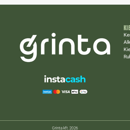
KI
Ke
Al
Ki
Ru
Grinta kft. 2026