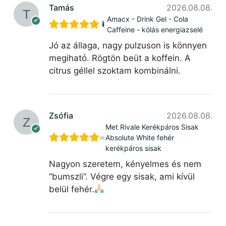
Tamás
2026.08.08.
Amacx - Drink Gel - Cola
Caffeine - kólás energiazselé
Jó az állaga, nagy pulzuson is könnyen
megiható. Rögtön beüt a koffein. A
citrus géllel szoktam kombinálni.
Zsófia
2026.08.08.
Met Rivale Kerékpáros Sisak
Absolute White fehér
kerékpáros sisak
Nagyon szeretem, kényelmes és nem
“bumszli”. Végre egy sisak, ami kívül
belül fehér.