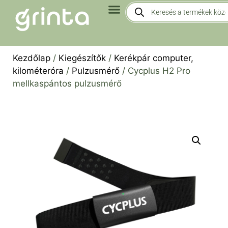
Kezdőlap
/
Kiegészítők
/
Kerékpár computer,
kilométeróra
/
Pulzusmérő
/ Cycplus H2 Pro
mellkaspántos pulzusmérő