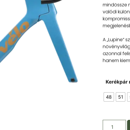
mindössze n
valódi külö
kompromissz
megjelenés
A „Lupine” s
növényvilág 
azonnal fel
hanem kieme
Kerékpár 
48
51