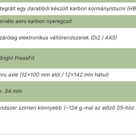
ntegrált egy darabból készült karbon kormány/stucni (H
ervélo aero karbon nyeregcső
izárólag elektronikus váltórendszerek (Di2 / AXS)
Bright PressFit
hru axle (12×100 mm elöl / 12×142 mm hátul)
b. 34 mm
endszer szinten könnyebb (~124 g-mal az előző S5-höz