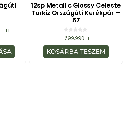
ágúti
12sp Metallic Glossy Celeste
Türkiz Országúti Kerékpár –
57
000
Ft
0
1.699.990
Ft
a
z
5
ÁSA
KOSÁRBA TESZEM
-
b
ő
l