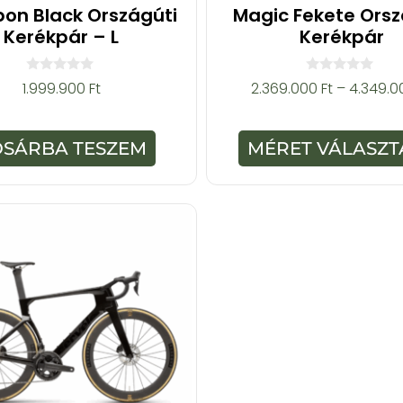
bon Black Országúti
Magic Fekete Orsz
Kerékpár – L
Kerékpár
0
0
1.999.900
Ft
2.369.000
Ft
–
4.349.
a
a
z
z
5
5
-
-
OSÁRBA TESZEM
MÉRET VÁLASZT
b
b
ő
ő
l
l