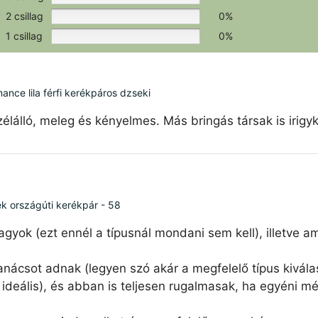
2 csillag
0%
1 csillag
0%
ce lila férfi kerékpáros dzseki
élálló, meleg és kényelmes. Más bringás társak is irigy
ék országúti kerékpár - 58
agyok (ezt ennél a típusnál mondani sem kell), illetve 
nácsot adnak (legyen szó akár a megfelelő típus kiválas
ideális), és abban is teljesen rugalmasak, ha egyéni mé