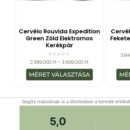
Cervélo Rouvida Expedition
Cervél
Green Zöld Elektromos
Fekete
Kerékpár
3.9
0
2.399.000
Ft
–
3.599.000
Ft
a
z
5
MÉRET VÁLASZTÁSA
MÉ
-
b
ő
l
Segíts másoknak is a döntésben a termék értékelé
5,0