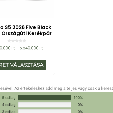
o S5 2026 Five Black
 Országúti Kerékpár
0
49.000
Ft
–
5.549.000
Ft
a
z
5
-
RET VÁLASZTÁSA
b
ő
l
sével. Az értékeléshez add meg a teljes vagy csak a keres
csak a hitelesítéshez szükséges.
Értékeld a terméket!
5 csillag
100%
4 csillag
0%
3 csillag
0%