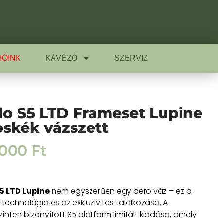
IÓINK
KÁVÉZÓ
SZERVIZ
lo S5 LTD Frameset Lupine
oskék vázszett
.000
Ft
5 LTD Lupine
nem egyszerűen egy aero váz – ez a
technológia és az exkluzivitás találkozása. A
inten bizonyított S5 platform limitált kiadása, amely