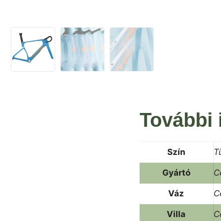
További 
Szín
T
Gyártó
C
Váz
C
Villa
C