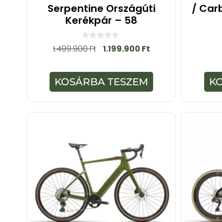
Serpentine Országúti
/ Car
Kerékpár – 58
0
1.499.900
Ft
1.199.900
Ft
a
z
5
-
KOSÁRBA TESZEM
K
b
ő
l