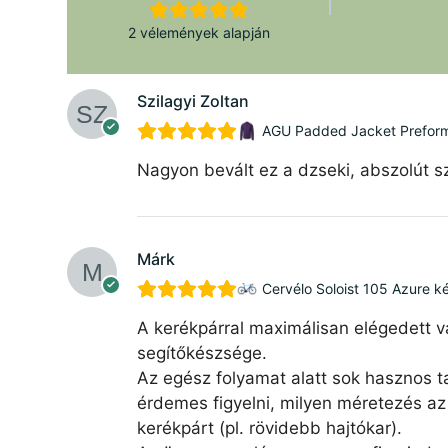
2 vélemények alapján
Szilagyi Zoltan
AGU Padded Jacket Preforman
Nagyon bevált ez a dzseki, abszolút sz
Márk
Cervélo Soloist 105 Azure k
A kerékpárral maximálisan elégedett v
segítőkészsége.
Az egész folyamat alatt sok hasznos ta
érdemes figyelni, milyen méretezés az 
kerékpárt (pl. rövidebb hajtókar).