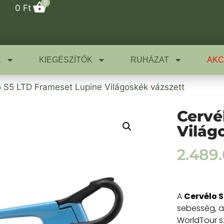
0
0
Ft
K
KIEGÉSZÍTŐK
RUHÁZAT
AKC
o S5 LTD Frameset Lupine Világoskék vázszett
Cervé
Világ
2.489
A
Cervélo S
sebesség, a 
WorldTour sz