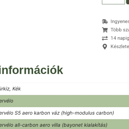
Ingyenes
Több sz
14 napig
Készlet
információk
ürkiz, Kék
ervélo
ervélo S5 aero karbon váz (high-modulus carbon)
ervélo all-carbon aero villa (bayonet kialakítás)