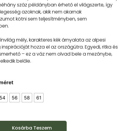
éhány száz példányban érhető el világszerte, így
nlegesség azoknak, akik nem akarnak
umot kötni sem teljesítményben, sem
ben.
zínvilág mély, karakteres kék árnyalata az alpesi
inspirációját hozza el az országútra. Egyedi, ritka és
ismerhető – ez a váz nem olvad bele a mezőnybe,
lkedik belőle.
méret
54
56
58
61
Kosárba Teszem