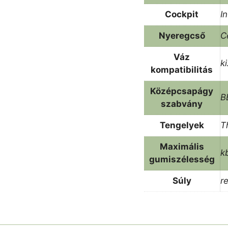
Cockpit
I
Nyeregcső
C
Váz
k
kompatibilitás
Középcsapágy
B
szabvány
Tengelyek
T
Maximális
k
gumiszélesség
Súly
r