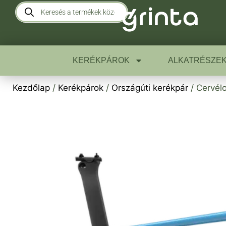
KERÉKPÁROK
ALKATRÉSZE
Kezdőlap
/
Kerékpárok
/
Országúti kerékpár
/ Cervél