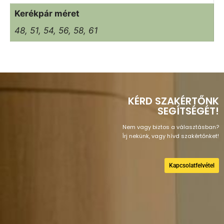
Kerékpár méret
48, 51, 54, 56, 58, 61
KÉRD SZAKÉRTŐNK
SEGÍTSÉGÉT!
Nem vagy biztos a választásban?
Írj nekünk, vagy hívd szakértőnket!
Kapcsolatfelvétel