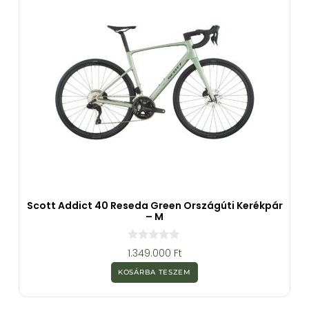
Scott Addict 40 Reseda Green Országúti Kerékpár
– M
0
1.349.000
Ft
a
z
KOSÁRBA TESZEM
5
-
b
ő