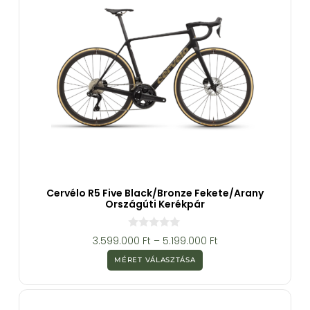
Cervélo R5 Five Black/Bronze Fekete/arany
Országúti Kerékpár
0
3.599.000
Ft
–
5.199.000
Ft
a
z
MÉRET VÁLASZTÁSA
5
-
b
ő
l