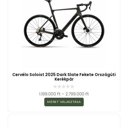
Cervélo Soloist 2025 Dark Slate Fekete Országúti
Kerékpár
0
1.199.000
Ft
–
2.799.000
Ft
a
z
MÉRET VÁLASZTÁSA
5
-
b
ő
l