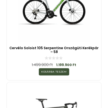
Cervélo Soloist 105 Serpentine Országúti Kerékpár
– 58
0
1.499.900
Ft
1.199.900
Ft
a
z
KOSÁRBA TESZEM
5
-
b
ő
l