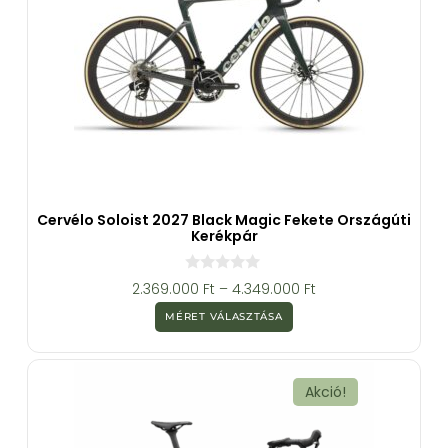
Cervélo Soloist 2027 Black Magic Fekete Országúti
Kerékpár
0
2.369.000
Ft
–
4.349.000
Ft
a
z
MÉRET VÁLASZTÁSA
5
-
b
ő
l
Akció!