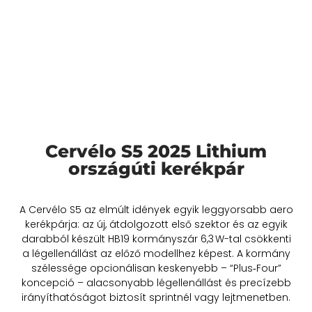
Cervélo S5 2025 Lithium
országúti kerékpár
A Cervélo S5 az elmúlt idények egyik leggyorsabb aero
kerékpárja: az új, átdolgozott első szektor és az egyik
darabból készült HB19 kormányszár 6,3 W-tal csökkenti
a légellenállást az előző modellhez képest
.
A kormány
szélessége opcionálisan keskenyebb – “Plus‑Four”
koncepció – alacsonyabb légellenállást és precízebb
irányíthatóságot biztosít sprintnél vagy lejtmenetben.