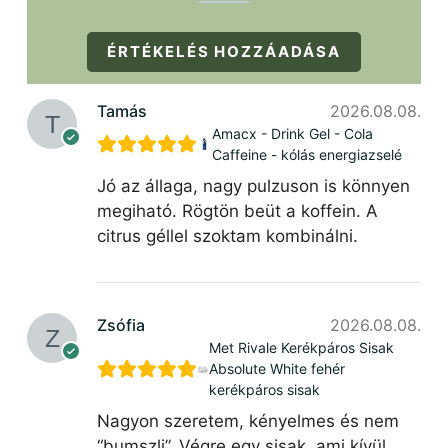
ÉRTÉKELÉS HOZZÁADÁSA
Tamás
2026.08.08.
Amacx - Drink Gel - Cola
Caffeine - kólás energiazselé
Jó az állaga, nagy pulzuson is könnyen
megiható. Rögtön beüt a koffein. A
citrus géllel szoktam kombinálni.
Zsófia
2026.08.08.
Met Rivale Kerékpáros Sisak
Absolute White fehér
kerékpáros sisak
Nagyon szeretem, kényelmes és nem
“bumszli”. Végre egy sisak, ami kívül