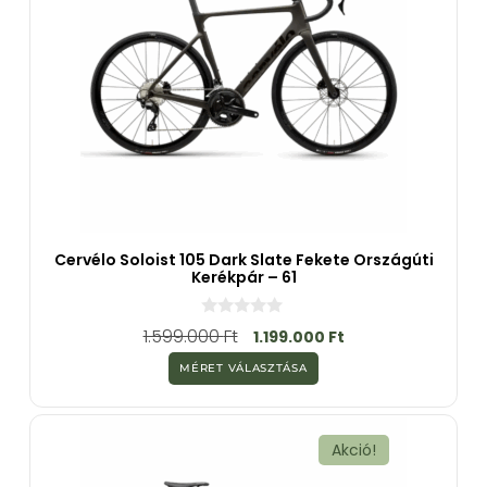
Cervélo Soloist 105 Dark Slate Fekete Országúti
Kerékpár – 61
0
1.599.000
Ft
1.199.000
Ft
a
z
MÉRET VÁLASZTÁSA
5
-
b
ő
l
Akció!