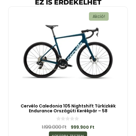
EZ IS ÉRDEKELHET
Akció!
Cervélo Caledonia 105 Nightshift Türkizkék
Endurance Országúti Kerékpár – 58
0
1.199.000
Ft
999.900
Ft
a
z
KOSÁRBA TESZEM