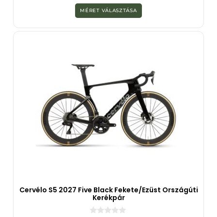
a
z
MÉRET VÁLASZTÁSA
5
-
b
ő
l
Cervélo S5 2027 Five Black Fekete/ezüst Országúti
Kerékpár