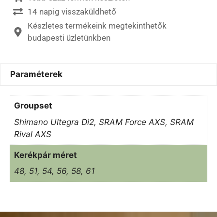
14 napig visszaküldhető
Készletes termékeink megtekinthetők
budapesti üzletünkben
Paraméterek
Groupset
Shimano Ultegra Di2, SRAM Force AXS, SRAM
Rival AXS
Kerékpár méret
48, 51, 54, 56, 58, 61