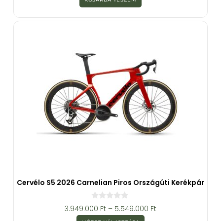
5
-
b
ő
l
Cervélo S5 2026 Carnelian Piros Országúti Kerékpár
0
3.949.000
Ft
–
5.549.000
Ft
a
z