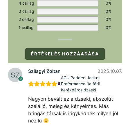
4 csillag
0%
3 csillag
0%
2 csillag
0%
1 csillag
0%
ÉRTÉKELÉS HOZZÁADÁSA
Szilagyi Zoltan
2025.10.07.
AGU Padded Jacket
Preformance lila férfi
kerékpáros dzseki
Nagyon bevált ez a dzseki, abszolút
szélálló, meleg és kényelmes. Más
bringás társak is irigykednek milyen jól
néz ki