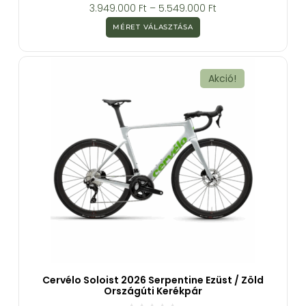
0
3.949.000
Ft
–
5.549.000
Ft
a
z
MÉRET VÁLASZTÁSA
5
-
b
ő
l
Akció!
Cervélo Soloist 2026 Serpentine Ezüst / Zöld
Országúti Kerékpár