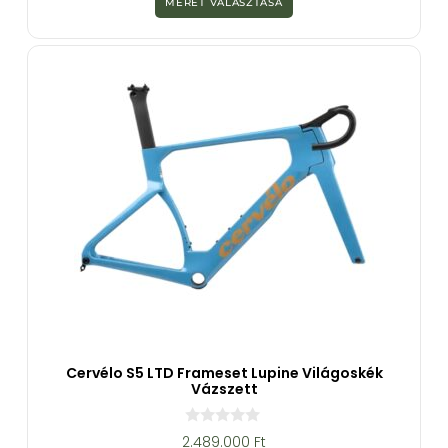
MÉRET VÁLASZTÁSA
5
-
b
ő
l
Cervélo S5 LTD Frameset Lupine Világoskék
Vázszett
0
2.489.000
Ft