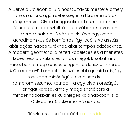
A Cervélo Caledonia-5 a hosszú távok mestere, amely
ötvözi az országúti sebességet a túrakerékpárok
kényelmével. Olyan bringásoknak készült, akik nem
félnek letérni az aszfaltról, de továbbra is gyorsan
akarnak haladni. A váz kialakítása egyszerre
aerodinamikus és komfortos, így ideális választás
akár egész napos túrákhoz, akár tempós edzésekhez.
A modern geometria, a rejtett kábelezés és a menetes
középrész praktikus és tartós megoldásokat kínál,
miközben a megjelenése elegáns és letisztult marad.
A Caledonia-5 kompatibilis szélesebb gumikkal is, így
rosszabb minőségű utakon sem kell
kompromisszumot kötnöd. Ha egy olyan országúti
bringát keresel, amely megbízható társ a
mindennapokban és különleges kalandokban is, a
Caledonia-5 tökéletes választás.
Részletes specifikációért
kattints ide
!