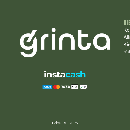
KI
Ke
Al
Ki
Ru
Grinta kft. 2026