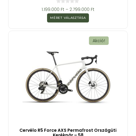
0
1.199.000
Ft
–
2.799.000
Ft
a
z
MÉRET VÁLASZTÁSA
5
-
b
ő
l
Akció!
Cervélo R5 Force AXS Permafrost Országúti
Kerékpár – 58