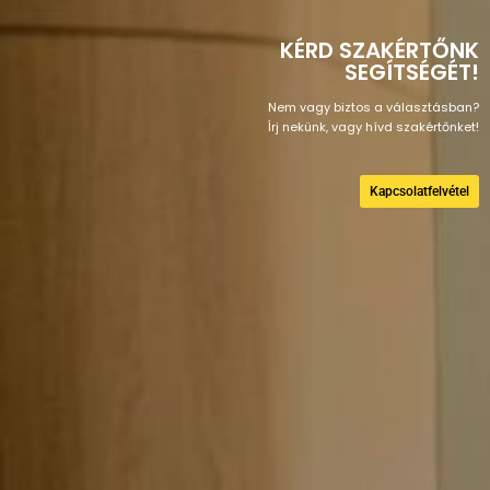
KÉRD SZAKÉRTŐNK
SEGÍTSÉGÉT!
Nem vagy biztos a választásban?
Írj nekünk, vagy hívd szakértőnket!
Kapcsolatfelvétel