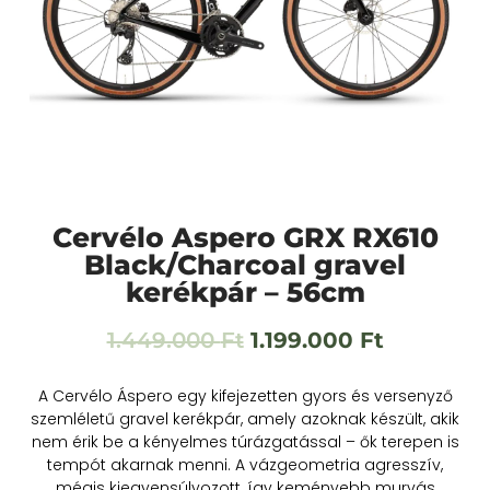
Cervélo Aspero GRX RX610
Black/Charcoal gravel
kerékpár – 56cm
1.449.000
Ft
1.199.000
Ft
A Cervélo Áspero egy kifejezetten gyors és versenyző
szemléletű gravel kerékpár, amely azoknak készült, akik
nem érik be a kényelmes túrázgatással – ők terepen is
tempót akarnak menni. A vázgeometria agresszív,
mégis kiegyensúlyozott, így keményebb murvás