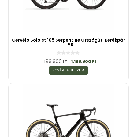
Cervélo Soloist 105 Serpentine Országúti Kerékpár
– 56
0
1.499.900
Ft
1.199.900
Ft
a
z
KOSÁRBA TESZEM
5
-
b
ő
l