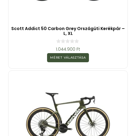
Scott Addict 50 Carbon Grey Országúti Kerékpár –
L, XL
0
1.044.900
Ft
a
z
MÉRET VÁLASZTÁSA
5
-
b
ő
l