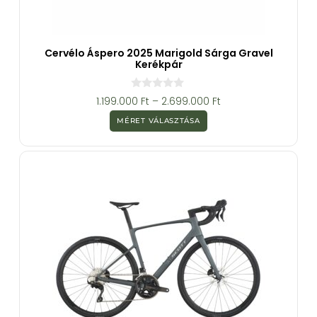
Cervélo Áspero 2025 Marigold Sárga Gravel
Kerékpár
0
1.199.000
Ft
–
2.699.000
Ft
a
z
MÉRET VÁLASZTÁSA
5
-
b
ő
l