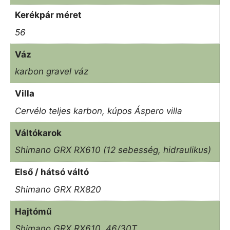
Kerékpár méret
56
Váz
karbon gravel váz
Villa
Cervélo teljes karbon, kúpos Áspero villa
Váltókarok
Shimano GRX RX610 (12 sebesség, hidraulikus)
Első / hátsó váltó
Shimano GRX RX820
Hajtómű
Shimano GRX RX610, 46/30T