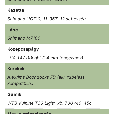
Kazetta
Shimano HG710, 11–36T, 12 sebesség
Lánc
Shimano M7100
Középcsapágy
FSA T47 BBright (24 mm tengelyhez)
Kerekek
Alexrims Boondocks 7D (alu, tubeless
kompatibilis)
Gumik
WTB Vulpine TCS Light, kb. 700×40–45c
Max. gumiszélesség