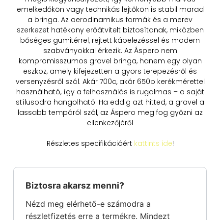
emelkedőkön vagy technikás lejtőkön is stabil marad
a bringa. Az aerodinamikus formák és a merev
szerkezet hatékony erőátvitelt biztosítanak, miközben
bőséges gumitérrel, rejtett kábelezéssel és modern
szabványokkal érkezik. Az Áspero nem
kompromisszumos gravel bringa, hanem egy olyan
eszköz, amely kifejezetten a gyors terepezésről és
versenyzésről szól. Akár 700c, akár 650b kerékmérettel
használható, így a felhasználás is rugalmas – a saját
stílusodra hangolható. Ha eddig azt hitted, a gravel a
lassabb tempóról szól, az Áspero meg fog győzni az
ellenkezőjéről
Részletes specifikációért
kattints ide
!
Biztosra akarsz menni?
Nézd meg elérhető-e számodra a
részletfizetés erre a termékre. Mindezt