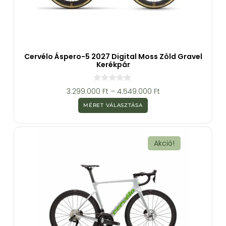
Cervélo Áspero-5 2027 Digital Moss Zöld Gravel
Kerékpár
0
3.299.000
Ft
–
4.549.000
Ft
a
z
MÉRET VÁLASZTÁSA
5
-
b
ő
l
Akció!