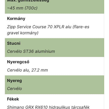
~45 mm (700c)
Kormány
Zipp Service Course 70 XPLR alu (flare-es
gravel kormány)
Stucni
Cervélo ST36 alumínium
Nyeregcső
Cervélo alu, 27.2 mm
Nyereg
Cervélo
Fékek
Shimano GRX RX610 hidraulikus tárcsafék