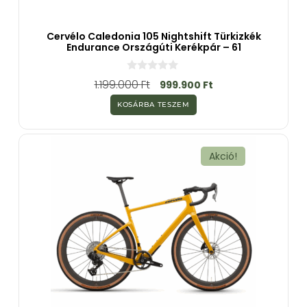
Cervélo Caledonia 105 Nightshift Türkizkék
Endurance Országúti Kerékpár – 61
0
1.199.000
Ft
999.900
Ft
a
z
KOSÁRBA TESZEM
5
-
b
ő
l
Akció!