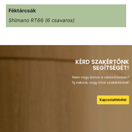
Féktárcsák
Shimano RT66 (6 csavaros)
KÉRD SZAKÉRTŐNK
SEGÍTSÉGÉT!
Nem vagy biztos a választásban?
Írj nekünk, vagy hívd szakértőnket!
Kapcsolatfelvétel