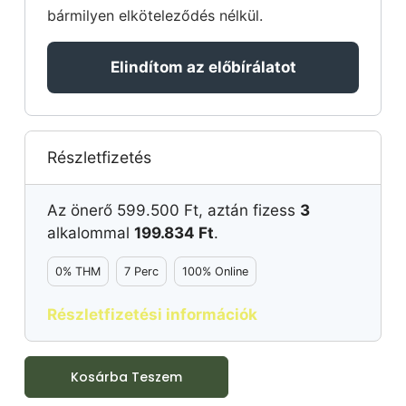
bármilyen elköteleződés nélkül.
Elindítom az előbírálatot
Részletfizetés
Az önerő
599.500
Ft
, aztán fizess
3
alkalommal
199.834
Ft
.
0% THM
7 Perc
100% Online
Részletfizetési információk
Kosárba Teszem