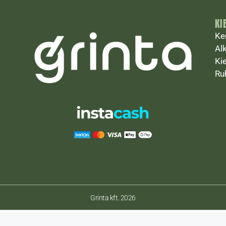
KI
Ke
Al
Ki
Ru
Grinta kft. 2026