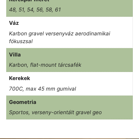
48, 51, 54, 56, 58, 61
Váz
Karbon gravel versenyváz aerodinamikai
fókuszsal
Villa
Karbon, flat-mount tárcsafék
Kerekek
700C, max 45 mm gumival
Geometria
Sportos, verseny-orientált gravel geo