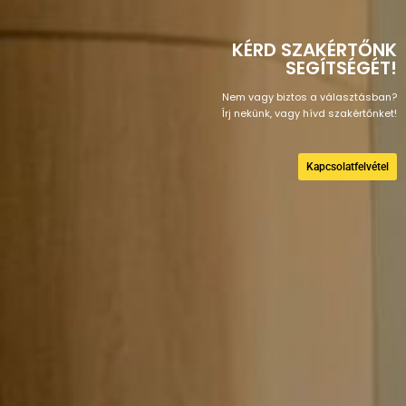
KÉRD SZAKÉRTŐNK
SEGÍTSÉGÉT!
Nem vagy biztos a választásban?
Írj nekünk, vagy hívd szakértőnket!
Kapcsolatfelvétel