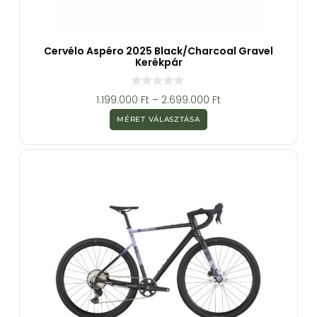
Cervélo Aspéro 2025 Black/Charcoal Gravel
Kerékpár
0
1.199.000
Ft
–
2.699.000
Ft
a
z
MÉRET VÁLASZTÁSA
5
-
b
ő
l