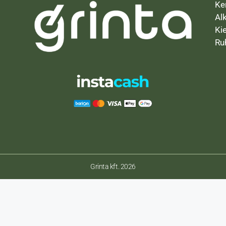
Ke
Al
Ki
Ru
Grinta kft. 2026