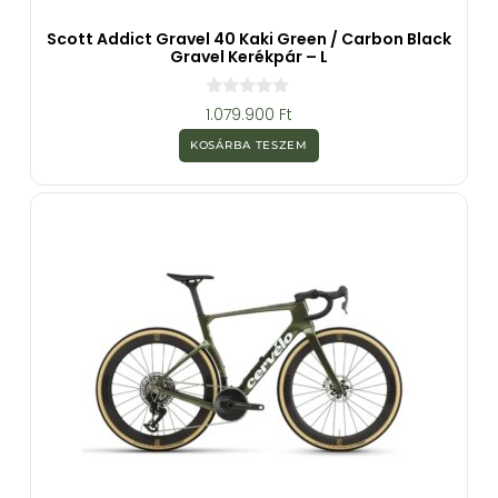
Scott Addict Gravel 40 Kaki Green / Carbon Black
Gravel Kerékpár – L
0
1.079.900
Ft
a
z
KOSÁRBA TESZEM
5
-
b
ő
l