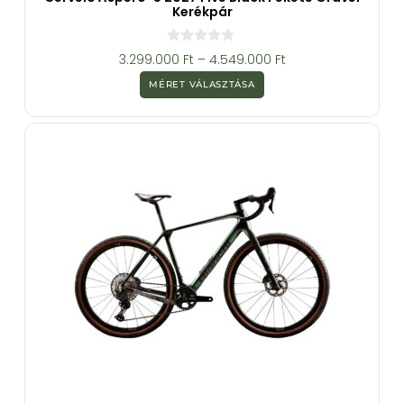
Kerékpár
0
3.299.000
Ft
–
4.549.000
Ft
a
z
MÉRET VÁLASZTÁSA
5
-
b
ő
l