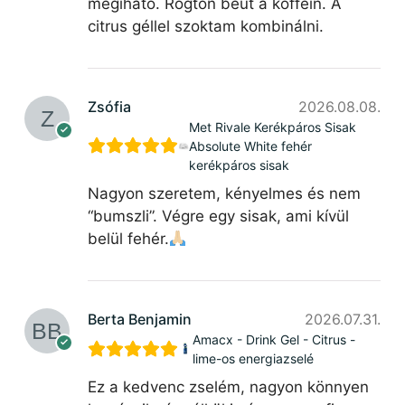
megiható. Rögtön beüt a koffein. A
citrus géllel szoktam kombinálni.
Zsófia
2026.08.08.
Met Rivale Kerékpáros Sisak
Absolute White fehér
kerékpáros sisak
Nagyon szeretem, kényelmes és nem
“bumszli”. Végre egy sisak, ami kívül
belül fehér.
Berta Benjamin
2026.07.31.
Amacx - Drink Gel - Citrus -
lime-os energiazselé
Ez a kedvenc zselém, nagyon könnyen