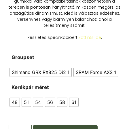
gumikkal való kompatibilitásnak köszönhetően a
terepen is pontosan irányítható, miközben megőrzi az
országútias dinamizmust. Ideális választás edzéshez,
versenyhez vagy bármilyen kalandhoz, ahol a
teljesítmény számít.
Részletes specifikációért
kattints ide
.
Groupset
Shimano GRX RX825 Di2 1
SRAM Force AXS 1
Kerékpár méret
48
51
54
56
58
61