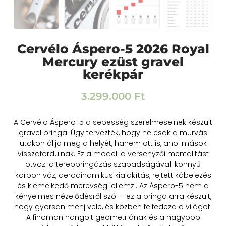
Cervélo Áspero-5 2026 Royal
Mercury ezüst gravel
kerékpár
3.299.000
Ft
A Cervélo Áspero-5 a sebesség szerelmeseinek készült
gravel bringa. Úgy tervezték, hogy ne csak a murvás
utakon állja meg a helyét, hanem ott is, ahol mások
visszafordulnak. Ez a modell a versenyzői mentalitást
ötvözi a terepbringázás szabadságával: könnyű
karbon váz, aerodinamikus kialakítás, rejtett kábelezés
és kiemelkedő merevség jellemzi. Az Áspero-5 nem a
kényelmes nézelődésről szól – ez a bringa arra készült,
hogy gyorsan menj vele, és közben felfedezd a világot.
A finoman hangolt geometriának és a nagyobb