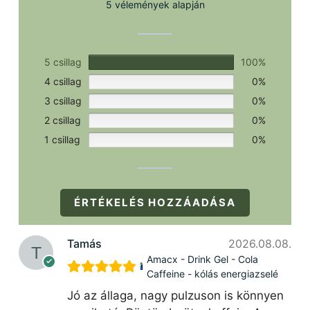
5 vélemények alapján
5 csillag
100%
4 csillag
0%
3 csillag
0%
2 csillag
0%
1 csillag
0%
ÉRTÉKELÉS HOZZÁADÁSA
Tamás
2026.08.08.
Amacx - Drink Gel - Cola
Caffeine - kólás energiazselé
Jó az állaga, nagy pulzuson is könnyen