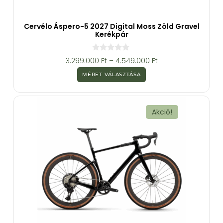
Cervélo Áspero-5 2027 Digital Moss Zöld Gravel
Kerékpár
0
3.299.000
Ft
–
4.549.000
Ft
a
z
MÉRET VÁLASZTÁSA
5
-
b
ő
l
Akció!