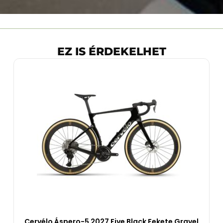
EZ IS ÉRDEKELHET
Cervélo Áspero-5 2027 Five Black Fekete Gravel