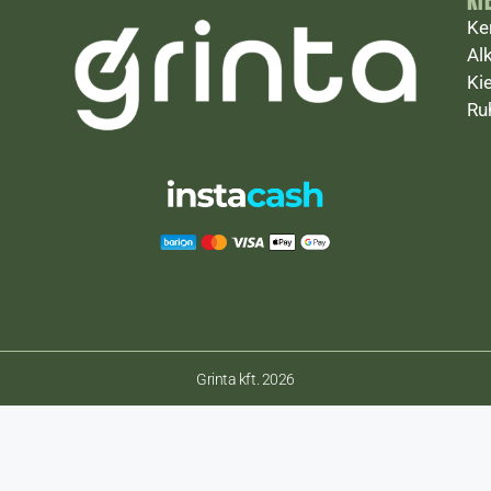
KI
Ke
Al
Ki
Ru
Grinta kft. 2026