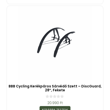
-
b
ő
l
BBB Cycling Kerékpáros Sárvédő Szett – DiscGuard,
28″, Fekete
0
20.990
Ft
a
z
KOSÁRBA TESZEM