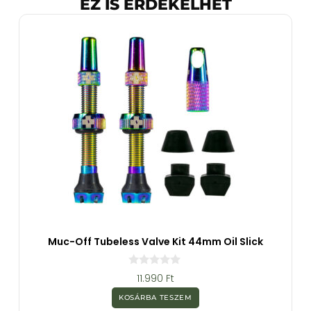
EZ IS ÉRDEKELHET
Muc-Off Tubeless Valve Kit 44mm Oil Slick
0
11.990
Ft
a
z
KOSÁRBA TESZEM
5