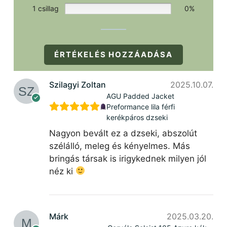
1 csillag
0%
ÉRTÉKELÉS HOZZÁADÁSA
Szilagyi Zoltan
2025.10.07.
AGU Padded Jacket
Preformance lila férfi
kerékpáros dzseki
Nagyon bevált ez a dzseki, abszolút
szélálló, meleg és kényelmes. Más
bringás társak is irigykednek milyen jól
néz ki
Márk
2025.03.20.