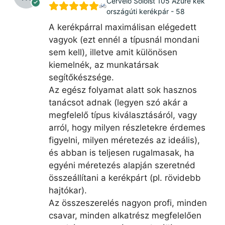
Cervélo Soloist 105 Azure kék
országúti kerékpár - 58
A kerékpárral maximálisan elégedett
vagyok (ezt ennél a típusnál mondani
sem kell), illetve amit különösen
kiemelnék, az munkatársak
segítőkészsége.
Az egész folyamat alatt sok hasznos
tanácsot adnak (legyen szó akár a
megfelelő típus kiválasztásáról, vagy
arról, hogy milyen részletekre érdemes
figyelni, milyen méretezés az ideális),
és abban is teljesen rugalmasak, ha
egyéni méretezés alapján szeretnéd
összeállítani a kerékpárt (pl. rövidebb
hajtókar).
Az összeszerelés nagyon profi, minden
csavar, minden alkatrész megfelelően