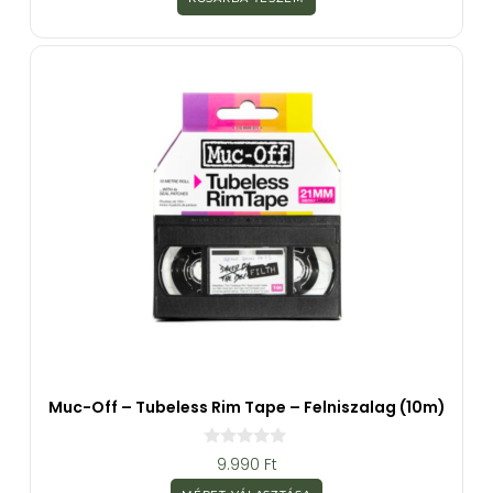
5
-
b
ő
l
Muc-Off – Tubeless Rim Tape – Felniszalag (10m)
0
9.990
Ft
a
z