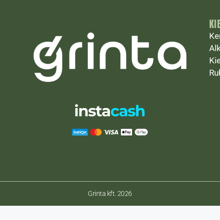
KI
Ke
Al
Ki
Ru
Grinta kft. 2026