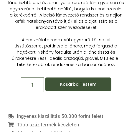
lánctisztító eszköz, amellyel a kerékpárlánc gyorsan és
egyszerűen tisztítható anélkül, hogy le kellene szerelni
a kerékpárról. A belső láncvezető rendszer és a nejlon
kefék hatékonyan távolítják el az olajat, zsírt és a
lerakódott szennyeződéseket.
A használata rendkívül egyszerű: töltsd fel
tisztítószerrel, pattintsd a láncra, majd forgasd a
hajtókart. Néhány fordulat után a lánc tiszta és
újrakenésre kész. Ideális országúti, gravel, MTB és e-
bike kerékpárok rendszeres karbantartásához.
Kosárba Teszem
Ingyenes kiszállítás 50.000 forint felett
Több száz termék készleten