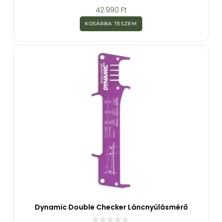
0
42.990
Ft
a
z
KOSÁRBA TESZEM
5
-
b
ő
l
Dynamic Double Checker Láncnyúlásmérő