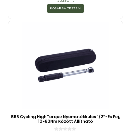
33.190
Ft
a
z
KOSÁRBA TESZEM
5
-
b
ő
l
BBB Cycling HighTorque Nyomatékkulcs 1/2″-Es Fej,
10-60Nm Között Állítható