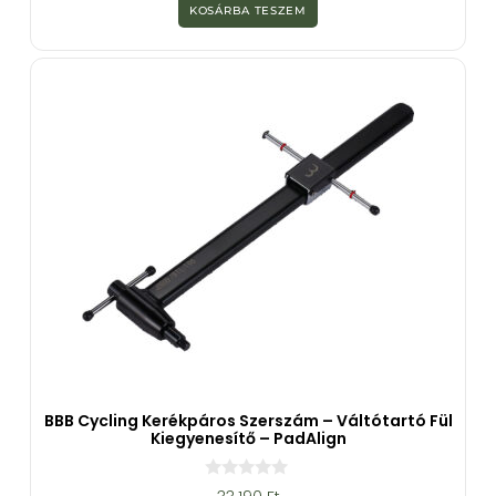
z
KOSÁRBA TESZEM
5
-
b
ő
l
BBB Cycling Kerékpáros Szerszám – Váltótartó Fül
Kiegyenesítő – PadAlign
0