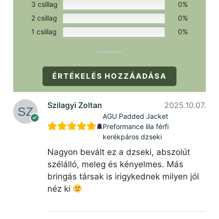
3 csillag
0%
2 csillag
0%
1 csillag
0%
ÉRTÉKELÉS HOZZÁADÁSA
Szilagyi Zoltan
2025.10.07.
AGU Padded Jacket
Preformance lila férfi
kerékpáros dzseki
Nagyon bevált ez a dzseki, abszolút
szélálló, meleg és kényelmes. Más
bringás társak is irigykednek milyen jól
néz ki