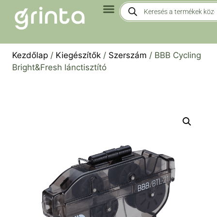
Kezdőlap
/
Kiegészítők
/
Szerszám
/ BBB Cycling
Bright&Fresh lánctisztító