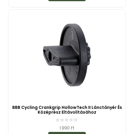
-
b
ő
l
BBB Cycling Crankgrip HollowTech II Lánctányér És
Középrész Eltávolításához
0
1.990
Ft
a