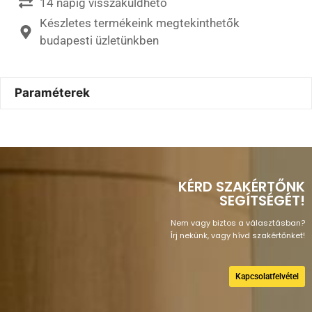
14 napig visszaküldhető
Készletes termékeink megtekinthetők
budapesti üzletünkben
Paraméterek
KÉRD SZAKÉRTŐNK
SEGÍTSÉGÉT!
Nem vagy biztos a választásban?
Írj nekünk, vagy hívd szakértőnket!
Kapcsolatfelvétel