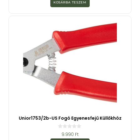
z
KOSÁRBA TESZEM
5
-
b
ő
l
Unior1753/2b-US Fogó Egyenesfejű Küllőkhöz
0
9.990
Ft
a