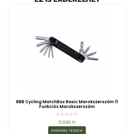
BBB Cycling MatchBox Basic Marokszerszám 11
Funkciós Marokszerszám
0
12.690
Ft
a
z
KOSÁRBA TESZEM
5