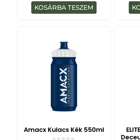
-
KOSÁRBA TESZEM
K
b
ő
l
Amacx Kulacs Kék 550ml
ELIT
Deceu