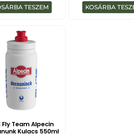
z
ő
5
OSÁRBA TESZEM
KOSÁRBA TESZ
l
-
b
ő
l
E Fly Team Alpecin
nunk Kulacs 550ml