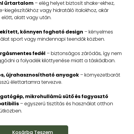
ml űrtartalom
– elég helyet biztosít shake-ekhez,
je-kiegészítőkhöz vagy hidratáló italokhoz, akár
előtt, alatt vagy után.
ekített, könnyen fogható design
– kényelmes
álat sport vagy mindennapi teendők közben.
árgásmentes fedél
– biztonságos záródás, így nem
aggódni a folyadék kilöttyenése miatt a táskádban.
ós, újrahasznosítható anyagok
– környezetbarát
sszú élettartamra tervezve.
gatógép, mikrohullámú sütő és fagyasztó
tibilis
– egyszerű tisztítás és használat otthon
útközben.
Kosárba Teszem