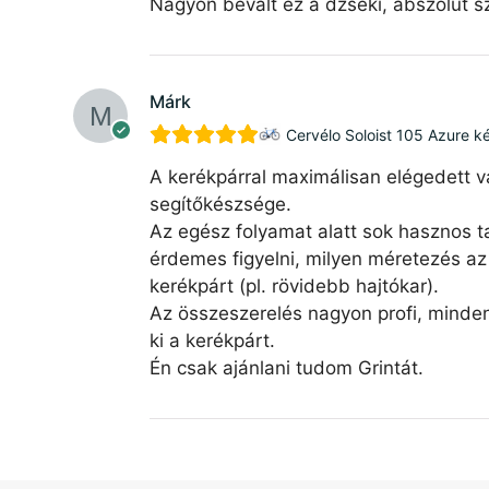
Nagyon bevált ez a dzseki, abszolút sz
Márk
Cervélo Soloist 105 Azure k
A kerékpárral maximálisan elégedett v
segítőkészsége.
Az egész folyamat alatt sok hasznos ta
érdemes figyelni, milyen méretezés az 
kerékpárt (pl. rövidebb hajtókar).
Az összeszerelés nagyon profi, minde
ki a kerékpárt.
Én csak ajánlani tudom Grintát.