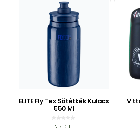
ELITE Fly Tex Sötétkék Kulacs
Vitt
550 Ml
0
2.790
Ft
a
z
5