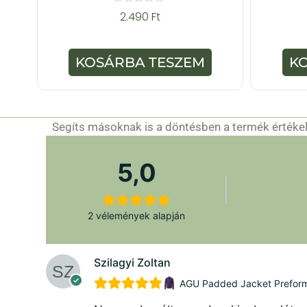
0
2.490
Ft
a
z
5
-
KOSÁRBA TESZEM
K
b
ő
l
Segíts másoknak is a döntésben a termék értékelé
5,0
2 vélemények alapján
Szilagyi Zoltan
AGU Padded Jacket Preforman