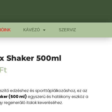
IÓINK
KÁVÉZÓ
SZERVIZ
x Shaker 500ml
Ft
észítő edzéshez és sporttáplálkozáshoz, ez az
ker (500 ml)
egyszerű és hatékony eszköz a
gy regeneráló italok keveréséhez.