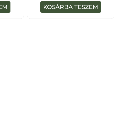
-
EM
KOSÁRBA TESZEM
b
ő
l