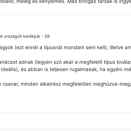
élálló, meleg és kényelmes. Más bringás társak is irigy
ék országúti kerékpár - 58
agyok (ezt ennél a típusnál mondani sem kell), illetve 
nácsot adnak (legyen szó akár a megfelelő típus kiválas
ideális), és abban is teljesen rugalmasak, ha egyéni mé
n csavar, minden alkatrész megfelelően meghúzva-megzs