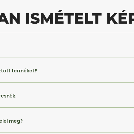
AN ISMÉTELT KÉ
ztott terméket?
resnék.
elel meg?