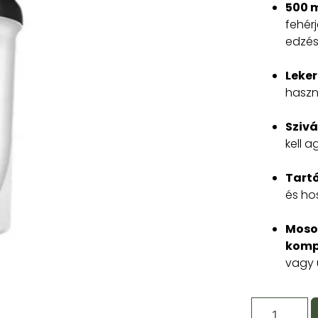
500 
fehér
edzés 
Leker
haszn
Sziv
kell 
Tart
és ho
Moso
kompa
vagy 