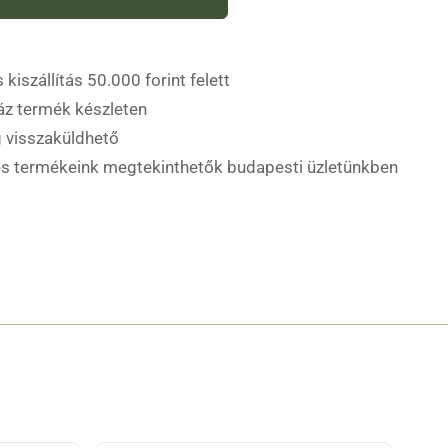
 kiszállítás 50.000 forint felett
áz termék készleten
 visszaküldhető
es termékeink megtekinthetők budapesti üzletünkben