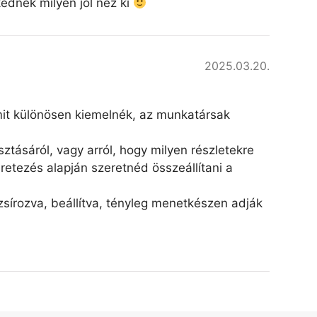
kednek milyen jól néz ki
2025.03.20.
amit különösen kiemelnék, az munkatársak
ztásáról, vagy arról, hogy milyen részletekre
retezés alapján szeretnéd összeállítani a
írozva, beállítva, tényleg menetkészen adják