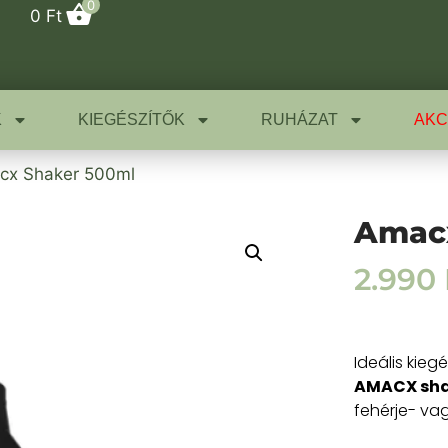
0
0
Ft
K
KIEGÉSZÍTŐK
RUHÁZAT
AKC
cx Shaker 500ml
Amac
2.990
Ideális kieg
AMACX sha
fehérje- va