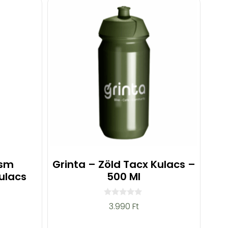
Dsm
Grinta – Zöld Tacx Kulacs –
ulacs
500 Ml
0
3.990
Ft
a
z
5