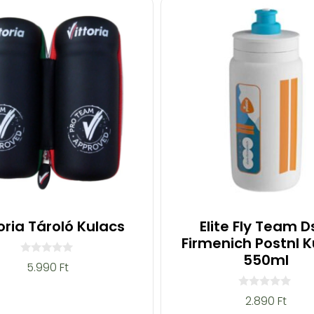
oria Tároló Kulacs
Elite Fly Team 
Firmenich Postnl K
550ml
0
5.990
Ft
a
z
5
0
2.890
Ft
-
a
b