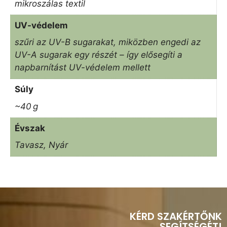
mikroszálas textil
UV-védelem
szűri az UV-B sugarakat, miközben engedi az
UV-A sugarak egy részét – így elősegíti a
napbarnítást UV-védelem mellett
Súly
~40 g
Évszak
Tavasz, Nyár
KÉRD SZAKÉRTŐNK
SEGÍTSÉGÉT!