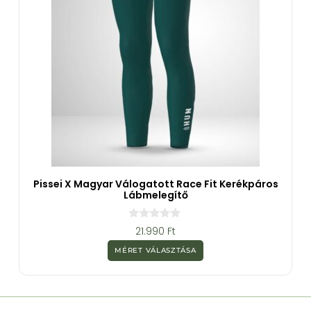
Pissei X Magyar Válogatott Race Fit Kerékpáros
Lábmelegítő
0
21.990
Ft
a
z
MÉRET VÁLASZTÁSA
5
-
b
ő
l