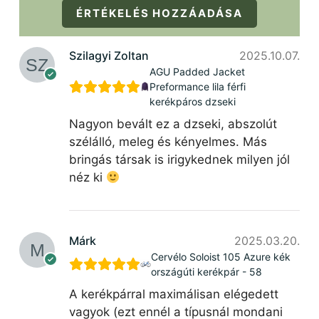
ÉRTÉKELÉS HOZZÁADÁSA
Szilagyi Zoltan
2025.10.07.
AGU Padded Jacket
Preformance lila férfi
kerékpáros dzseki
Nagyon bevált ez a dzseki, abszolút
szélálló, meleg és kényelmes. Más
bringás társak is irigykednek milyen jól
néz ki
Márk
2025.03.20.
Cervélo Soloist 105 Azure kék
országúti kerékpár - 58
A kerékpárral maximálisan elégedett
vagyok (ezt ennél a típusnál mondani