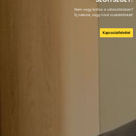
Nem vagy biztos a választásban?
Írj nekünk, vagy hívd szakértőnket!
Kapcsolatfelvétel