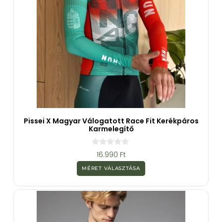
Pissei X Magyar Válogatott Race Fit Kerékpáros
Karmelegítő
0
16.990
Ft
a
z
MÉRET VÁLASZTÁSA
5
-
b
ő
l