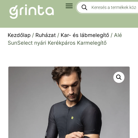
Kezdőlap
/
Ruházat
/
Kar- és lábmelegítő
/ Alé
SunSelect nyári Kerékpáros Karmelegítő