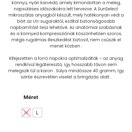
könnyű, nyári karvédő, amely kimondottan a meleg,
napsütéses időszakokra lett tervezve. A SunSelect
mikroszálas anyagból készült, mely hatékonyan védi a
bőrt az UV-sugaraktól, ezáltal biztonságosabb
napbarnítást tesz lehetővé
.
Az anatómiai szabásnak
és a könnyed kompressziónak köszönhetően szoros,
mégis rugalmas illeszkedést biztosít, nem csúszik el
menet közben
.
Kifejezetten a forró napokra optimalizálták – az anyag
rendkívül légáteresztő, így hosszabb távon sem
melegszik túl a karon
.
Súlya mindössze 40 gramm, így
szinte észrevétlen viselet a bringázás alatt
.
Méret
M
L