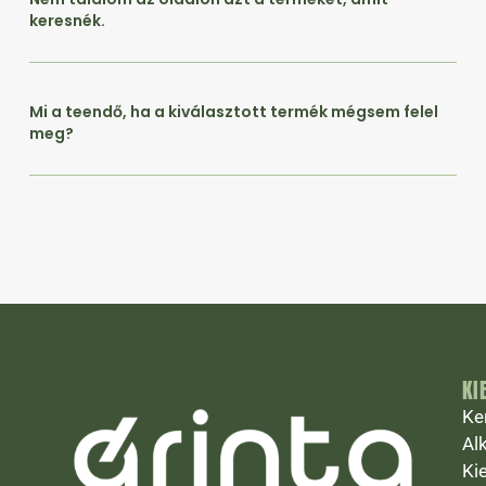
keresnék.
Mi a teendő, ha a kiválasztott termék mégsem felel
meg?
KI
Ke
Al
Ki