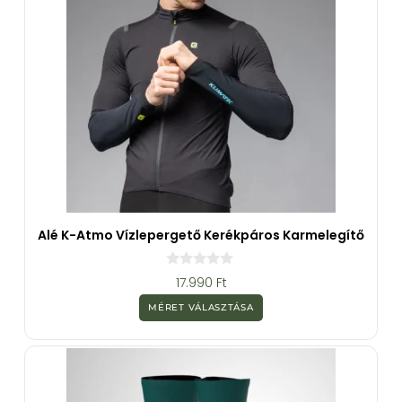
Alé K-Atmo Vízlepergető Kerékpáros Karmelegítő
0
17.990
Ft
a
z
MÉRET VÁLASZTÁSA
5
-
b
ő
l