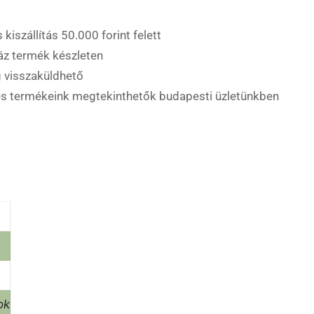
 kiszállítás 50.000 forint felett
áz termék készleten
 visszaküldhető
es termékeink megtekinthetők budapesti üzletünkben
ok