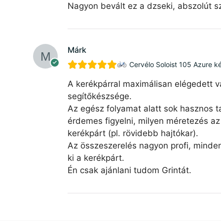
Nagyon bevált ez a dzseki, abszolút sz
Márk
Cervélo Soloist 105 Azure k
A kerékpárral maximálisan elégedett v
segítőkészsége.
Az egész folyamat alatt sok hasznos ta
érdemes figyelni, milyen méretezés az 
kerékpárt (pl. rövidebb hajtókar).
Az összeszerelés nagyon profi, minde
ki a kerékpárt.
Én csak ajánlani tudom Grintát.