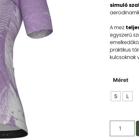
simuló sz
aerodinamik
A mez
telj
egyszerű sz
emelkedőkö
praktikus tá
kulcsoknak 
Méret
S
L