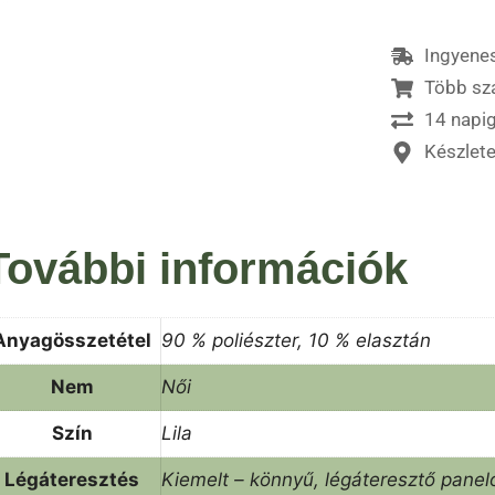
Ingyenes
Több sz
14 napig
Készlet
További információk
Anyagösszetétel
90 % poliészter, 10 % elasztán
Nem
Női
Szín
Lila
Légáteresztés
Kiemelt – könnyű, légáteresztő panel