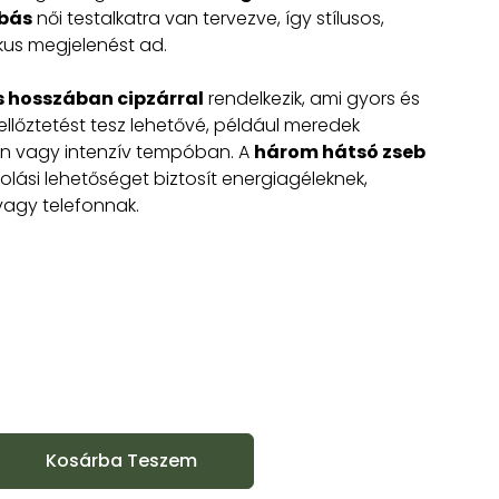
abás
női testalkatra van tervezve, így stílusos,
us megjelenést ad.
es hosszában cipzárral
rendelkezik, ami gyors és
ellőztetést tesz lehetővé, például meredek
n vagy intenzív tempóban. A
három hátsó zseb
rolási lehetőséget biztosít energiagéleknek,
vagy telefonnak.
Kosárba Teszem