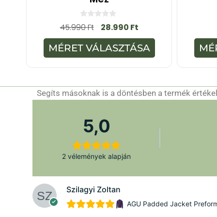
0
45.990
Ft
28.990
Ft
a
z
5
MÉRET VÁLASZTÁSA
MÉ
-
b
ő
l
Segíts másoknak is a döntésben a termék értékelé
5,0
2 vélemények alapján
Szilagyi Zoltan
AGU Padded Jacket Preforman