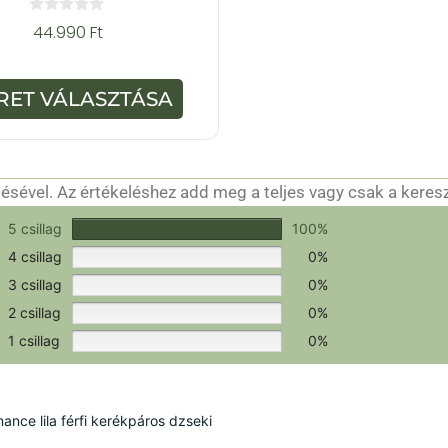
0
44.990
Ft
a
z
5
-
RET VÁLASZTÁSA
b
ő
l
sével. Az értékeléshez add meg a teljes vagy csak a keres
csak a hitelesítéshez szükséges.
Értékeld a terméket!
5 csillag
100%
4 csillag
0%
3 csillag
0%
2 csillag
0%
1 csillag
0%
ce lila férfi kerékpáros dzseki