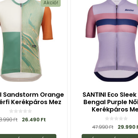
Akció!
I Sandstorm Orange
SANTINI Eco Slee
Férfi Kerékpáros Mez
Bengal Purple Női
Kerékpáros M
0
3.990
Ft
26.490
Ft
a
0
47.990
Ft
29.990
z
a
5
z
-
5