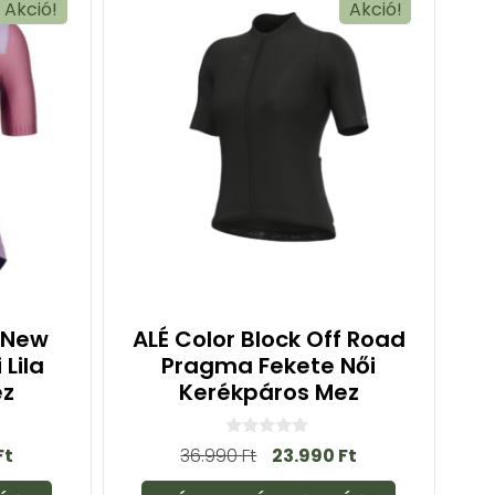
Akció!
Akció!
k New
ALÉ Color Block Off Road
 Lila
Pragma Fekete Női
ez
Kerékpáros Mez
0
Ft
36.990
Ft
23.990
Ft
a
z
5