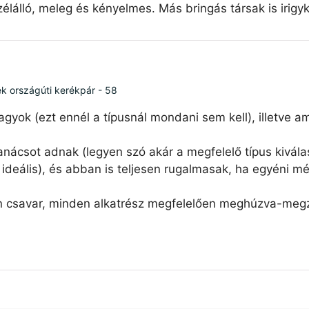
élálló, meleg és kényelmes. Más bringás társak is irigy
ék országúti kerékpár - 58
agyok (ezt ennél a típusnál mondani sem kell), illetve 
nácsot adnak (legyen szó akár a megfelelő típus kiválas
ideális), és abban is teljesen rugalmasak, ha egyéni mé
n csavar, minden alkatrész megfelelően meghúzva-megzs