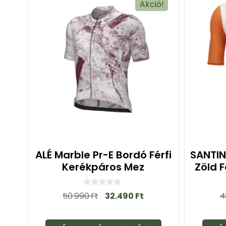
Akció!
ALÉ Marble Pr-E Bordó Férfi
SANTIN
Kerékpáros Mez
Zöld 
0
50.990
Ft
32.490
Ft
4
a
z
5
-