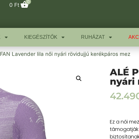
0
0
Ft
K
KIEGÉSZÍTŐK
RUHÁZAT
AKC
FAN Lavender lila női nyári rövidujjú kerékpáros mez
ALÉ P
nyári
42.49
Ez a női me
támogatják 
biztosítana