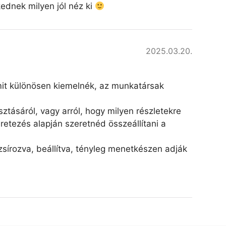
kednek milyen jól néz ki
2025.03.20.
amit különösen kiemelnék, az munkatársak
ztásáról, vagy arról, hogy milyen részletekre
retezés alapján szeretnéd összeállítani a
írozva, beállítva, tényleg menetkészen adják